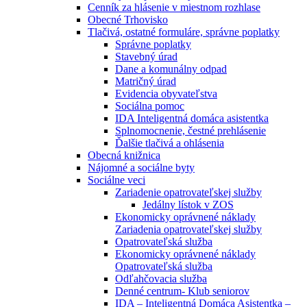
Cenník za hlásenie v miestnom rozhlase
Obecné Trhovisko
Tlačivá, ostatné formuláre, správne poplatky
Správne poplatky
Stavebný úrad
Dane a komunálny odpad
Matričný úrad
Evidencia obyvateľstva
Sociálna pomoc
IDA Inteligentná domáca asistentka
Splnomocnenie, čestné prehlásenie
Ďalšie tlačivá a ohlásenia
Obecná knižnica
Nájomné a sociálne byty
Sociálne veci
Zariadenie opatrovateľskej služby
Jedálny lístok v ZOS
Ekonomicky oprávnené náklady
Zariadenia opatrovateľskej služby
Opatrovateľská služba
Ekonomicky oprávnené náklady
Opatrovateľská služba
Odľahčovacia služba
Denné centrum- Klub seniorov
IDA – Inteligentná Domáca Asistentka –