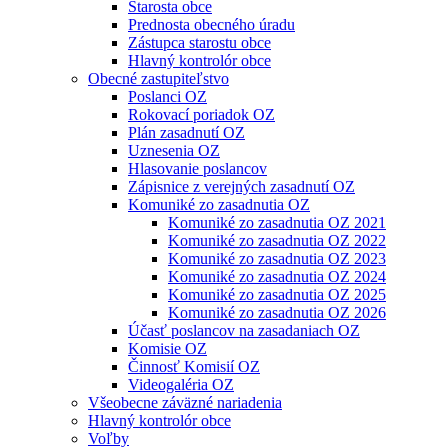
Starosta obce
Prednosta obecného úradu
Zástupca starostu obce
Hlavný kontrolór obce
Obecné zastupiteľstvo
Poslanci OZ
Rokovací poriadok OZ
Plán zasadnutí OZ
Uznesenia OZ
Hlasovanie poslancov
Zápisnice z verejných zasadnutí OZ
Komuniké zo zasadnutia OZ
Komuniké zo zasadnutia OZ 2021
Komuniké zo zasadnutia OZ 2022
Komuniké zo zasadnutia OZ 2023
Komuniké zo zasadnutia OZ 2024
Komuniké zo zasadnutia OZ 2025
Komuniké zo zasadnutia OZ 2026
Účasť poslancov na zasadaniach OZ
Komisie OZ
Činnosť Komisií OZ
Videogaléria OZ
Všeobecne záväzné nariadenia
Hlavný kontrolór obce
Voľby