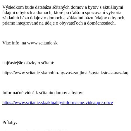
Výsledkom bude databáza sčítaných domov a bytov s aktuálnymi
údajmi o bytoch a domoch, ktoré po ďalšom spracovaní vytvoria
základnú bázu údajov o domoch a základnú bázu údajov o bytoch,
priamo integrované na údaje o obyvateľoch a domácnostiach.
Viac info na www.scitanie.sk
najčastejšie otázky o sčítaní:
https://www.scitanie.sk/mohlo-by-vas-zaujimat/spytali-ste-sa-nas-faq
Informačné videá k sčítaniu domov a bytov:
https://www.scitanie.sk/aktuality/informacne-videa-pre-obce
Prílohy: