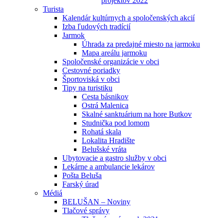
projektov 2022
Turista
Kalendár kultúrnych a spoločenských akcií
Izba ľudových tradícií
Jarmok
Úhrada za predajné miesto na jarmoku
Mapa areálu jarmoku
Spoločenské organizácie v obci
Cestovné poriadky
Športoviská v obci
Tipy na turistiku
Cesta básnikov
Ostrá Malenica
Skalné sanktuárium na hore Butkov
Studnička pod lomom
Rohatá skala
Lokalita Hradište
Belušské vráta
Ubytovacie a gastro služby v obci
Lekárne a ambulancie lekárov
Pošta Beluša
Farský úrad
Médiá
BELUŠAN – Noviny
Tlačové správy