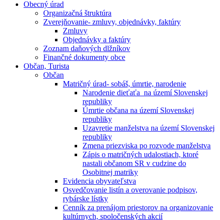
Obecný úrad
Organizačná štruktúra
Zverejňovanie- zmluvy, objednávky, faktúry
Zmluvy
Objednávky a faktúry
Zoznam daňových dlžníkov
Finančné dokumenty obce
Občan, Turista
Občan
Matričný úrad- sobáš, úmrtie, narodenie
Narodenie dieťaťa na území Slovenskej
republiky
Úmrtie občana na území Slovenskej
republiky
Uzavretie manželstva na území Slovenskej
republiky
Zmena priezviska po rozvode manželstva
Zápis o matričných udalostiach, ktoré
nastali občanom SR v cudzine do
Osobitnej matriky
Evidencia obyvateľstva
Osvedčovanie listín a overovanie podpisov,
rybárske lístky
Cenník za prenájom priestorov na organizovanie
kultúrnych, spoločenských akcií