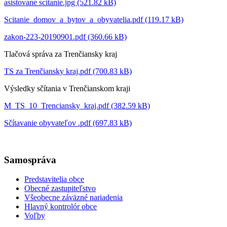
asistovane scitanie.jpg (521.82 kB)
Scitanie_domov_a_bytov_a_obyvatelia.pdf (119.17 kB)
zakon-223-20190901.pdf (360.66 kB)
Tlačová správa za Trenčiansky kraj
TS za Trenčiansky kraj.pdf (700.83 kB)
Výsledky sčítania v Trenčianskom kraji
M_TS_10_Trenciansky_kraj.pdf (382.59 kB)
Sčítavanie obyvateľov .pdf (697.83 kB)
Samospráva
Predstavitelia obce
Obecné zastupiteľstvo
Všeobecne záväzné nariadenia
Hlavný kontrolór obce
Voľby