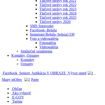
Tlačové správy rok 2021
Tlačové správy rok 2022
Tlačové správy rok 2023
Tlačové správy rok 2024
Tlačové správy rok 2025
Tlačové správy 2026
SMS Spravodaj
Facebook- Beluša
Instagram Beluša- belusa1330
Foto a videogaléria
Fotogaléria
Videogaléria
Smútočné oznámenia
Kontakty, Oznamy
Kontakty
Oznamy
Facebook
Seniori
Aplikácia V OBRAZE
Vývoz smetí
Mapy mObec
Parte
Občan
Ako vybaviť
E-GOV
Turista