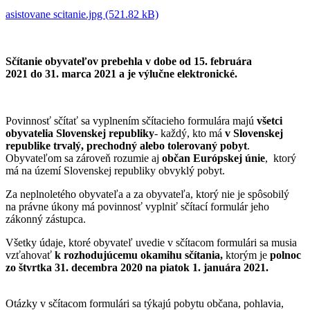
asistovane scitanie.jpg (521.82 kB)
Sčítanie obyvateľov prebehla v dobe od 15. februára
2021 do 31. marca 2021 a je výlučne elektronické.
Povinnosť sčítať sa vyplnením sčítacieho formulára majú
všetci
obyvatelia Slovenskej republiky
- každý, kto má
v Slovenskej
republike trvalý, prechodný alebo tolerovaný pobyt
.
Obyvateľom sa zároveň rozumie aj
občan Európskej únie
, ktorý
má na území Slovenskej republiky obvyklý pobyt.
Za neplnoletého obyvateľa a za obyvateľa, ktorý nie je spôsobilý
na právne úkony má povinnosť vyplniť sčítací formulár jeho
zákonný zástupca.
Všetky údaje, ktoré obyvateľ uvedie v sčítacom formulári sa musia
vzťahovať
k rozhodujúcemu okamihu sčítania,
ktorým je
polnoc
zo štvrtka 31. decembra 2020 na piatok 1. januára 2021.
Otázky v sčítacom formulári sa týkajú pobytu občana, pohlavia,