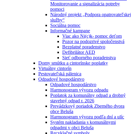
Monitorovanie a signalizácia potreby
pomoci
Národný projekt „Podpora opatrovateľskej
služby“
Sociálna pomoc
Informačné kampane
Viac ako Ni(c)k- pomoc deťom
Pozor na podozrivé spoločenstvá
Bezplatné poradenstvo
Defibrilátor AED
Sieť odborného poradenstva
Domy smútku a cintorínske poplatky
Virtuálny cintorín
Pestovateľská pálenica
Odpadové hospodárstvo
Odpadové hospodárstvo
Harmonogram vývozu odpadu
Poplatok za komunálny odpad a drobný
stavebný odpad r. 2026
Prevádzkový poriadok Zberného dvora
obce Beluša
Harmonogram vývozu podľa dní a ulíc
Systém nakladania s komunálnymi
odpadmi v obci Beluša
Recyklačné symboly