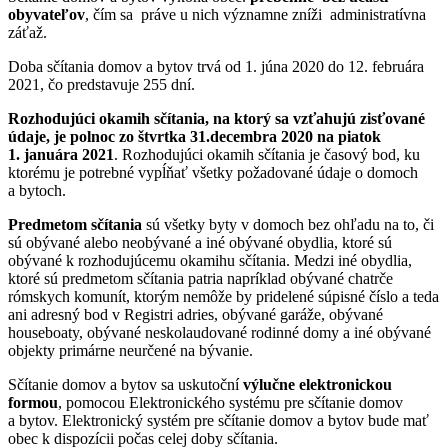
obyvateľov
, čím sa práve u nich významne zníži administratívna
záťaž.
Doba sčítania domov a bytov trvá od 1. júna 2020 do 12. februára
2021, čo predstavuje 255 dní.
Rozhodujúci okamih sčítania, na ktorý sa vzťahujú zisťované
údaje, je polnoc zo štvrtka 31.decembra 2020 na piatok
1. januára 2021
. Rozhodujúci okamih sčítania je časový bod, ku
ktorému je potrebné vypĺňať všetky požadované údaje o domoch
a bytoch.
Predmetom sčítania
sú všetky byty v domoch bez ohľadu na to, či
sú obývané alebo neobývané a iné obývané obydlia, ktoré sú
obývané k rozhodujúcemu okamihu sčítania. Medzi iné obydlia,
ktoré sú predmetom sčítania patria napríklad obývané chatrče
rómskych komunít, ktorým nemôže by pridelené súpisné číslo a teda
ani adresný bod v Registri adries, obývané garáže, obývané
houseboaty, obývané neskolaudované rodinné domy a iné obývané
objekty primárne neurčené na bývanie.
Sčítanie domov a bytov sa uskutoční
výlučne elektronickou
formou
, pomocou Elektronického systému pre sčítanie domov
a bytov. Elektronický systém pre sčítanie domov a bytov bude mať
obec k dispozícii počas celej doby sčítania.