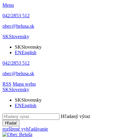
Menu
042/2853 512
obec@belusa.sk
SK
Slovensky
SK
Slovensky
EN
English
042/2853 512
obec@belusa.sk
RSS
Mapa webu
SK
Slovensky
SK
Slovensky
EN
English
Hľadaný výraz
Hľadať
rozšírené vyhľadávanie