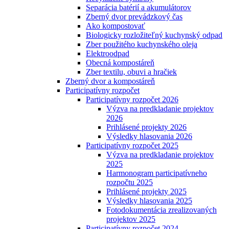
Separácia batérií a akumulátorov
Zberný dvor prevádzkový čas
Ako kompostovať
Biologicky rozložiteľný kuchynský odpad
Zber použitého kuchynského oleja
Elektroodpad
Obecná kompostáreň
Zber textilu, obuvi a hračiek
Zberný dvor a kompostáreň
Participatívny rozpočet
Participatívny rozpočet 2026
Výzva na predkladanie projektov
2026
Prihlásené projekty 2026
Výsledky hlasovania 2026
Participatívny rozpočet 2025
Výzva na predkladanie projektov
2025
Harmonogram participatívneho
rozpočtu 2025
Prihlásené projekty 2025
Výsledky hlasovania 2025
Fotodokumentácia zrealizovaných
projektov 2025
Participatívny rozpočet 2024