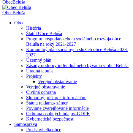
Obec
Beluša
Obec
Beluša
Obec
História
Štatút Obce Beluša
Program hospodárskeho a sociálneho rozvoja obce
Beluša na roky 2021-2027
Komunitný plán sociálnych služieb obce Beluša 2023-
2027
Územný plán
Zásady podpory individuálneho bývania v obci Beluša
Úradná tabuľa
Projekty
Verejné obstarávanie
Verejné obstarávanie
Civilná ochrana
Slobodný prístup k informáciám
Štátna reklama- zámer
Povinne zverejňované informácie
Ochrana osobných údajov-GDPR
Kybernetická bezpečnosť
Samospráva
Predstavitelia obce