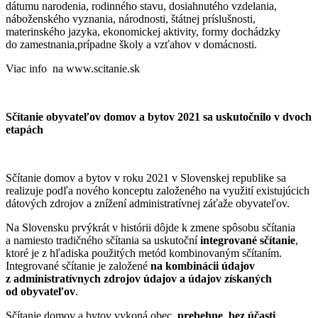
dátumu narodenia, rodinného stavu, dosiahnutého vzdelania,
náboženského vyznania, národnosti, štátnej príslušnosti,
materinského jazyka, ekonomickej aktivity, formy dochádzky
do zamestnania,prípadne školy a vzťahov v domácnosti.
Viac info na www.scitanie.sk
Sčítanie obyvateľov domov a bytov 2021 sa uskutočnilo v dvoch
etapách
Sčítanie domov a bytov v roku 2021 v Slovenskej republike sa
realizuje podľa nového konceptu založeného na využití existujúcich
dátových zdrojov a znížení administratívnej záťaže obyvateľov.
Na Slovensku prvýkrát v histórii dôjde k zmene spôsobu sčítania
a namiesto tradičného sčítania sa uskutoční
integrované sčítanie
,
ktoré je z hľadiska použitých metód kombinovaným sčítaním.
Integrované sčítanie je založené
na kombinácii údajov
z administratívnych zdrojov údajov a údajov získaných
od obyvateľov
.
Sčítanie domov a bytov vykoná obec.
prebehne bez účasti