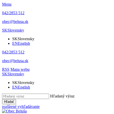
Menu
042/2853 512
obec@belusa.sk
SK
Slovensky
SK
Slovensky
EN
English
042/2853 512
obec@belusa.sk
RSS
Mapa webu
SK
Slovensky
SK
Slovensky
EN
English
Hľadaný výraz
Hľadať
rozšírené vyhľadávanie