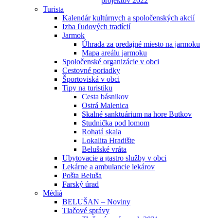
projektov 2022
Turista
Kalendár kultúrnych a spoločenských akcií
Izba ľudových tradícií
Jarmok
Úhrada za predajné miesto na jarmoku
Mapa areálu jarmoku
Spoločenské organizácie v obci
Cestovné poriadky
Športoviská v obci
Tipy na turistiku
Cesta básnikov
Ostrá Malenica
Skalné sanktuárium na hore Butkov
Studnička pod lomom
Rohatá skala
Lokalita Hradište
Belušské vráta
Ubytovacie a gastro služby v obci
Lekárne a ambulancie lekárov
Pošta Beluša
Farský úrad
Médiá
BELUŠAN – Noviny
Tlačové správy