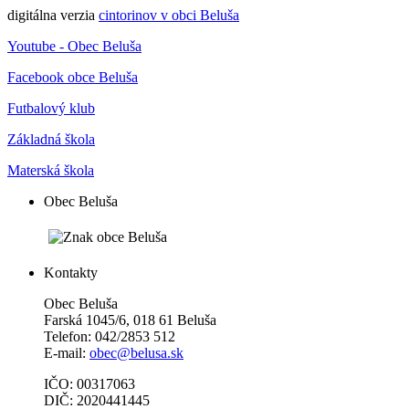
digitálna verzia
cintorinov v obci Beluša
Youtube - Obec Beluša
Facebook obce Beluša
Futbalový klub
Základná škola
Materská škola
Obec Beluša
Kontakty
Obec Beluša
Farská 1045/6, 018 61 Beluša
Telefon: 042/2853 512
E-mail:
obec@belusa.sk
IČO: 00317063
DIČ: 2020441445