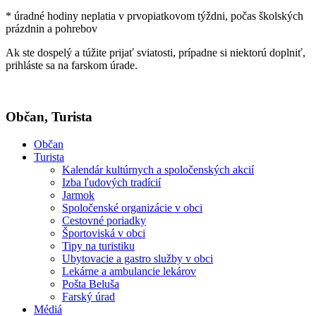
* úradné hodiny neplatia v prvopiatkovom týždni, počas školských
prázdnin a pohrebov
Ak ste dospelý a túžite prijať sviatosti, prípadne si niektorú doplniť,
prihláste sa na farskom úrade.
Občan, Turista
Občan
Turista
Kalendár kultúrnych a spoločenských akcií
Izba ľudových tradícií
Jarmok
Spoločenské organizácie v obci
Cestovné poriadky
Športoviská v obci
Tipy na turistiku
Ubytovacie a gastro služby v obci
Lekárne a ambulancie lekárov
Pošta Beluša
Farský úrad
Médiá