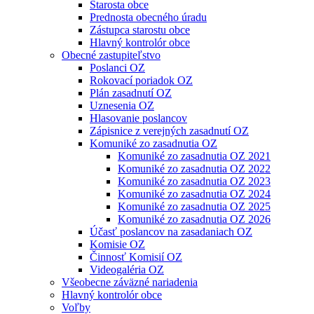
Starosta obce
Prednosta obecného úradu
Zástupca starostu obce
Hlavný kontrolór obce
Obecné zastupiteľstvo
Poslanci OZ
Rokovací poriadok OZ
Plán zasadnutí OZ
Uznesenia OZ
Hlasovanie poslancov
Zápisnice z verejných zasadnutí OZ
Komuniké zo zasadnutia OZ
Komuniké zo zasadnutia OZ 2021
Komuniké zo zasadnutia OZ 2022
Komuniké zo zasadnutia OZ 2023
Komuniké zo zasadnutia OZ 2024
Komuniké zo zasadnutia OZ 2025
Komuniké zo zasadnutia OZ 2026
Účasť poslancov na zasadaniach OZ
Komisie OZ
Činnosť Komisií OZ
Videogaléria OZ
Všeobecne záväzné nariadenia
Hlavný kontrolór obce
Voľby