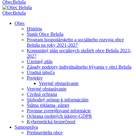
Obec
Beluša
Obec
Beluša
Obec
História
Štatút Obce Beluša
Program hospodárskeho a sociálneho rozvoja obce
Beluša na roky 2021-2027
Komunitný plán sociálnych služieb obce Beluša 2023-
2027
Územný plán
Zásady podpory individuálneho bývania v obci Beluša
Úradná tabuľa
Projekty
Verejné obstarávanie
Verejné obstarávanie
Civilná ochrana
Slobodný prístup k informáciám
Štátna reklama- zámer
Povinne zverejňované informácie
Ochrana osobných údajov-GDPR
Kybernetická bezpečnosť
Samospráva
Predstavitelia obce