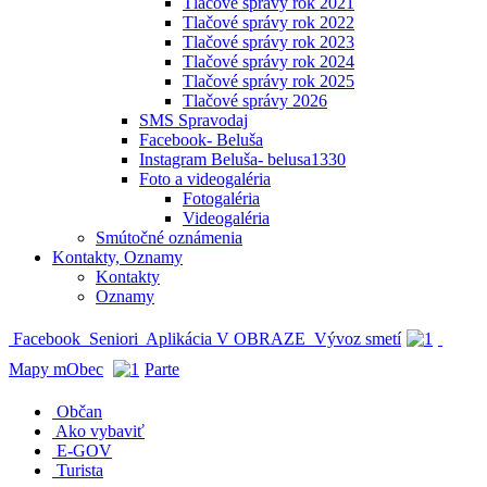
Tlačové správy rok 2021
Tlačové správy rok 2022
Tlačové správy rok 2023
Tlačové správy rok 2024
Tlačové správy rok 2025
Tlačové správy 2026
SMS Spravodaj
Facebook- Beluša
Instagram Beluša- belusa1330
Foto a videogaléria
Fotogaléria
Videogaléria
Smútočné oznámenia
Kontakty, Oznamy
Kontakty
Oznamy
Facebook
Seniori
Aplikácia V OBRAZE
Vývoz smetí
Mapy mObec
Parte
Občan
Ako vybaviť
E-GOV
Turista