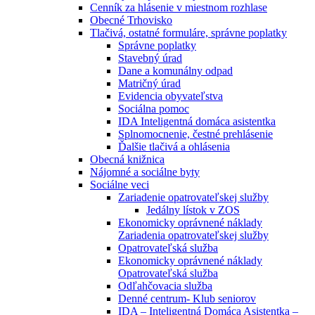
Cenník za hlásenie v miestnom rozhlase
Obecné Trhovisko
Tlačivá, ostatné formuláre, správne poplatky
Správne poplatky
Stavebný úrad
Dane a komunálny odpad
Matričný úrad
Evidencia obyvateľstva
Sociálna pomoc
IDA Inteligentná domáca asistentka
Splnomocnenie, čestné prehlásenie
Ďalšie tlačivá a ohlásenia
Obecná knižnica
Nájomné a sociálne byty
Sociálne veci
Zariadenie opatrovateľskej služby
Jedálny lístok v ZOS
Ekonomicky oprávnené náklady
Zariadenia opatrovateľskej služby
Opatrovateľská služba
Ekonomicky oprávnené náklady
Opatrovateľská služba
Odľahčovacia služba
Denné centrum- Klub seniorov
IDA – Inteligentná Domáca Asistentka –