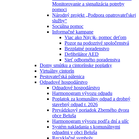
Monitorovanie a signalizácia potreby
pomoci
Národný projekt „Podpora opatrovateľskej
služby“
Sociálna pomoc
Informačné kampane
Viac ako Ni(c)k- pomoc deťom
Pozor na podozrivé spoločenstvá
Bezplatné poradenstvo
Defibrilátor AED
Sieť odborného poradenstva
Domy smútku a cintorínske poplatky
Virtuálny cintorín
Pestovateľská pálenica
Odpadové hospodárstvo
Odpadové hospodárstvo
Harmonogram vývozu odpadu
Poplatok za komunálny odpad a drobný
stavebný odpad r. 2026
Prevádzkový poriadok Zberného dvora
obce Beluša
Harmonogram vývozu podľa dní a ulíc
Systém nakladania s komunálnymi
odpadmi v obci Beluša
Recyklačné symboly