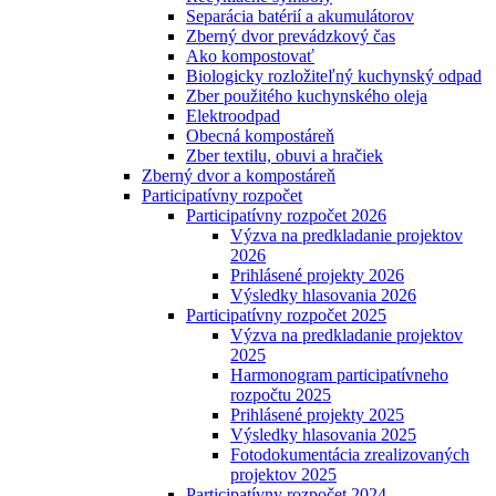
Separácia batérií a akumulátorov
Zberný dvor prevádzkový čas
Ako kompostovať
Biologicky rozložiteľný kuchynský odpad
Zber použitého kuchynského oleja
Elektroodpad
Obecná kompostáreň
Zber textilu, obuvi a hračiek
Zberný dvor a kompostáreň
Participatívny rozpočet
Participatívny rozpočet 2026
Výzva na predkladanie projektov
2026
Prihlásené projekty 2026
Výsledky hlasovania 2026
Participatívny rozpočet 2025
Výzva na predkladanie projektov
2025
Harmonogram participatívneho
rozpočtu 2025
Prihlásené projekty 2025
Výsledky hlasovania 2025
Fotodokumentácia zrealizovaných
projektov 2025
Participatívny rozpočet 2024