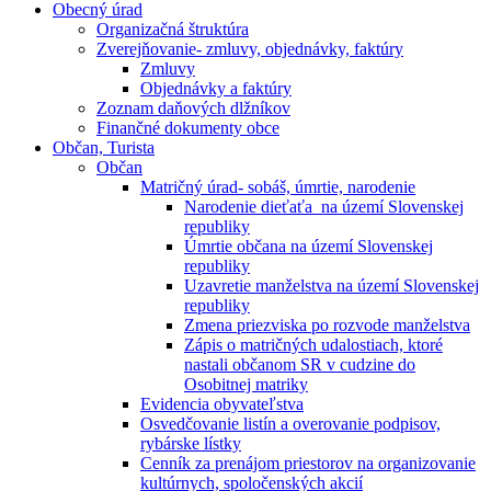
Obecný úrad
Organizačná štruktúra
Zverejňovanie- zmluvy, objednávky, faktúry
Zmluvy
Objednávky a faktúry
Zoznam daňových dlžníkov
Finančné dokumenty obce
Občan, Turista
Občan
Matričný úrad- sobáš, úmrtie, narodenie
Narodenie dieťaťa na území Slovenskej
republiky
Úmrtie občana na území Slovenskej
republiky
Uzavretie manželstva na území Slovenskej
republiky
Zmena priezviska po rozvode manželstva
Zápis o matričných udalostiach, ktoré
nastali občanom SR v cudzine do
Osobitnej matriky
Evidencia obyvateľstva
Osvedčovanie listín a overovanie podpisov,
rybárske lístky
Cenník za prenájom priestorov na organizovanie
kultúrnych, spoločenských akcií