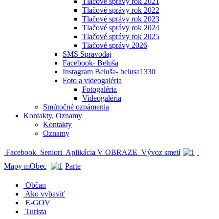
Tlačové správy rok 2021
Tlačové správy rok 2022
Tlačové správy rok 2023
Tlačové správy rok 2024
Tlačové správy rok 2025
Tlačové správy 2026
SMS Spravodaj
Facebook- Beluša
Instagram Beluša- belusa1330
Foto a videogaléria
Fotogaléria
Videogaléria
Smútočné oznámenia
Kontakty, Oznamy
Kontakty
Oznamy
Facebook
Seniori
Aplikácia V OBRAZE
Vývoz smetí
Mapy mObec
Parte
Občan
Ako vybaviť
E-GOV
Turista