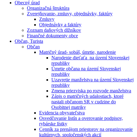
Obecný úrad
Organizačná štruktúra
Zverejňovanie- zmluvy, objednávky, faktúry
Zmluvy
Objednávky a faktúry
Zoznam daňových dlžníkov
Finančné dokumenty obce
Občan, Turista
Občan
Matričný úrad- sobáš, úmrtie, narodenie
Narodenie dieťaťa na území Slovenskej
republiky
Úmrtie občana na území Slovenskej
republiky
Uzavretie manželstva na území Slovenskej
republiky
Zmena priezviska po rozvode manželstva
Zápis o matričných udalostiach, ktoré
nastali občanom SR v cudzine do
Osobitnej matriky
Evidencia obyvateľstva
Osvedčovanie listín a overovanie podpisov,
rybárske lístky
Cenník za prenájom priestorov na organizovanie
kultúrnych, spoločenských akcií