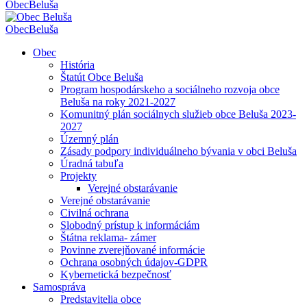
Obec
Beluša
Obec
Beluša
Obec
História
Štatút Obce Beluša
Program hospodárskeho a sociálneho rozvoja obce
Beluša na roky 2021-2027
Komunitný plán sociálnych služieb obce Beluša 2023-
2027
Územný plán
Zásady podpory individuálneho bývania v obci Beluša
Úradná tabuľa
Projekty
Verejné obstarávanie
Verejné obstarávanie
Civilná ochrana
Slobodný prístup k informáciám
Štátna reklama- zámer
Povinne zverejňované informácie
Ochrana osobných údajov-GDPR
Kybernetická bezpečnosť
Samospráva
Predstavitelia obce