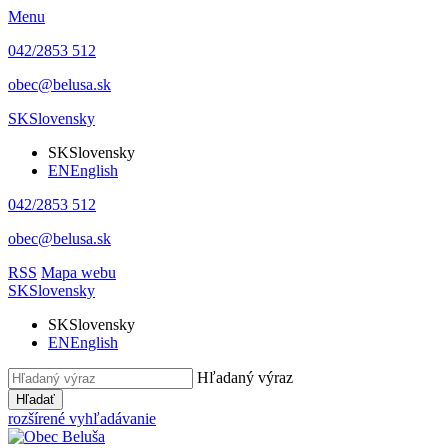
Menu
042/2853 512
obec@belusa.sk
SK
Slovensky
SK
Slovensky
EN
English
042/2853 512
obec@belusa.sk
RSS
Mapa webu
SK
Slovensky
SK
Slovensky
EN
English
Hľadaný výraz
Hľadať
rozšírené vyhľadávanie