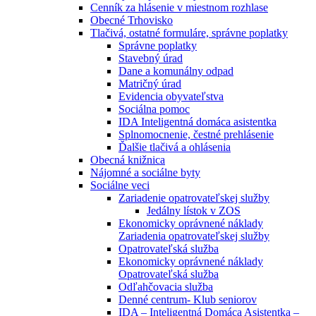
Cenník za hlásenie v miestnom rozhlase
Obecné Trhovisko
Tlačivá, ostatné formuláre, správne poplatky
Správne poplatky
Stavebný úrad
Dane a komunálny odpad
Matričný úrad
Evidencia obyvateľstva
Sociálna pomoc
IDA Inteligentná domáca asistentka
Splnomocnenie, čestné prehlásenie
Ďalšie tlačivá a ohlásenia
Obecná knižnica
Nájomné a sociálne byty
Sociálne veci
Zariadenie opatrovateľskej služby
Jedálny lístok v ZOS
Ekonomicky oprávnené náklady
Zariadenia opatrovateľskej služby
Opatrovateľská služba
Ekonomicky oprávnené náklady
Opatrovateľská služba
Odľahčovacia služba
Denné centrum- Klub seniorov
IDA – Inteligentná Domáca Asistentka –