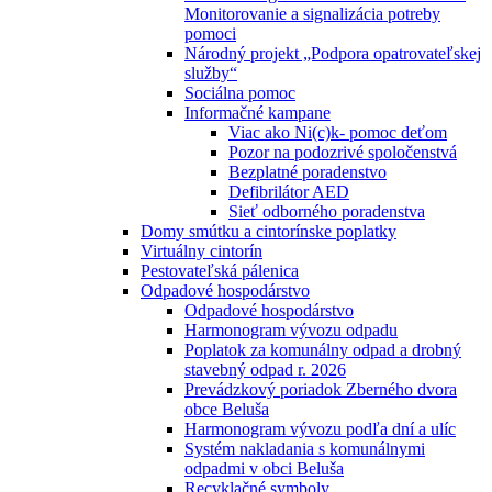
Monitorovanie a signalizácia potreby
pomoci
Národný projekt „Podpora opatrovateľskej
služby“
Sociálna pomoc
Informačné kampane
Viac ako Ni(c)k- pomoc deťom
Pozor na podozrivé spoločenstvá
Bezplatné poradenstvo
Defibrilátor AED
Sieť odborného poradenstva
Domy smútku a cintorínske poplatky
Virtuálny cintorín
Pestovateľská pálenica
Odpadové hospodárstvo
Odpadové hospodárstvo
Harmonogram vývozu odpadu
Poplatok za komunálny odpad a drobný
stavebný odpad r. 2026
Prevádzkový poriadok Zberného dvora
obce Beluša
Harmonogram vývozu podľa dní a ulíc
Systém nakladania s komunálnymi
odpadmi v obci Beluša
Recyklačné symboly