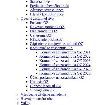
Starosta obce
Prednosta obecného úradu
Zástupca starostu obce
Hlavný kontrolór obce
Obecné zastupiteľstvo
Poslanci OZ
Rokovací poriadok OZ
Plán zasadnutí OZ
Uznesenia OZ
Hlasovanie poslancov
Zápisnice z verejných zasadnutí OZ
Komuniké zo zasadnutia OZ
Komuniké zo zasadnutia OZ 2021
Komuniké zo zasadnutia OZ 2022
Komuniké zo zasadnutia OZ 2023
Komuniké zo zasadnutia OZ 2024
Komuniké zo zasadnutia OZ 2025
Komuniké zo zasadnutia OZ 2026
Účasť poslancov na zasadaniach OZ
Komisie OZ
Činnosť Komisií OZ
Videogaléria OZ
Všeobecne záväzné nariadenia
Hlavný kontrolór obce
Voľby