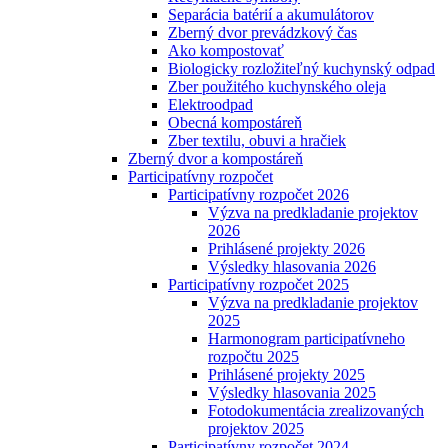
Separácia batérií a akumulátorov
Zberný dvor prevádzkový čas
Ako kompostovať
Biologicky rozložiteľný kuchynský odpad
Zber použitého kuchynského oleja
Elektroodpad
Obecná kompostáreň
Zber textilu, obuvi a hračiek
Zberný dvor a kompostáreň
Participatívny rozpočet
Participatívny rozpočet 2026
Výzva na predkladanie projektov
2026
Prihlásené projekty 2026
Výsledky hlasovania 2026
Participatívny rozpočet 2025
Výzva na predkladanie projektov
2025
Harmonogram participatívneho
rozpočtu 2025
Prihlásené projekty 2025
Výsledky hlasovania 2025
Fotodokumentácia zrealizovaných
projektov 2025
Participatívny rozpočet 2024