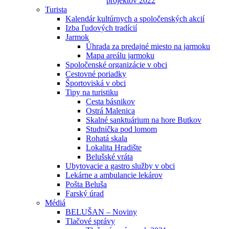
projektov 2022
Turista
Kalendár kultúrnych a spoločenských akcií
Izba ľudových tradícií
Jarmok
Úhrada za predajné miesto na jarmoku
Mapa areálu jarmoku
Spoločenské organizácie v obci
Cestovné poriadky
Športoviská v obci
Tipy na turistiku
Cesta básnikov
Ostrá Malenica
Skalné sanktuárium na hore Butkov
Studnička pod lomom
Rohatá skala
Lokalita Hradište
Belušské vráta
Ubytovacie a gastro služby v obci
Lekárne a ambulancie lekárov
Pošta Beluša
Farský úrad
Médiá
BELUŠAN – Noviny
Tlačové správy