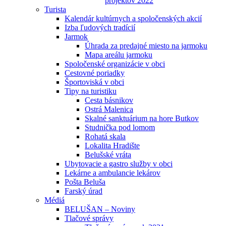
projektov 2022
Turista
Kalendár kultúrnych a spoločenských akcií
Izba ľudových tradícií
Jarmok
Úhrada za predajné miesto na jarmoku
Mapa areálu jarmoku
Spoločenské organizácie v obci
Cestovné poriadky
Športoviská v obci
Tipy na turistiku
Cesta básnikov
Ostrá Malenica
Skalné sanktuárium na hore Butkov
Studnička pod lomom
Rohatá skala
Lokalita Hradište
Belušské vráta
Ubytovacie a gastro služby v obci
Lekárne a ambulancie lekárov
Pošta Beluša
Farský úrad
Médiá
BELUŠAN – Noviny
Tlačové správy