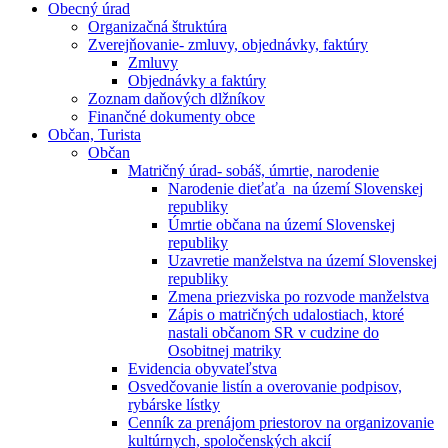
Obecný úrad
Organizačná štruktúra
Zverejňovanie- zmluvy, objednávky, faktúry
Zmluvy
Objednávky a faktúry
Zoznam daňových dlžníkov
Finančné dokumenty obce
Občan, Turista
Občan
Matričný úrad- sobáš, úmrtie, narodenie
Narodenie dieťaťa na území Slovenskej
republiky
Úmrtie občana na území Slovenskej
republiky
Uzavretie manželstva na území Slovenskej
republiky
Zmena priezviska po rozvode manželstva
Zápis o matričných udalostiach, ktoré
nastali občanom SR v cudzine do
Osobitnej matriky
Evidencia obyvateľstva
Osvedčovanie listín a overovanie podpisov,
rybárske lístky
Cenník za prenájom priestorov na organizovanie
kultúrnych, spoločenských akcií