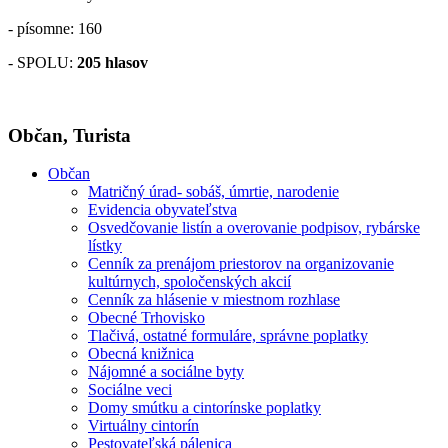
- písomne: 160
- SPOLU:
205 hlasov
Občan, Turista
Občan
Matričný úrad- sobáš, úmrtie, narodenie
Evidencia obyvateľstva
Osvedčovanie listín a overovanie podpisov, rybárske
lístky
Cenník za prenájom priestorov na organizovanie
kultúrnych, spoločenských akcií
Cenník za hlásenie v miestnom rozhlase
Obecné Trhovisko
Tlačivá, ostatné formuláre, správne poplatky
Obecná knižnica
Nájomné a sociálne byty
Sociálne veci
Domy smútku a cintorínske poplatky
Virtuálny cintorín
Pestovateľská pálenica