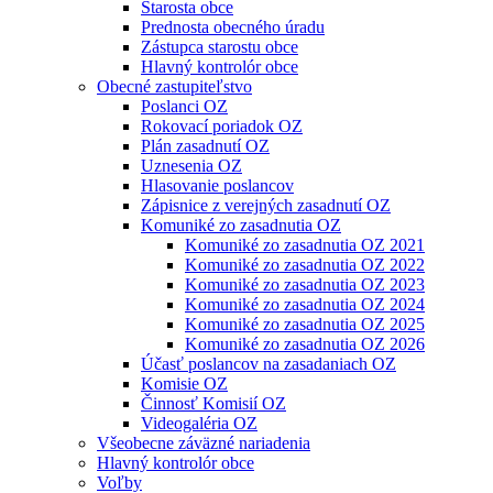
Starosta obce
Prednosta obecného úradu
Zástupca starostu obce
Hlavný kontrolór obce
Obecné zastupiteľstvo
Poslanci OZ
Rokovací poriadok OZ
Plán zasadnutí OZ
Uznesenia OZ
Hlasovanie poslancov
Zápisnice z verejných zasadnutí OZ
Komuniké zo zasadnutia OZ
Komuniké zo zasadnutia OZ 2021
Komuniké zo zasadnutia OZ 2022
Komuniké zo zasadnutia OZ 2023
Komuniké zo zasadnutia OZ 2024
Komuniké zo zasadnutia OZ 2025
Komuniké zo zasadnutia OZ 2026
Účasť poslancov na zasadaniach OZ
Komisie OZ
Činnosť Komisií OZ
Videogaléria OZ
Všeobecne záväzné nariadenia
Hlavný kontrolór obce
Voľby