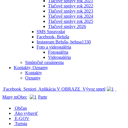
Tlačové správy rok 2021
Tlačové správy rok 2022
Tlačové správy rok 2023
Tlačové správy rok 2024
Tlačové správy rok 2025
Tlačové správy 2026
SMS Spravodaj
Facebook- Beluša
Instagram Beluša- belusa1330
Foto a videogaléria
Fotogaléria
Videogaléria
Smútočné oznámenia
Kontakty, Oznamy
Kontakty
Oznamy
Facebook
Seniori
Aplikácia V OBRAZE
Vývoz smetí
Mapy mObec
Parte
Občan
Ako vybaviť
E-GOV
Turista