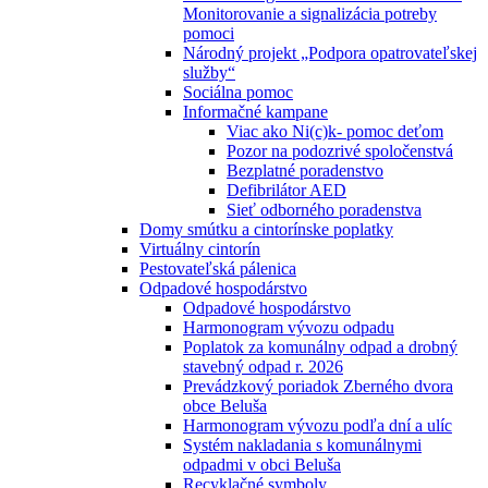
Monitorovanie a signalizácia potreby
pomoci
Národný projekt „Podpora opatrovateľskej
služby“
Sociálna pomoc
Informačné kampane
Viac ako Ni(c)k- pomoc deťom
Pozor na podozrivé spoločenstvá
Bezplatné poradenstvo
Defibrilátor AED
Sieť odborného poradenstva
Domy smútku a cintorínske poplatky
Virtuálny cintorín
Pestovateľská pálenica
Odpadové hospodárstvo
Odpadové hospodárstvo
Harmonogram vývozu odpadu
Poplatok za komunálny odpad a drobný
stavebný odpad r. 2026
Prevádzkový poriadok Zberného dvora
obce Beluša
Harmonogram vývozu podľa dní a ulíc
Systém nakladania s komunálnymi
odpadmi v obci Beluša
Recyklačné symboly