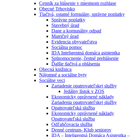
Cenník za hlásenie v miestnom rozhlase
Obecné Trhovisko
Tlačivá, ostatné formuláre, správne poplatky
Správne poplatky
Stavebný úrad
Dane a komunálny odpad
Matričný úrad
Evidencia obyvateľstva
Sociálna pomoc
IDA Inteligentná domáca asistentka
Splnomocnenie, čestné prehlásenie
Ďalšie tlačivá a ohlásenia
Obecná knižnica
Nájomné a sociálne byty
Sociálne veci
Zariadenie opatrovateľskej služby
Jedálny lístok v ZOS
Ekonomicky oprávnené náklady
Zariadenia opatrovateľskej služby
Opatrovateľská služba
Ekonomicky oprávnené náklady
Opatrovateľská služba
Odľahčovacia služba
Denné centrum- Klub seniorov
IDA – Inteligentná Domáca Asistentka –