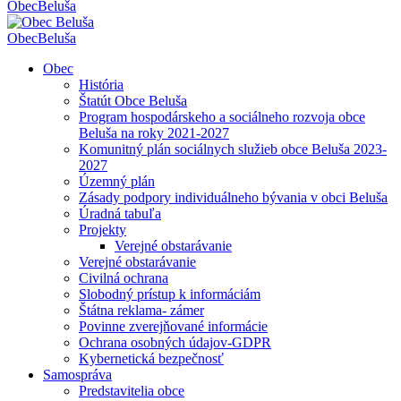
Obec
Beluša
Obec
Beluša
Obec
História
Štatút Obce Beluša
Program hospodárskeho a sociálneho rozvoja obce
Beluša na roky 2021-2027
Komunitný plán sociálnych služieb obce Beluša 2023-
2027
Územný plán
Zásady podpory individuálneho bývania v obci Beluša
Úradná tabuľa
Projekty
Verejné obstarávanie
Verejné obstarávanie
Civilná ochrana
Slobodný prístup k informáciám
Štátna reklama- zámer
Povinne zverejňované informácie
Ochrana osobných údajov-GDPR
Kybernetická bezpečnosť
Samospráva
Predstavitelia obce