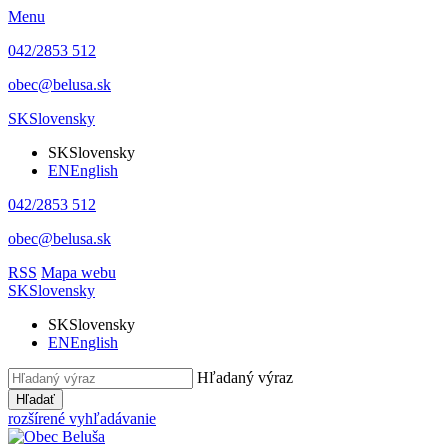
Menu
042/2853 512
obec@belusa.sk
SK
Slovensky
SK
Slovensky
EN
English
042/2853 512
obec@belusa.sk
RSS
Mapa webu
SK
Slovensky
SK
Slovensky
EN
English
Hľadaný výraz
Hľadať
rozšírené vyhľadávanie