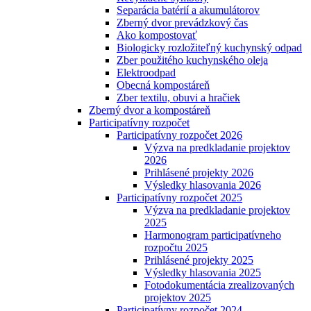
Separácia batérií a akumulátorov
Zberný dvor prevádzkový čas
Ako kompostovať
Biologicky rozložiteľný kuchynský odpad
Zber použitého kuchynského oleja
Elektroodpad
Obecná kompostáreň
Zber textilu, obuvi a hračiek
Zberný dvor a kompostáreň
Participatívny rozpočet
Participatívny rozpočet 2026
Výzva na predkladanie projektov
2026
Prihlásené projekty 2026
Výsledky hlasovania 2026
Participatívny rozpočet 2025
Výzva na predkladanie projektov
2025
Harmonogram participatívneho
rozpočtu 2025
Prihlásené projekty 2025
Výsledky hlasovania 2025
Fotodokumentácia zrealizovaných
projektov 2025
Participatívny rozpočet 2024