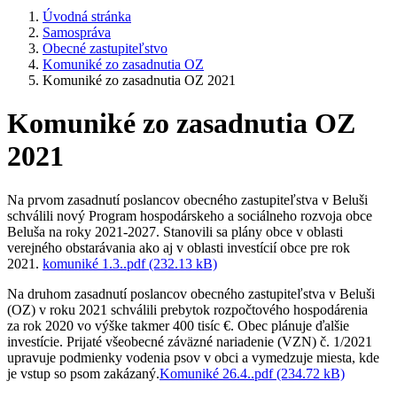
Úvodná stránka
Samospráva
Obecné zastupiteľstvo
Komuniké zo zasadnutia OZ
Komuniké zo zasadnutia OZ 2021
Komuniké zo zasadnutia OZ
2021
Na prvom zasadnutí poslancov obecného zastupiteľstva v Beluši
schválili nový Program hospodárskeho a sociálneho rozvoja obce
Beluša na roky 2021-2027. Stanovili sa plány obce v oblasti
verejného obstarávania ako aj v oblasti investícií obce pre rok
2021.
komuniké 1.3..pdf (232.13 kB)
Na druhom zasadnutí poslancov obecného zastupiteľstva v Beluši
(OZ) v roku 2021 schválili prebytok rozpočtového hospodárenia
za rok 2020 vo výške takmer 400 tisíc €. Obec plánuje ďalšie
investície. Prijaté všeobecné záväzné nariadenie (VZN) č. 1/2021
upravuje podmienky vodenia psov v obci a vymedzuje miesta, kde
je vstup so psom zakázaný.
Komuniké 26.4..pdf (234.72 kB)