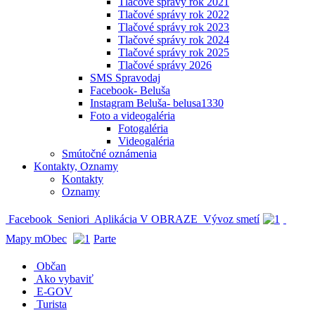
Tlačové správy rok 2021
Tlačové správy rok 2022
Tlačové správy rok 2023
Tlačové správy rok 2024
Tlačové správy rok 2025
Tlačové správy 2026
SMS Spravodaj
Facebook- Beluša
Instagram Beluša- belusa1330
Foto a videogaléria
Fotogaléria
Videogaléria
Smútočné oznámenia
Kontakty, Oznamy
Kontakty
Oznamy
Facebook
Seniori
Aplikácia V OBRAZE
Vývoz smetí
Mapy mObec
Parte
Občan
Ako vybaviť
E-GOV
Turista