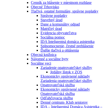
Cenník za hlásenie v miestnom rozhlase
Obecné Trhovisko
Tlačivá, ostatné formuláre, správne poplatky
Správne poplatky
Stavebný úrad
Dane a komunálny odpad
Matričný úrad
Evidencia obyvateľstva
Sociálna pomoc
IDA Inteligentná domáca asistentka
Splnomocnenie, čestné prehlásenie
Ďalšie tlačivá a ohlásenia
Obecná knižnica
Nájomné a sociálne byty
Sociálne veci
Zariadenie opatrovateľskej služby
Jedálny lístok v ZOS
Ekonomicky oprávnené náklady
Zariadenia opatrovateľskej služby
Opatrovateľská služba
Ekonomicky oprávnené náklady
Opatrovateľská služba
Odľahčovacia služba
Denné centrum- Klub seniorov
IDA – Inteligentná Domáca Asistentka –