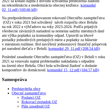
2021 sa konalo najmä z dôvodu schválenia predloženia žiadosti
na rekonštrukciu a modernizáciu obecnej knižnice.
komuniké
02_11.pdf (169.66 kB)
Na predposlednom plánovanom rokovaní Obecného zastupiteľstva
(OZ) v roku 2021 bol schválený návrh rozpočtu obce Beluša
na rok 2022 a výhľadovo na roky 2023-2024. Podľa prijatých
všeobecne záväzných nariadení sa nemenia sadzby miestnych daní
ani výška poplatku za komunálny odpad. Upravili sa trhové
poriadky jednotlivých predajných miest a poplatky za hlásenie
v miestnom rozhlase. Bol navýšený jednorazový finančný príspevok
pri narodení dieťaťa v Beluši.
komuniké 29_11.pdf (208.54 kB)
Posledné zasadnutie Obecného zastupiteľstva (OZ) v Beluši v roku
2021 sa venovalo najmä problematike nakladania s odpadmi
na území obce Beluša. Obci bola schválená žiadosť o dodanie
kompostérov do domácností.
komuniké 15_12.pdf (184.57 kB)
Samospráva
Predstavitelia obce
Obecné zastupiteľstvo
Poslanci OZ
Rokovací poriadok OZ
Plán zasadnutí OZ