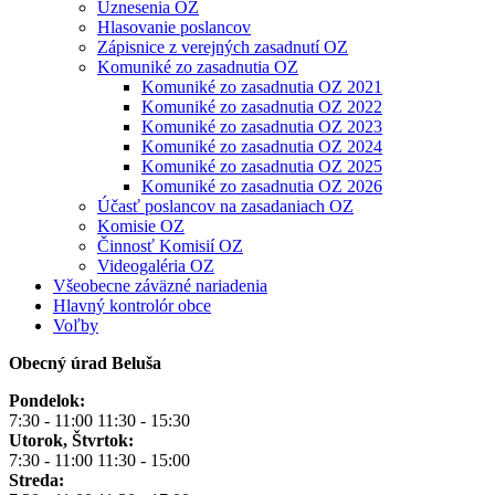
Uznesenia OZ
Hlasovanie poslancov
Zápisnice z verejných zasadnutí OZ
Komuniké zo zasadnutia OZ
Komuniké zo zasadnutia OZ 2021
Komuniké zo zasadnutia OZ 2022
Komuniké zo zasadnutia OZ 2023
Komuniké zo zasadnutia OZ 2024
Komuniké zo zasadnutia OZ 2025
Komuniké zo zasadnutia OZ 2026
Účasť poslancov na zasadaniach OZ
Komisie OZ
Činnosť Komisií OZ
Videogaléria OZ
Všeobecne záväzné nariadenia
Hlavný kontrolór obce
Voľby
Obecný úrad Beluša
Pondelok:
7:30 - 11:00 11:30 - 15:30
Utorok, Štvrtok:
7:30 - 11:00 11:30 - 15:00
Streda: