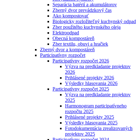
Separácia batérií a akumulátorov
Zberný dvor prevádzkový čas
Ako kompostovať
Biologicky rozložiteľný kuchynský odpad
Zber použitého kuchynského oleja
Elektroodpad
Obecná kompostáreň
Zber textilu, obuvi a hračiek
Zberný dvor a kompostáreň
Participatívny rozpočet
Participatívny rozpočet 2026
Výzva na predkladanie projektov
2026
Prihlásené projekty 2026
Výsledky hlasovania 2026
Participatívny rozpočet 2025
Výzva na predkladanie projektov
2025
Harmonogram participatívneho
rozpočtu 2025
Prihlásené projekty 2025
Výsledky hlasovania 2025
Fotodokumentácia zrealizovaných
projektov 2025
Participatívny rozpočet 2024