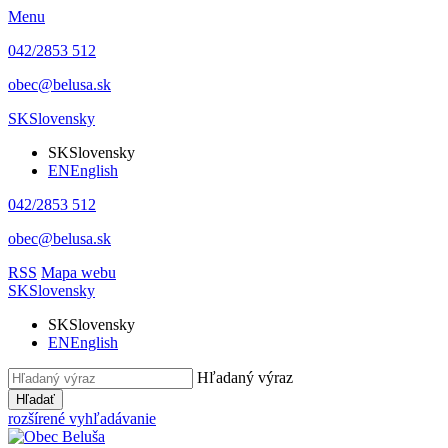
Menu
042/2853 512
obec@belusa.sk
SK
Slovensky
SK
Slovensky
EN
English
042/2853 512
obec@belusa.sk
RSS
Mapa webu
SK
Slovensky
SK
Slovensky
EN
English
Hľadaný výraz
Hľadať
rozšírené vyhľadávanie