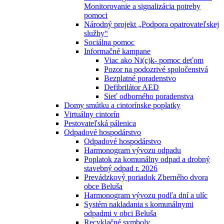
Monitorovanie a signalizácia potreby
pomoci
Národný projekt „Podpora opatrovateľskej
služby“
Sociálna pomoc
Informačné kampane
Viac ako Ni(c)k- pomoc deťom
Pozor na podozrivé spoločenstvá
Bezplatné poradenstvo
Defibrilátor AED
Sieť odborného poradenstva
Domy smútku a cintorínske poplatky
Virtuálny cintorín
Pestovateľská pálenica
Odpadové hospodárstvo
Odpadové hospodárstvo
Harmonogram vývozu odpadu
Poplatok za komunálny odpad a drobný
stavebný odpad r. 2026
Prevádzkový poriadok Zberného dvora
obce Beluša
Harmonogram vývozu podľa dní a ulíc
Systém nakladania s komunálnymi
odpadmi v obci Beluša
Recyklačné symboly