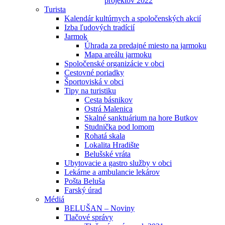
projektov 2022
Turista
Kalendár kultúrnych a spoločenských akcií
Izba ľudových tradícií
Jarmok
Úhrada za predajné miesto na jarmoku
Mapa areálu jarmoku
Spoločenské organizácie v obci
Cestovné poriadky
Športoviská v obci
Tipy na turistiku
Cesta básnikov
Ostrá Malenica
Skalné sanktuárium na hore Butkov
Studnička pod lomom
Rohatá skala
Lokalita Hradište
Belušské vráta
Ubytovacie a gastro služby v obci
Lekárne a ambulancie lekárov
Pošta Beluša
Farský úrad
Médiá
BELUŠAN – Noviny
Tlačové správy