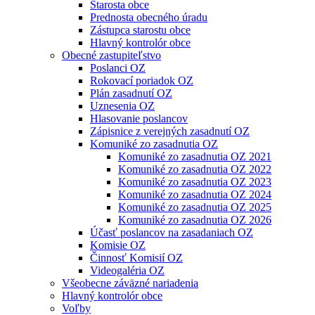
Starosta obce
Prednosta obecného úradu
Zástupca starostu obce
Hlavný kontrolór obce
Obecné zastupiteľstvo
Poslanci OZ
Rokovací poriadok OZ
Plán zasadnutí OZ
Uznesenia OZ
Hlasovanie poslancov
Zápisnice z verejných zasadnutí OZ
Komuniké zo zasadnutia OZ
Komuniké zo zasadnutia OZ 2021
Komuniké zo zasadnutia OZ 2022
Komuniké zo zasadnutia OZ 2023
Komuniké zo zasadnutia OZ 2024
Komuniké zo zasadnutia OZ 2025
Komuniké zo zasadnutia OZ 2026
Účasť poslancov na zasadaniach OZ
Komisie OZ
Činnosť Komisií OZ
Videogaléria OZ
Všeobecne záväzné nariadenia
Hlavný kontrolór obce
Voľby