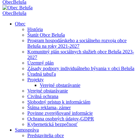
Obec
Beluša
Obec
Beluša
Obec
História
Štatút Obce Beluša
Program hospodárskeho a sociálneho rozvoja obce
Beluša na roky 2021-2027
Komunitný plán sociálnych služieb obce Beluša 2023-
2027
Územný plán
Zásady podpory individuálneho bývania v obci Beluša
Úradná tabuľa
Projekty
Verejné obstarávanie
Verejné obstarávanie
Civilná ochrana
Slobodný prístup k informáciám
Štátna reklama- zámer
Povinne zverejňované informácie
Ochrana osobných údajov-GDPR
Kybernetická bezpečnosť
Samospráva
Predstavitelia obce