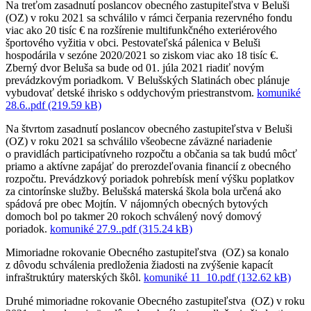
Na treťom zasadnutí poslancov obecného zastupiteľstva v Beluši
(OZ) v roku 2021 sa schválilo v rámci čerpania rezervného fondu
viac ako 20 tisíc € na rozšírenie multifunkčného exteriérového
športového vyžitia v obci. Pestovateľská pálenica v Beluši
hospodárila v sezóne 2020/2021 so ziskom viac ako 18 tisíc €.
Zberný dvor Beluša sa bude od 01. júla 2021 riadiť novým
prevádzkovým poriadkom. V Belušských Slatinách obec plánuje
vybudovať detské ihrisko s oddychovým priestranstvom.
komuniké
28.6..pdf (219.59 kB)
Na štvrtom zasadnutí poslancov obecného zastupiteľstva v Beluši
(OZ) v roku 2021 sa schválilo všeobecne záväzné nariadenie
o pravidlách participatívneho rozpočtu a občania sa tak budú môcť
priamo a aktívne zapájať do prerozdeľovania financií z obecného
rozpočtu. Prevádzkový poriadok pohrebísk mení výšku poplatkov
za cintorínske služby. Belušská materská škola bola určená ako
spádová pre obec Mojtín. V nájomných obecných bytových
domoch bol po takmer 20 rokoch schválený nový domový
poriadok.
komuniké 27.9..pdf (315.24 kB)
Mimoriadne rokovanie Obecného zastupiteľstva (OZ) sa konalo
z dôvodu schválenia predloženia žiadosti na zvýšenie kapacít
infraštruktúry materských škôl.
komuniké 11_10.pdf (132.62 kB)
Druhé mimoriadne rokovanie Obecného zastupiteľstva (OZ) v roku