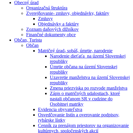
Obecný úrad
Organizačná štruktúra
Zverejňovanie- zmluvy, objednávky, faktúry
Zmluvy
Objednávky a faktúry
Zoznam daňových dlžníkov
Finančné dokumenty obce
Občan, Turista
Občan
Matričný úrad- sobáš, úmrtie, narodenie
Narodenie dieťaťa na území Slovenskej
republiky
Úmrtie občana na území Slovenskej
republiky
Uzavretie manželstva na území Slovenskej
republiky
Zmena priezviska po rozvode manželstva
Zápis o matričných udalostiach, ktoré
nastali občanom SR v cudzine do
Osobitnej matriky
Evidencia obyvateľstva
Osvedčovanie listín a overovanie podpisov,
rybárske lístky
Cenník za prenájom priestorov na organizovanie
kultúrnych, spoločenských akcií