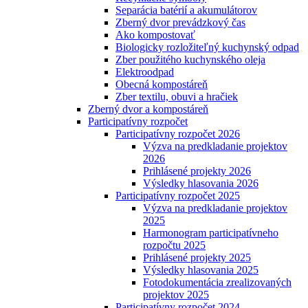
Separácia batérií a akumulátorov
Zberný dvor prevádzkový čas
Ako kompostovať
Biologicky rozložiteľný kuchynský odpad
Zber použitého kuchynského oleja
Elektroodpad
Obecná kompostáreň
Zber textilu, obuvi a hračiek
Zberný dvor a kompostáreň
Participatívny rozpočet
Participatívny rozpočet 2026
Výzva na predkladanie projektov
2026
Prihlásené projekty 2026
Výsledky hlasovania 2026
Participatívny rozpočet 2025
Výzva na predkladanie projektov
2025
Harmonogram participatívneho
rozpočtu 2025
Prihlásené projekty 2025
Výsledky hlasovania 2025
Fotodokumentácia zrealizovaných
projektov 2025
Participatívny rozpočet 2024