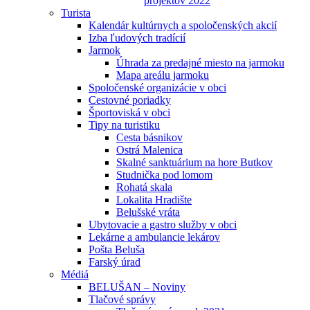
projektov 2022
Turista
Kalendár kultúrnych a spoločenských akcií
Izba ľudových tradícií
Jarmok
Úhrada za predajné miesto na jarmoku
Mapa areálu jarmoku
Spoločenské organizácie v obci
Cestovné poriadky
Športoviská v obci
Tipy na turistiku
Cesta básnikov
Ostrá Malenica
Skalné sanktuárium na hore Butkov
Studnička pod lomom
Rohatá skala
Lokalita Hradište
Belušské vráta
Ubytovacie a gastro služby v obci
Lekárne a ambulancie lekárov
Pošta Beluša
Farský úrad
Médiá
BELUŠAN – Noviny
Tlačové správy