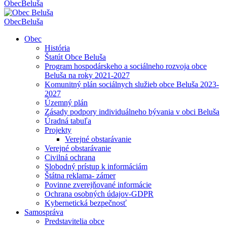
Obec
Beluša
Obec
Beluša
Obec
História
Štatút Obce Beluša
Program hospodárskeho a sociálneho rozvoja obce
Beluša na roky 2021-2027
Komunitný plán sociálnych služieb obce Beluša 2023-
2027
Územný plán
Zásady podpory individuálneho bývania v obci Beluša
Úradná tabuľa
Projekty
Verejné obstarávanie
Verejné obstarávanie
Civilná ochrana
Slobodný prístup k informáciám
Štátna reklama- zámer
Povinne zverejňované informácie
Ochrana osobných údajov-GDPR
Kybernetická bezpečnosť
Samospráva
Predstavitelia obce