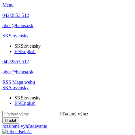
Menu
042/2853 512
obec@belusa.sk
SK
Slovensky
SK
Slovensky
EN
English
042/2853 512
obec@belusa.sk
RSS
Mapa webu
SK
Slovensky
SK
Slovensky
EN
English
Hľadaný výraz
Hľadať
rozšírené vyhľadávanie