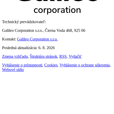
Technický prevádzkovateľ:
Galileo Corporation s.r.o., Čierna Voda 468, 925 06
Kontakt:
Galileo Corporation s.r.o.
Posledná aktualizácia: 6. 8. 2026
Zmena vzhľadu
,
Štruktúra stránok
,
RSS
,
Vytlačiť
Vyhlásenie o prístupnosti
,
Cookies
,
Vyhlásenie o ochrane súkromia
,
Webové sídlo