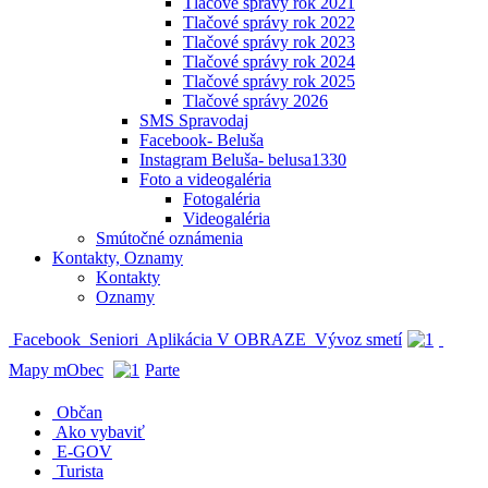
Tlačové správy rok 2021
Tlačové správy rok 2022
Tlačové správy rok 2023
Tlačové správy rok 2024
Tlačové správy rok 2025
Tlačové správy 2026
SMS Spravodaj
Facebook- Beluša
Instagram Beluša- belusa1330
Foto a videogaléria
Fotogaléria
Videogaléria
Smútočné oznámenia
Kontakty, Oznamy
Kontakty
Oznamy
Facebook
Seniori
Aplikácia V OBRAZE
Vývoz smetí
Mapy mObec
Parte
Občan
Ako vybaviť
E-GOV
Turista