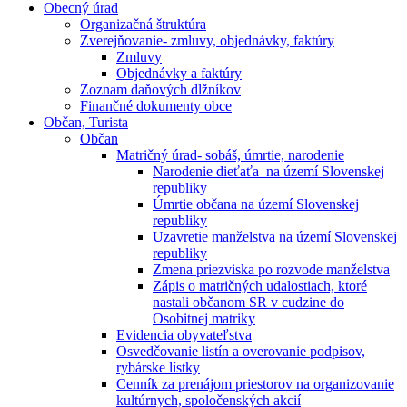
Obecný úrad
Organizačná štruktúra
Zverejňovanie- zmluvy, objednávky, faktúry
Zmluvy
Objednávky a faktúry
Zoznam daňových dlžníkov
Finančné dokumenty obce
Občan, Turista
Občan
Matričný úrad- sobáš, úmrtie, narodenie
Narodenie dieťaťa na území Slovenskej
republiky
Úmrtie občana na území Slovenskej
republiky
Uzavretie manželstva na území Slovenskej
republiky
Zmena priezviska po rozvode manželstva
Zápis o matričných udalostiach, ktoré
nastali občanom SR v cudzine do
Osobitnej matriky
Evidencia obyvateľstva
Osvedčovanie listín a overovanie podpisov,
rybárske lístky
Cenník za prenájom priestorov na organizovanie
kultúrnych, spoločenských akcií