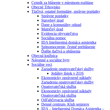
Cenník za hlásenie v miestnom rozhlase
Obecné Trhovisko
Tlačivá, ostatné formuláre, správne poplatky
Správne poplatky
Stavebný úrad
Dane a komunálny odpad
Matričný úrad
Evidencia obyvateľstva
Sociálna pomoc
IDA Inteligentná domáca asistentka
Splnomocnenie, čestné prehlásenie
Ďalšie tlačivá a ohlásenia
Obecná knižnica
Nájomné a sociálne byty
Sociálne veci
Zariadenie opatrovateľskej služby
Jedálny lístok v ZOS
Ekonomicky oprávnené náklady
Zariadenia opatrovateľskej služby
Opatrovateľská služba
Ekonomicky oprávnené náklady
Opatrovateľská služba
Odľahčovacia služba
Denné centrum- Klub seniorov
IDA – Inteligentná Domáca Asistentka –