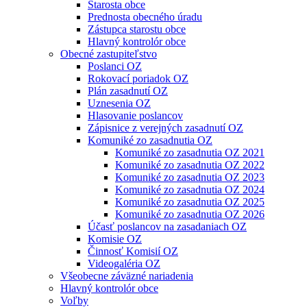
Starosta obce
Prednosta obecného úradu
Zástupca starostu obce
Hlavný kontrolór obce
Obecné zastupiteľstvo
Poslanci OZ
Rokovací poriadok OZ
Plán zasadnutí OZ
Uznesenia OZ
Hlasovanie poslancov
Zápisnice z verejných zasadnutí OZ
Komuniké zo zasadnutia OZ
Komuniké zo zasadnutia OZ 2021
Komuniké zo zasadnutia OZ 2022
Komuniké zo zasadnutia OZ 2023
Komuniké zo zasadnutia OZ 2024
Komuniké zo zasadnutia OZ 2025
Komuniké zo zasadnutia OZ 2026
Účasť poslancov na zasadaniach OZ
Komisie OZ
Činnosť Komisií OZ
Videogaléria OZ
Všeobecne záväzné nariadenia
Hlavný kontrolór obce
Voľby