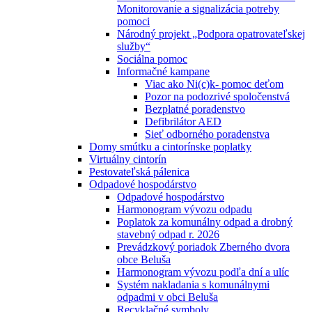
Monitorovanie a signalizácia potreby
pomoci
Národný projekt „Podpora opatrovateľskej
služby“
Sociálna pomoc
Informačné kampane
Viac ako Ni(c)k- pomoc deťom
Pozor na podozrivé spoločenstvá
Bezplatné poradenstvo
Defibrilátor AED
Sieť odborného poradenstva
Domy smútku a cintorínske poplatky
Virtuálny cintorín
Pestovateľská pálenica
Odpadové hospodárstvo
Odpadové hospodárstvo
Harmonogram vývozu odpadu
Poplatok za komunálny odpad a drobný
stavebný odpad r. 2026
Prevádzkový poriadok Zberného dvora
obce Beluša
Harmonogram vývozu podľa dní a ulíc
Systém nakladania s komunálnymi
odpadmi v obci Beluša
Recyklačné symboly