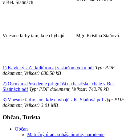
v Bel. Slatinách
Vnesme farby tam, kde chýbajú
Mgr. Kristína Staňová
1) Kavický - Za kultúrou aj v staršom veku.pdf
Typ: PDF
dokument, Velkosť: 680.58 kB
2) Osrman - Posedenie pri guláši na hasičskej chate v Bel.
Slatinách.pdf
Typ: PDF dokument, Velkosť: 742.79 kB
3) Vnesme farby tam, kde chýbajú - K. Staňová.pdf
Typ: PDF
dokument, Velkosť: 3.01 MB
Občan, Turista
Občan
Matričný úrad- sobáš, úmrtie, narodenie