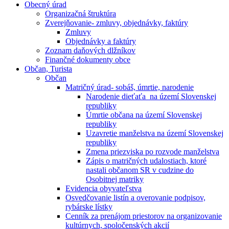
Obecný úrad
Organizačná štruktúra
Zverejňovanie- zmluvy, objednávky, faktúry
Zmluvy
Objednávky a faktúry
Zoznam daňových dlžníkov
Finančné dokumenty obce
Občan, Turista
Občan
Matričný úrad- sobáš, úmrtie, narodenie
Narodenie dieťaťa na území Slovenskej
republiky
Úmrtie občana na území Slovenskej
republiky
Uzavretie manželstva na území Slovenskej
republiky
Zmena priezviska po rozvode manželstva
Zápis o matričných udalostiach, ktoré
nastali občanom SR v cudzine do
Osobitnej matriky
Evidencia obyvateľstva
Osvedčovanie listín a overovanie podpisov,
rybárske lístky
Cenník za prenájom priestorov na organizovanie
kultúrnych, spoločenských akcií