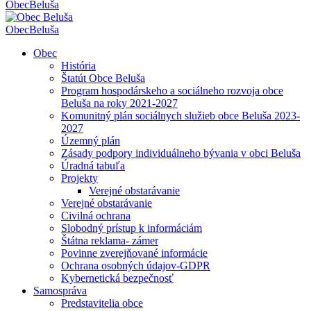
Obec
Beluša
Obec
Beluša
Obec
História
Štatút Obce Beluša
Program hospodárskeho a sociálneho rozvoja obce
Beluša na roky 2021-2027
Komunitný plán sociálnych služieb obce Beluša 2023-
2027
Územný plán
Zásady podpory individuálneho bývania v obci Beluša
Úradná tabuľa
Projekty
Verejné obstarávanie
Verejné obstarávanie
Civilná ochrana
Slobodný prístup k informáciám
Štátna reklama- zámer
Povinne zverejňované informácie
Ochrana osobných údajov-GDPR
Kybernetická bezpečnosť
Samospráva
Predstavitelia obce