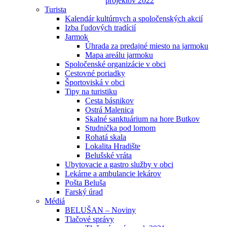
projektov 2022
Turista
Kalendár kultúrnych a spoločenských akcií
Izba ľudových tradícií
Jarmok
Úhrada za predajné miesto na jarmoku
Mapa areálu jarmoku
Spoločenské organizácie v obci
Cestovné poriadky
Športoviská v obci
Tipy na turistiku
Cesta básnikov
Ostrá Malenica
Skalné sanktuárium na hore Butkov
Studnička pod lomom
Rohatá skala
Lokalita Hradište
Belušské vráta
Ubytovacie a gastro služby v obci
Lekárne a ambulancie lekárov
Pošta Beluša
Farský úrad
Médiá
BELUŠAN – Noviny
Tlačové správy