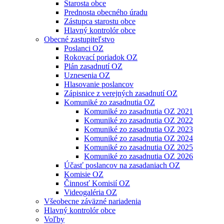
Starosta obce
Prednosta obecného úradu
Zástupca starostu obce
Hlavný kontrolór obce
Obecné zastupiteľstvo
Poslanci OZ
Rokovací poriadok OZ
Plán zasadnutí OZ
Uznesenia OZ
Hlasovanie poslancov
Zápisnice z verejných zasadnutí OZ
Komuniké zo zasadnutia OZ
Komuniké zo zasadnutia OZ 2021
Komuniké zo zasadnutia OZ 2022
Komuniké zo zasadnutia OZ 2023
Komuniké zo zasadnutia OZ 2024
Komuniké zo zasadnutia OZ 2025
Komuniké zo zasadnutia OZ 2026
Účasť poslancov na zasadaniach OZ
Komisie OZ
Činnosť Komisií OZ
Videogaléria OZ
Všeobecne záväzné nariadenia
Hlavný kontrolór obce
Voľby