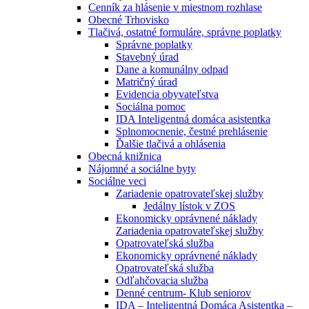
Cenník za hlásenie v miestnom rozhlase
Obecné Trhovisko
Tlačivá, ostatné formuláre, správne poplatky
Správne poplatky
Stavebný úrad
Dane a komunálny odpad
Matričný úrad
Evidencia obyvateľstva
Sociálna pomoc
IDA Inteligentná domáca asistentka
Splnomocnenie, čestné prehlásenie
Ďalšie tlačivá a ohlásenia
Obecná knižnica
Nájomné a sociálne byty
Sociálne veci
Zariadenie opatrovateľskej služby
Jedálny lístok v ZOS
Ekonomicky oprávnené náklady
Zariadenia opatrovateľskej služby
Opatrovateľská služba
Ekonomicky oprávnené náklady
Opatrovateľská služba
Odľahčovacia služba
Denné centrum- Klub seniorov
IDA – Inteligentná Domáca Asistentka –