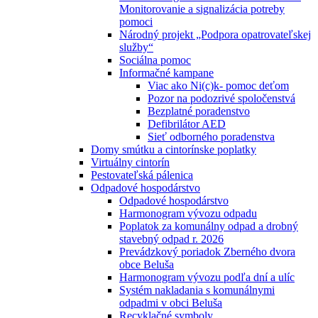
Monitorovanie a signalizácia potreby
pomoci
Národný projekt „Podpora opatrovateľskej
služby“
Sociálna pomoc
Informačné kampane
Viac ako Ni(c)k- pomoc deťom
Pozor na podozrivé spoločenstvá
Bezplatné poradenstvo
Defibrilátor AED
Sieť odborného poradenstva
Domy smútku a cintorínske poplatky
Virtuálny cintorín
Pestovateľská pálenica
Odpadové hospodárstvo
Odpadové hospodárstvo
Harmonogram vývozu odpadu
Poplatok za komunálny odpad a drobný
stavebný odpad r. 2026
Prevádzkový poriadok Zberného dvora
obce Beluša
Harmonogram vývozu podľa dní a ulíc
Systém nakladania s komunálnymi
odpadmi v obci Beluša
Recyklačné symboly