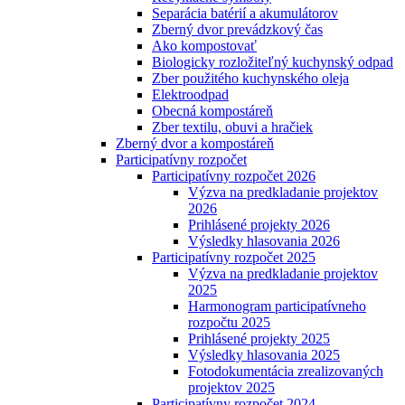
Separácia batérií a akumulátorov
Zberný dvor prevádzkový čas
Ako kompostovať
Biologicky rozložiteľný kuchynský odpad
Zber použitého kuchynského oleja
Elektroodpad
Obecná kompostáreň
Zber textilu, obuvi a hračiek
Zberný dvor a kompostáreň
Participatívny rozpočet
Participatívny rozpočet 2026
Výzva na predkladanie projektov
2026
Prihlásené projekty 2026
Výsledky hlasovania 2026
Participatívny rozpočet 2025
Výzva na predkladanie projektov
2025
Harmonogram participatívneho
rozpočtu 2025
Prihlásené projekty 2025
Výsledky hlasovania 2025
Fotodokumentácia zrealizovaných
projektov 2025
Participatívny rozpočet 2024