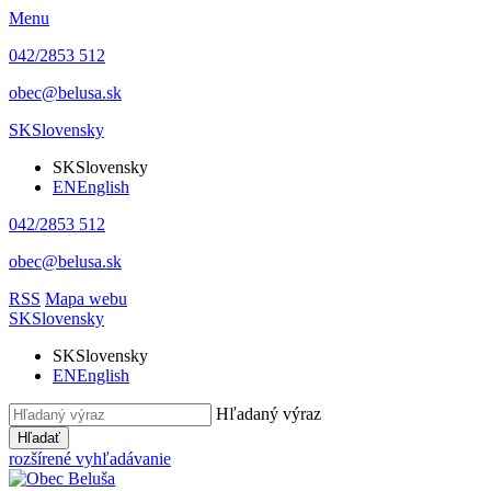
Menu
042/2853 512
obec@belusa.sk
SK
Slovensky
SK
Slovensky
EN
English
042/2853 512
obec@belusa.sk
RSS
Mapa webu
SK
Slovensky
SK
Slovensky
EN
English
Hľadaný výraz
Hľadať
rozšírené vyhľadávanie