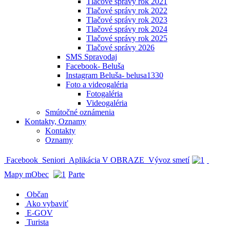
Tlačové správy rok 2021
Tlačové správy rok 2022
Tlačové správy rok 2023
Tlačové správy rok 2024
Tlačové správy rok 2025
Tlačové správy 2026
SMS Spravodaj
Facebook- Beluša
Instagram Beluša- belusa1330
Foto a videogaléria
Fotogaléria
Videogaléria
Smútočné oznámenia
Kontakty, Oznamy
Kontakty
Oznamy
Facebook
Seniori
Aplikácia V OBRAZE
Vývoz smetí
Mapy mObec
Parte
Občan
Ako vybaviť
E-GOV
Turista