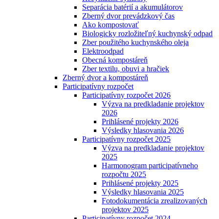
Separácia batérií a akumulátorov
Zberný dvor prevádzkový čas
Ako kompostovať
Biologicky rozložiteľný kuchynský odpad
Zber použitého kuchynského oleja
Elektroodpad
Obecná kompostáreň
Zber textilu, obuvi a hračiek
Zberný dvor a kompostáreň
Participatívny rozpočet
Participatívny rozpočet 2026
Výzva na predkladanie projektov
2026
Prihlásené projekty 2026
Výsledky hlasovania 2026
Participatívny rozpočet 2025
Výzva na predkladanie projektov
2025
Harmonogram participatívneho
rozpočtu 2025
Prihlásené projekty 2025
Výsledky hlasovania 2025
Fotodokumentácia zrealizovaných
projektov 2025
Participatívny rozpočet 2024