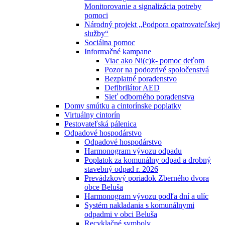
Monitorovanie a signalizácia potreby
pomoci
Národný projekt „Podpora opatrovateľskej
služby“
Sociálna pomoc
Informačné kampane
Viac ako Ni(c)k- pomoc deťom
Pozor na podozrivé spoločenstvá
Bezplatné poradenstvo
Defibrilátor AED
Sieť odborného poradenstva
Domy smútku a cintorínske poplatky
Virtuálny cintorín
Pestovateľská pálenica
Odpadové hospodárstvo
Odpadové hospodárstvo
Harmonogram vývozu odpadu
Poplatok za komunálny odpad a drobný
stavebný odpad r. 2026
Prevádzkový poriadok Zberného dvora
obce Beluša
Harmonogram vývozu podľa dní a ulíc
Systém nakladania s komunálnymi
odpadmi v obci Beluša
Recyklačné symboly