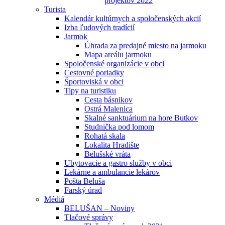
projektov 2022
Turista
Kalendár kultúrnych a spoločenských akcií
Izba ľudových tradícií
Jarmok
Úhrada za predajné miesto na jarmoku
Mapa areálu jarmoku
Spoločenské organizácie v obci
Cestovné poriadky
Športoviská v obci
Tipy na turistiku
Cesta básnikov
Ostrá Malenica
Skalné sanktuárium na hore Butkov
Studnička pod lomom
Rohatá skala
Lokalita Hradište
Belušské vráta
Ubytovacie a gastro služby v obci
Lekárne a ambulancie lekárov
Pošta Beluša
Farský úrad
Médiá
BELUŠAN – Noviny
Tlačové správy