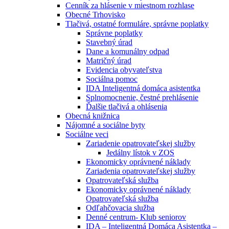
Cenník za hlásenie v miestnom rozhlase
Obecné Trhovisko
Tlačivá, ostatné formuláre, správne poplatky
Správne poplatky
Stavebný úrad
Dane a komunálny odpad
Matričný úrad
Evidencia obyvateľstva
Sociálna pomoc
IDA Inteligentná domáca asistentka
Splnomocnenie, čestné prehlásenie
Ďalšie tlačivá a ohlásenia
Obecná knižnica
Nájomné a sociálne byty
Sociálne veci
Zariadenie opatrovateľskej služby
Jedálny lístok v ZOS
Ekonomicky oprávnené náklady
Zariadenia opatrovateľskej služby
Opatrovateľská služba
Ekonomicky oprávnené náklady
Opatrovateľská služba
Odľahčovacia služba
Denné centrum- Klub seniorov
IDA – Inteligentná Domáca Asistentka –