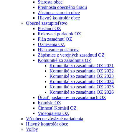
Starosta obce
Prednosta obecného úradu
Zástupca starostu obce
Hlavný kontrolór obce
Obecné zastupiteľstvo
Poslanci OZ
Rokovací poriadok OZ
Plán zasadnutí OZ
Uznesenia OZ
Hlasovanie poslancov
Zápisnice z verejných zasadnutí OZ
Komuniké zo zasadnutia OZ
Komuniké zo zasadnutia OZ 2021
Komuniké zo zasadnutia OZ 2022
Komuniké zo zasadnutia OZ 2023
Komuniké zo zasadnutia OZ 2024
Komuniké zo zasadnutia OZ 2025
Komuniké zo zasadnutia OZ 2026
Účasť poslancov na zasadaniach OZ
Komisie OZ
Činnosť Komisií OZ
Videogaléria OZ
Všeobecne záväzné nariadenia
Hlavný kontrolór obce
Voľby