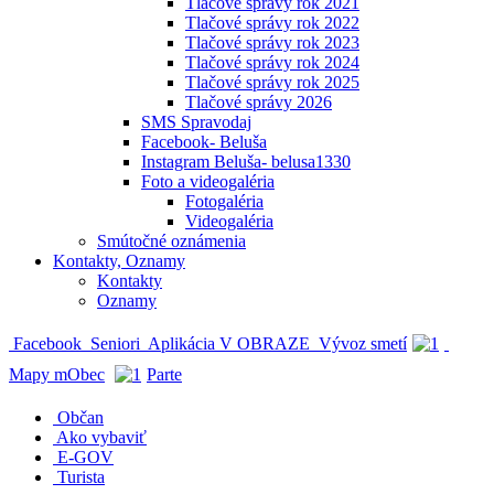
Tlačové správy rok 2021
Tlačové správy rok 2022
Tlačové správy rok 2023
Tlačové správy rok 2024
Tlačové správy rok 2025
Tlačové správy 2026
SMS Spravodaj
Facebook- Beluša
Instagram Beluša- belusa1330
Foto a videogaléria
Fotogaléria
Videogaléria
Smútočné oznámenia
Kontakty, Oznamy
Kontakty
Oznamy
Facebook
Seniori
Aplikácia V OBRAZE
Vývoz smetí
Mapy mObec
Parte
Občan
Ako vybaviť
E-GOV
Turista