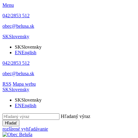
Menu
042/2853 512
obec@belusa.sk
SK
Slovensky
SK
Slovensky
EN
English
042/2853 512
obec@belusa.sk
RSS
Mapa webu
SK
Slovensky
SK
Slovensky
EN
English
Hľadaný výraz
Hľadať
rozšírené vyhľadávanie