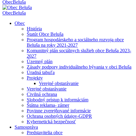
Obec
Beluša
Obec
Beluša
Obec
História
Štatút Obce Beluša
Program hospodárskeho a sociálneho rozvoja obce
Beluša na roky 2021-2027
Komunitný plán sociálnych služieb obce Beluša 2023-
2027
Územný plán
Zásady podpory individuálneho bývania v obci Beluša
Úradná tabuľa
Projekty
Verejné obstarávanie
Verejné obstarávanie
Civilná ochrana
Slobodný prístup k informáciám
Štátna reklama- zámer
Povinne zverejňované informácie
Ochrana osobných údajov-GDPR
Kybernetická bezpečnosť
Samospráva
Predstavitelia obce