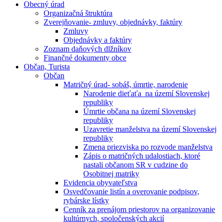
Obecný úrad
Organizačná štruktúra
Zverejňovanie- zmluvy, objednávky, faktúry
Zmluvy
Objednávky a faktúry
Zoznam daňových dlžníkov
Finančné dokumenty obce
Občan, Turista
Občan
Matričný úrad- sobáš, úmrtie, narodenie
Narodenie dieťaťa na území Slovenskej
republiky
Úmrtie občana na území Slovenskej
republiky
Uzavretie manželstva na území Slovenskej
republiky
Zmena priezviska po rozvode manželstva
Zápis o matričných udalostiach, ktoré
nastali občanom SR v cudzine do
Osobitnej matriky
Evidencia obyvateľstva
Osvedčovanie listín a overovanie podpisov,
rybárske lístky
Cenník za prenájom priestorov na organizovanie
kultúrnych, spoločenských akcií