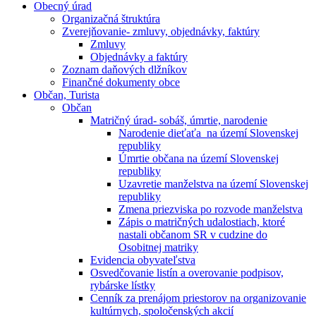
Obecný úrad
Organizačná štruktúra
Zverejňovanie- zmluvy, objednávky, faktúry
Zmluvy
Objednávky a faktúry
Zoznam daňových dlžníkov
Finančné dokumenty obce
Občan, Turista
Občan
Matričný úrad- sobáš, úmrtie, narodenie
Narodenie dieťaťa na území Slovenskej
republiky
Úmrtie občana na území Slovenskej
republiky
Uzavretie manželstva na území Slovenskej
republiky
Zmena priezviska po rozvode manželstva
Zápis o matričných udalostiach, ktoré
nastali občanom SR v cudzine do
Osobitnej matriky
Evidencia obyvateľstva
Osvedčovanie listín a overovanie podpisov,
rybárske lístky
Cenník za prenájom priestorov na organizovanie
kultúrnych, spoločenských akcií