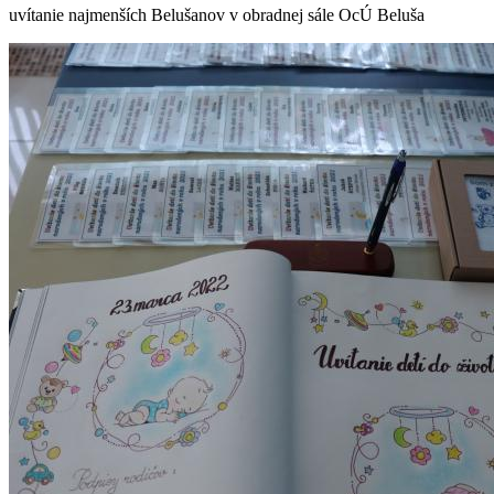
uvítanie najmenších Belušanov v obradnej sále OcÚ Beluša