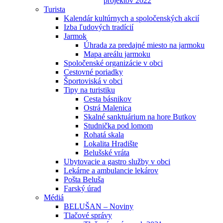
projektov 2022
Turista
Kalendár kultúrnych a spoločenských akcií
Izba ľudových tradícií
Jarmok
Úhrada za predajné miesto na jarmoku
Mapa areálu jarmoku
Spoločenské organizácie v obci
Cestovné poriadky
Športoviská v obci
Tipy na turistiku
Cesta básnikov
Ostrá Malenica
Skalné sanktuárium na hore Butkov
Studnička pod lomom
Rohatá skala
Lokalita Hradište
Belušské vráta
Ubytovacie a gastro služby v obci
Lekárne a ambulancie lekárov
Pošta Beluša
Farský úrad
Médiá
BELUŠAN – Noviny
Tlačové správy