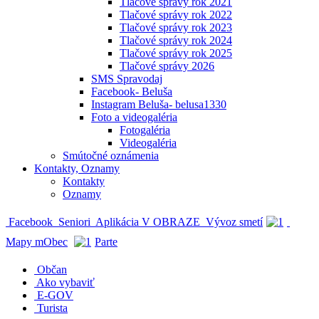
Tlačové správy rok 2021
Tlačové správy rok 2022
Tlačové správy rok 2023
Tlačové správy rok 2024
Tlačové správy rok 2025
Tlačové správy 2026
SMS Spravodaj
Facebook- Beluša
Instagram Beluša- belusa1330
Foto a videogaléria
Fotogaléria
Videogaléria
Smútočné oznámenia
Kontakty, Oznamy
Kontakty
Oznamy
Facebook
Seniori
Aplikácia V OBRAZE
Vývoz smetí
Mapy mObec
Parte
Občan
Ako vybaviť
E-GOV
Turista