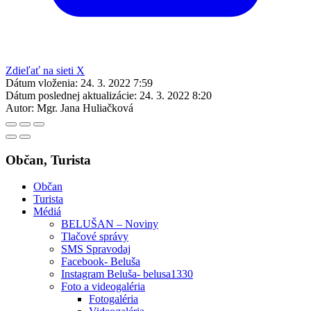
Zdieľať na sieti X
Dátum vloženia:
24. 3. 2022 7:59
Dátum poslednej aktualizácie:
24. 3. 2022 8:20
Autor:
Mgr. Jana Huliačková
Občan, Turista
Občan
Turista
Médiá
BELUŠAN – Noviny
Tlačové správy
SMS Spravodaj
Facebook- Beluša
Instagram Beluša- belusa1330
Foto a videogaléria
Fotogaléria