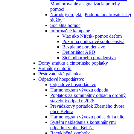
Monitorovanie a signalizácia potreby
pomoci
Národný projekt „Podpora opatrovateľskej
služby“
Sociálna pomoc
Informačné kampane
Viac ako Ni(c)k- pomoc deťom
Pozor na podozrivé spoločenstvá
Bezplatné poradenstvo
Defibrilátor AED
Sieť odborného poradenstva
Domy smútku a cintorínske poplatky
Virtuálny cintorín
Pestovateľská pálenica
Odpadové hospodárstvo
Odpadové hospodárstvo
Harmonogram vývozu odpadu
Poplatok za komunálny odpad a drobný
stavebný odpad r. 2026
Prevádzkový poriadok Zberného dvora
obce Beluša
Harmonogram vývozu podľa dní a ulíc
Systém nakladania s komunálnymi
odpadmi v obci Beluša
Recyklačné symboly