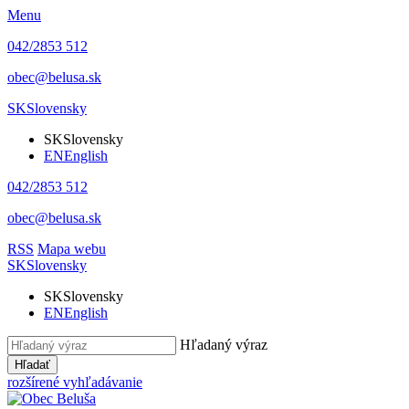
Menu
042/2853 512
obec@belusa.sk
SK
Slovensky
SK
Slovensky
EN
English
042/2853 512
obec@belusa.sk
RSS
Mapa webu
SK
Slovensky
SK
Slovensky
EN
English
Hľadaný výraz
Hľadať
rozšírené vyhľadávanie