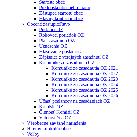
Starosta obce
Prednosta obecného úradu
Zástupca starostu obce
Hlavný kontrolór obce
Obecné zastupiteľstvo
Poslanci OZ
Rokovací poriadok OZ
Plán zasadnutí OZ
Uznesenia OZ
Hlasovanie poslancov
Zápisnice z verejných zasadnutí OZ
Komuniké zo zasadnutia OZ
Komuniké zo zasadnutia OZ 2021
Komuniké zo zasadnutia OZ 2022
Komuniké zo zasadnutia OZ 2023
Komuniké zo zasadnutia OZ 2024
Komuniké zo zasadnutia OZ 2025
Komuniké zo zasadnutia OZ 2026
Účasť poslancov na zasadaniach OZ
Komisie OZ
Činnosť Komisií OZ
Videogaléria OZ
Všeobecne záväzné nariadenia
Hlavný kontrolór obce
Voľby