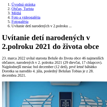
Úvodná stránka
Občan, Turista
Médiá
Foto a videogaléria
Fotogaléria
Uvítanie detí narodených v 2.polroku ...
Uvítanie detí narodených v
2.polroku 2021 do života obce
23. marca 2022 uvítal starosta Beluše do života obce 46 najmenších
občanov, narodených v 2. polroku 2021 (29 dievčat, 17 chlapcov).
Najplodnejší mesiac bol december (12 detí), prvé letné bábätko
Dorotka sa narodilo 4. júla, posledný Belušan Tobias je z 28.
decembra 2021.