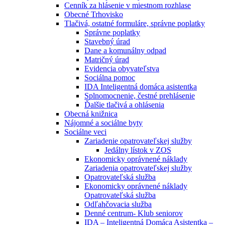
Cenník za hlásenie v miestnom rozhlase
Obecné Trhovisko
Tlačivá, ostatné formuláre, správne poplatky
Správne poplatky
Stavebný úrad
Dane a komunálny odpad
Matričný úrad
Evidencia obyvateľstva
Sociálna pomoc
IDA Inteligentná domáca asistentka
Splnomocnenie, čestné prehlásenie
Ďalšie tlačivá a ohlásenia
Obecná knižnica
Nájomné a sociálne byty
Sociálne veci
Zariadenie opatrovateľskej služby
Jedálny lístok v ZOS
Ekonomicky oprávnené náklady
Zariadenia opatrovateľskej služby
Opatrovateľská služba
Ekonomicky oprávnené náklady
Opatrovateľská služba
Odľahčovacia služba
Denné centrum- Klub seniorov
IDA – Inteligentná Domáca Asistentka –