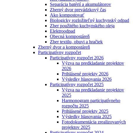
Separácia batérií a akumulátorov
Zberný dvor prevádzkový čas
Ako kompostovať
Biologicky rozložiteľný kuchynský odpad
Zber použitého kuchynského oleja
Elektroodpad
Obecná kompostáreň
Zber textilu, obuvi a hračiek
Zberný dvor a kompostáreň
Participatívny rozpočet
Participatívny rozpočet 2026
Výzva na predkladanie projektov
2026
Prihlásené projekty 2026
Výsledky hlasovania 2026
Participatívny rozpočet 2025
Výzva na predkladanie projektov
2025
Harmonogram participatívneho
rozpočtu 2025
Prihlásené projekty 2025
Výsledky hlasovania 2025
Fotodokumentácia zrealizovaných
projektov 2025
Participatívny rozpočet 2024