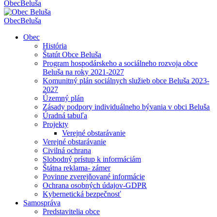
Obec
Beluša
Obec
Beluša
Obec
História
Štatút Obce Beluša
Program hospodárskeho a sociálneho rozvoja obce
Beluša na roky 2021-2027
Komunitný plán sociálnych služieb obce Beluša 2023-
2027
Územný plán
Zásady podpory individuálneho bývania v obci Beluša
Úradná tabuľa
Projekty
Verejné obstarávanie
Verejné obstarávanie
Civilná ochrana
Slobodný prístup k informáciám
Štátna reklama- zámer
Povinne zverejňované informácie
Ochrana osobných údajov-GDPR
Kybernetická bezpečnosť
Samospráva
Predstavitelia obce