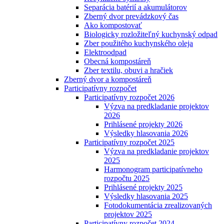
Separácia batérií a akumulátorov
Zberný dvor prevádzkový čas
Ako kompostovať
Biologicky rozložiteľný kuchynský odpad
Zber použitého kuchynského oleja
Elektroodpad
Obecná kompostáreň
Zber textilu, obuvi a hračiek
Zberný dvor a kompostáreň
Participatívny rozpočet
Participatívny rozpočet 2026
Výzva na predkladanie projektov
2026
Prihlásené projekty 2026
Výsledky hlasovania 2026
Participatívny rozpočet 2025
Výzva na predkladanie projektov
2025
Harmonogram participatívneho
rozpočtu 2025
Prihlásené projekty 2025
Výsledky hlasovania 2025
Fotodokumentácia zrealizovaných
projektov 2025
Participatívny rozpočet 2024