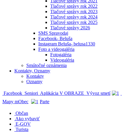
Tlačové správy rok 2021
Tlačové správy rok 2022
Tlačové správy rok 2023
Tlačové správy rok 2024
Tlačové správy rok 2025
Tlačové správy 2026
SMS Spravodaj
Facebook- Beluša
Instagram Beluša- belusa1330
Foto a videogaléria
Fotogaléria
Videogaléria
Smútočné oznámenia
Kontakty, Oznamy
Kontakty
Oznamy
Facebook
Seniori
Aplikácia V OBRAZE
Vývoz smetí
Mapy mObec
Parte
Občan
Ako vybaviť
E-GOV
Turista