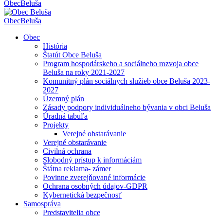
Obec
Beluša
Obec
Beluša
Obec
História
Štatút Obce Beluša
Program hospodárskeho a sociálneho rozvoja obce
Beluša na roky 2021-2027
Komunitný plán sociálnych služieb obce Beluša 2023-
2027
Územný plán
Zásady podpory individuálneho bývania v obci Beluša
Úradná tabuľa
Projekty
Verejné obstarávanie
Verejné obstarávanie
Civilná ochrana
Slobodný prístup k informáciám
Štátna reklama- zámer
Povinne zverejňované informácie
Ochrana osobných údajov-GDPR
Kybernetická bezpečnosť
Samospráva
Predstavitelia obce