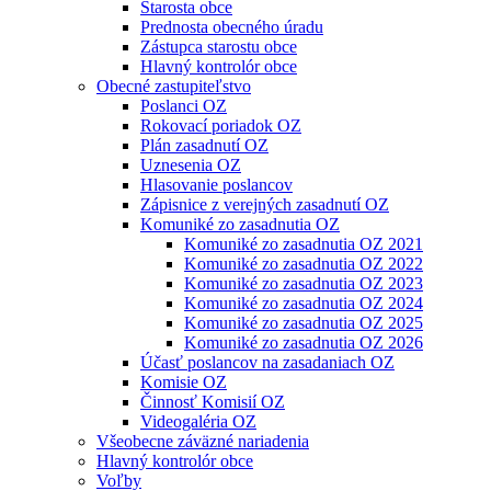
Starosta obce
Prednosta obecného úradu
Zástupca starostu obce
Hlavný kontrolór obce
Obecné zastupiteľstvo
Poslanci OZ
Rokovací poriadok OZ
Plán zasadnutí OZ
Uznesenia OZ
Hlasovanie poslancov
Zápisnice z verejných zasadnutí OZ
Komuniké zo zasadnutia OZ
Komuniké zo zasadnutia OZ 2021
Komuniké zo zasadnutia OZ 2022
Komuniké zo zasadnutia OZ 2023
Komuniké zo zasadnutia OZ 2024
Komuniké zo zasadnutia OZ 2025
Komuniké zo zasadnutia OZ 2026
Účasť poslancov na zasadaniach OZ
Komisie OZ
Činnosť Komisií OZ
Videogaléria OZ
Všeobecne záväzné nariadenia
Hlavný kontrolór obce
Voľby