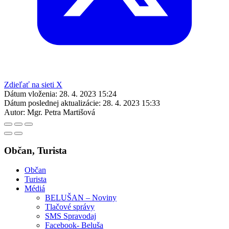
Zdieľať na sieti X
Dátum vloženia:
28. 4. 2023 15:24
Dátum poslednej aktualizácie:
28. 4. 2023 15:33
Autor:
Mgr. Petra Martišová
Občan, Turista
Občan
Turista
Médiá
BELUŠAN – Noviny
Tlačové správy
SMS Spravodaj
Facebook- Beluša