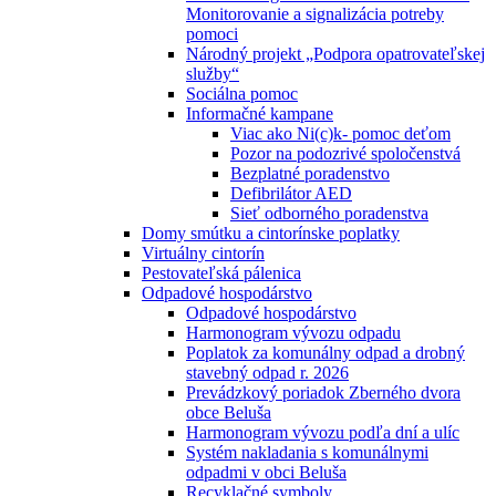
Monitorovanie a signalizácia potreby
pomoci
Národný projekt „Podpora opatrovateľskej
služby“
Sociálna pomoc
Informačné kampane
Viac ako Ni(c)k- pomoc deťom
Pozor na podozrivé spoločenstvá
Bezplatné poradenstvo
Defibrilátor AED
Sieť odborného poradenstva
Domy smútku a cintorínske poplatky
Virtuálny cintorín
Pestovateľská pálenica
Odpadové hospodárstvo
Odpadové hospodárstvo
Harmonogram vývozu odpadu
Poplatok za komunálny odpad a drobný
stavebný odpad r. 2026
Prevádzkový poriadok Zberného dvora
obce Beluša
Harmonogram vývozu podľa dní a ulíc
Systém nakladania s komunálnymi
odpadmi v obci Beluša
Recyklačné symboly