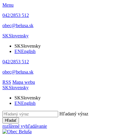
Menu
042/2853 512
obec@belusa.sk
SK
Slovensky
SK
Slovensky
EN
English
042/2853 512
obec@belusa.sk
RSS
Mapa webu
SK
Slovensky
SK
Slovensky
EN
English
Hľadaný výraz
Hľadať
rozšírené vyhľadávanie