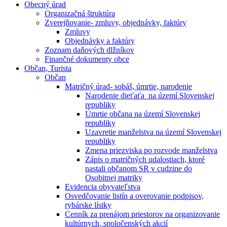
Obecný úrad
Organizačná štruktúra
Zverejňovanie- zmluvy, objednávky, faktúry
Zmluvy
Objednávky a faktúry
Zoznam daňových dlžníkov
Finančné dokumenty obce
Občan, Turista
Občan
Matričný úrad- sobáš, úmrtie, narodenie
Narodenie dieťaťa na území Slovenskej
republiky
Úmrtie občana na území Slovenskej
republiky
Uzavretie manželstva na území Slovenskej
republiky
Zmena priezviska po rozvode manželstva
Zápis o matričných udalostiach, ktoré
nastali občanom SR v cudzine do
Osobitnej matriky
Evidencia obyvateľstva
Osvedčovanie listín a overovanie podpisov,
rybárske lístky
Cenník za prenájom priestorov na organizovanie
kultúrnych, spoločenských akcií