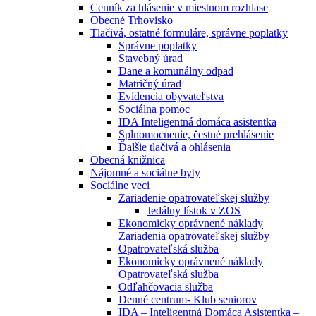
Cenník za hlásenie v miestnom rozhlase
Obecné Trhovisko
Tlačivá, ostatné formuláre, správne poplatky
Správne poplatky
Stavebný úrad
Dane a komunálny odpad
Matričný úrad
Evidencia obyvateľstva
Sociálna pomoc
IDA Inteligentná domáca asistentka
Splnomocnenie, čestné prehlásenie
Ďalšie tlačivá a ohlásenia
Obecná knižnica
Nájomné a sociálne byty
Sociálne veci
Zariadenie opatrovateľskej služby
Jedálny lístok v ZOS
Ekonomicky oprávnené náklady
Zariadenia opatrovateľskej služby
Opatrovateľská služba
Ekonomicky oprávnené náklady
Opatrovateľská služba
Odľahčovacia služba
Denné centrum- Klub seniorov
IDA – Inteligentná Domáca Asistentka –