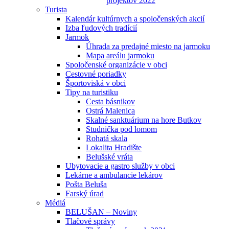
projektov 2022
Turista
Kalendár kultúrnych a spoločenských akcií
Izba ľudových tradícií
Jarmok
Úhrada za predajné miesto na jarmoku
Mapa areálu jarmoku
Spoločenské organizácie v obci
Cestovné poriadky
Športoviská v obci
Tipy na turistiku
Cesta básnikov
Ostrá Malenica
Skalné sanktuárium na hore Butkov
Studnička pod lomom
Rohatá skala
Lokalita Hradište
Belušské vráta
Ubytovacie a gastro služby v obci
Lekárne a ambulancie lekárov
Pošta Beluša
Farský úrad
Médiá
BELUŠAN – Noviny
Tlačové správy