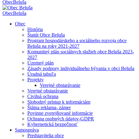
Obec
Beluša
Obec
Beluša
Obec
História
Štatút Obce Beluša
Program hospodárskeho a sociálneho rozvoja obce
Beluša na roky 2021-2027
Komunitný plán sociálnych služieb obce Beluša 2023-
2027
Územný plán
Zásady podpory individuálneho bývania v obci Beluša
Úradná tabuľa
Projekty
Verejné obstarávanie
Verejné obstarávanie
Civilná ochrana
Slobodný prístup k informáciám
Štátna reklama- zámer
Povinne zverejňované informácie
Ochrana osobných údajov-GDPR
Kybernetická bezpečnosť
Samospráva
Predstavitelia obce