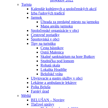
projektov 2022
Turista
Kalendár kultúrnych a spoločenských akcií
Izba ľudových tradícií
Jarmok
Úhrada za predajné miesto na jarmoku
Mapa areálu jarmoku
Spoločenské organizácie v obci
Cestovné poriadky
Športoviská v obci
Tipy na turistiku
Cesta básnikov
Ostrá Malenica
Skalné sanktuárium na hore Butkov
Studnička pod lomom
Rohatá skala
Lokalita Hradište
Belušské vráta
Ubytovacie a gastro služby v obci
Lekárne a ambulancie lekárov
Pošta Beluša
Farský úrad
Médiá
BELUŠAN – Noviny
Tlačové správy