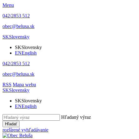
Menu
042/2853 512
obec@belusa.sk
SK
Slovensky
SK
Slovensky
EN
English
042/2853 512
obec@belusa.sk
RSS
Mapa webu
SK
Slovensky
SK
Slovensky
EN
English
Hľadaný výraz
Hľadať
rozšírené vyhľadávanie