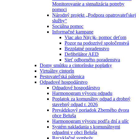
Monitorovanie a signalizácia potreby
pomoci
Národný projekt „Podpora opatrovateľskej
služby“
Sociálna pomoc
Informačné kampane
Viac ako Ni(c)k- pomoc deťom
Pozor na podozrivé spoločenstvá
Bezplatné poradenstvo
Defibrilátor AED
Sieť odborného poradenstva
Domy smútku a cintorínske poplatky
Virtuálny cintorín
Pestovateľská pálenica
Odpadové hospodárstvo
Odpadové hospodárstvo
Harmonogram vývozu odpadu
Poplatok za komunálny odpad a drobný
stavebný odpad r. 2026
Prevádzkový poriadok Zberného dvora
obce Beluša
Harmonogram vývozu podľa dní a ulíc
Systém nakladania s komunálnymi
odpadmi v obci Beluša
Recyklačné symboly