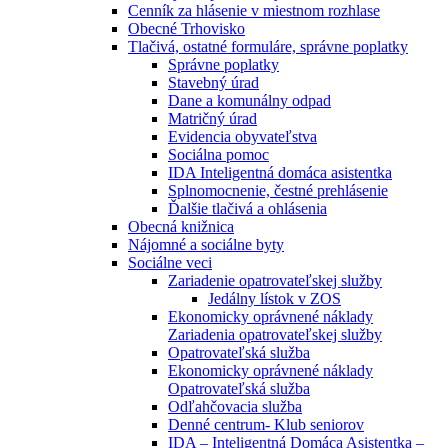
Cenník za hlásenie v miestnom rozhlase
Obecné Trhovisko
Tlačivá, ostatné formuláre, správne poplatky
Správne poplatky
Stavebný úrad
Dane a komunálny odpad
Matričný úrad
Evidencia obyvateľstva
Sociálna pomoc
IDA Inteligentná domáca asistentka
Splnomocnenie, čestné prehlásenie
Ďalšie tlačivá a ohlásenia
Obecná knižnica
Nájomné a sociálne byty
Sociálne veci
Zariadenie opatrovateľskej služby
Jedálny lístok v ZOS
Ekonomicky oprávnené náklady
Zariadenia opatrovateľskej služby
Opatrovateľská služba
Ekonomicky oprávnené náklady
Opatrovateľská služba
Odľahčovacia služba
Denné centrum- Klub seniorov
IDA – Inteligentná Domáca Asistentka –