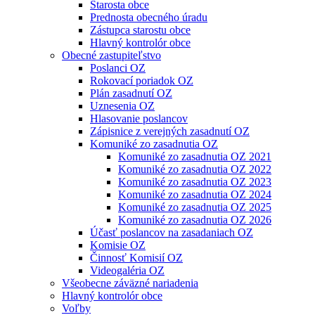
Starosta obce
Prednosta obecného úradu
Zástupca starostu obce
Hlavný kontrolór obce
Obecné zastupiteľstvo
Poslanci OZ
Rokovací poriadok OZ
Plán zasadnutí OZ
Uznesenia OZ
Hlasovanie poslancov
Zápisnice z verejných zasadnutí OZ
Komuniké zo zasadnutia OZ
Komuniké zo zasadnutia OZ 2021
Komuniké zo zasadnutia OZ 2022
Komuniké zo zasadnutia OZ 2023
Komuniké zo zasadnutia OZ 2024
Komuniké zo zasadnutia OZ 2025
Komuniké zo zasadnutia OZ 2026
Účasť poslancov na zasadaniach OZ
Komisie OZ
Činnosť Komisií OZ
Videogaléria OZ
Všeobecne záväzné nariadenia
Hlavný kontrolór obce
Voľby