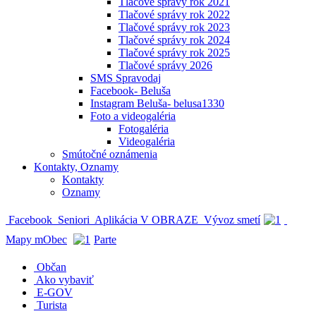
Tlačové správy rok 2021
Tlačové správy rok 2022
Tlačové správy rok 2023
Tlačové správy rok 2024
Tlačové správy rok 2025
Tlačové správy 2026
SMS Spravodaj
Facebook- Beluša
Instagram Beluša- belusa1330
Foto a videogaléria
Fotogaléria
Videogaléria
Smútočné oznámenia
Kontakty, Oznamy
Kontakty
Oznamy
Facebook
Seniori
Aplikácia V OBRAZE
Vývoz smetí
Mapy mObec
Parte
Občan
Ako vybaviť
E-GOV
Turista