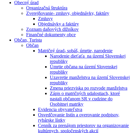
Obecný úrad
Organizačná štruktúra
Zverejňovanie- zmluvy, objednávky, faktúry
Zmluvy
Objednávky a faktúry
Zoznam daňových dlžníkov
Finančné dokumenty obce
Občan, Turista
Občan
Matričný úrad- sobáš, úmrtie, narodenie
Narodenie dieťaťa na území Slovenskej
republiky
Úmrtie občana na území Slovenskej
republiky
Uzavretie manželstva na území Slovenskej
republiky
Zmena priezviska po rozvode manželstva
Zápis o matričných udalostiach, ktoré
nastali občanom SR v cudzine do
Osobitnej matriky
Evidencia obyvateľstva
Osvedčovanie listín a overovanie podpisov,
rybárske lístky
Cenník za prenájom priestorov na organizovanie
kultúrnych, spoločenských akcií