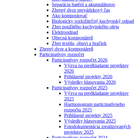
Separácia batérií a akumulátorov
Zberný dvor prevádzkový čas
Ako kompostovať
Biologicky rozložiteľný kuchynský odpad
Zber použitého kuchynského oleja
Elektroodpad
Obecná kompostáreň
Zber textilu, obuvi a hračiek
Zberný dvor a kompostáreň
Participatívny rozpočet
Participatívny rozpočet 2026
Výzva na predkladanie projektov
2026
Prihlásené projekty 2026
Výsledky hlasovania 2026
Participatívny rozpočet 2025
Výzva na predkladanie projektov
2025
Harmonogram participatívneho
rozpočtu 2025
Prihlásené projekty 2025
Výsledky hlasovania 2025
Fotodokumentácia zrealizovaných
projektov 2025
Participatívny rozpočet 2024