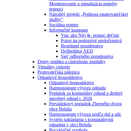
Monitorovanie a signalizácia potreby
pomoci
Národný projekt „Podpora opatrovateľskej
služby“
Sociálna pomoc
Informačné kampane
Viac ako Ni(c)k- pomoc deťom
Pozor na podozrivé spoločenstvá
Bezplatné poradenstvo
Defibrilátor AED
Sieť odborného poradenstva
Domy smútku a cintorínske poplatky
Virtuálny cintorín
Pestovateľská pálenica
Odpadové hospodárstvo
Odpadové hospodárstvo
Harmonogram vývozu odpadu
Poplatok za komunálny odpad a drobný
stavebný odpad r. 2026
Prevádzkový poriadok Zberného dvora
obce Beluša
Harmonogram vývozu podľa dní a ulíc
Systém nakladania s komunálnymi
odpadmi v obci Beluša
Recyklačné symboly