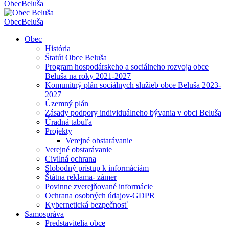
Obec
Beluša
Obec
Beluša
Obec
História
Štatút Obce Beluša
Program hospodárskeho a sociálneho rozvoja obce
Beluša na roky 2021-2027
Komunitný plán sociálnych služieb obce Beluša 2023-
2027
Územný plán
Zásady podpory individuálneho bývania v obci Beluša
Úradná tabuľa
Projekty
Verejné obstarávanie
Verejné obstarávanie
Civilná ochrana
Slobodný prístup k informáciám
Štátna reklama- zámer
Povinne zverejňované informácie
Ochrana osobných údajov-GDPR
Kybernetická bezpečnosť
Samospráva
Predstavitelia obce