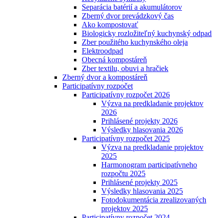
Separácia batérií a akumulátorov
Zberný dvor prevádzkový čas
Ako kompostovať
Biologicky rozložiteľný kuchynský odpad
Zber použitého kuchynského oleja
Elektroodpad
Obecná kompostáreň
Zber textilu, obuvi a hračiek
Zberný dvor a kompostáreň
Participatívny rozpočet
Participatívny rozpočet 2026
Výzva na predkladanie projektov
2026
Prihlásené projekty 2026
Výsledky hlasovania 2026
Participatívny rozpočet 2025
Výzva na predkladanie projektov
2025
Harmonogram participatívneho
rozpočtu 2025
Prihlásené projekty 2025
Výsledky hlasovania 2025
Fotodokumentácia zrealizovaných
projektov 2025
Participatívny rozpočet 2024