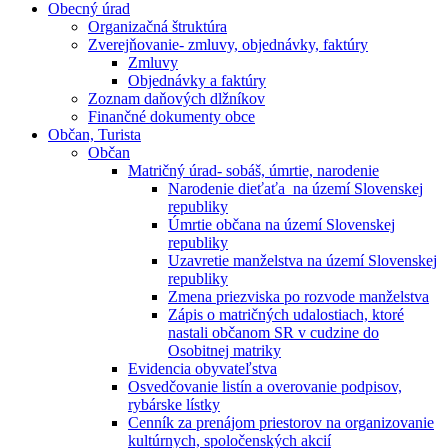
Obecný úrad
Organizačná štruktúra
Zverejňovanie- zmluvy, objednávky, faktúry
Zmluvy
Objednávky a faktúry
Zoznam daňových dlžníkov
Finančné dokumenty obce
Občan, Turista
Občan
Matričný úrad- sobáš, úmrtie, narodenie
Narodenie dieťaťa na území Slovenskej
republiky
Úmrtie občana na území Slovenskej
republiky
Uzavretie manželstva na území Slovenskej
republiky
Zmena priezviska po rozvode manželstva
Zápis o matričných udalostiach, ktoré
nastali občanom SR v cudzine do
Osobitnej matriky
Evidencia obyvateľstva
Osvedčovanie listín a overovanie podpisov,
rybárske lístky
Cenník za prenájom priestorov na organizovanie
kultúrnych, spoločenských akcií