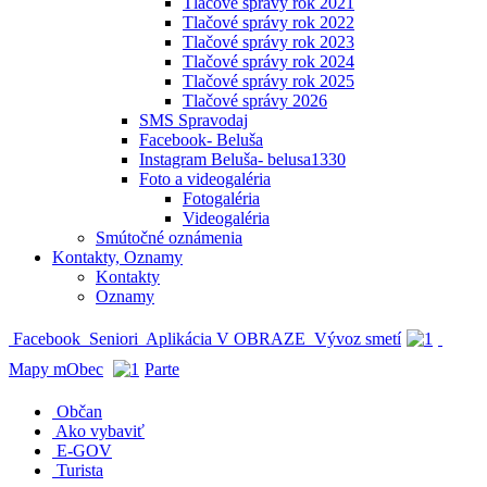
Tlačové správy rok 2021
Tlačové správy rok 2022
Tlačové správy rok 2023
Tlačové správy rok 2024
Tlačové správy rok 2025
Tlačové správy 2026
SMS Spravodaj
Facebook- Beluša
Instagram Beluša- belusa1330
Foto a videogaléria
Fotogaléria
Videogaléria
Smútočné oznámenia
Kontakty, Oznamy
Kontakty
Oznamy
Facebook
Seniori
Aplikácia V OBRAZE
Vývoz smetí
Mapy mObec
Parte
Občan
Ako vybaviť
E-GOV
Turista