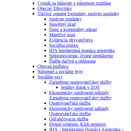
Cenník za hlásenie v miestnom rozhlase
Obecné Trhovisko
Tlačivá, ostatné formuláre, správne poplatky
Správne poplatky
Stavebný úrad
Dane a komunálny odpad
Matričný úrad
Evidencia obyvateľstva
Sociálna pomoc
IDA Inteligentná domáca asistentka
Splnomocnenie, čestné prehlásenie
Ďalšie tlačivá a ohlásenia
Obecná knižnica
Nájomné a sociálne byty
Sociálne veci
Zariadenie opatrovateľskej služby
Jedálny lístok v ZOS
Ekonomicky oprávnené náklady
Zariadenia opatrovateľskej služby
Opatrovateľská služba
Ekonomicky oprávnené náklady
Opatrovateľská služba
Odľahčovacia služba
Denné centrum- Klub seniorov
IDA – Inteligentná Domáca Asistentka –