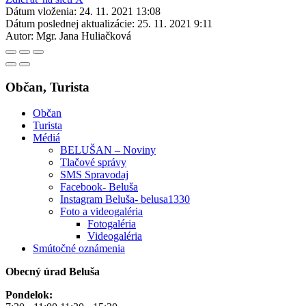
Dátum vloženia:
24. 11. 2021 13:08
Dátum poslednej aktualizácie:
25. 11. 2021 9:11
Autor:
Mgr. Jana Huliačková
Občan, Turista
Občan
Turista
Médiá
BELUŠAN – Noviny
Tlačové správy
SMS Spravodaj
Facebook- Beluša
Instagram Beluša- belusa1330
Foto a videogaléria
Fotogaléria
Videogaléria
Smútočné oznámenia
Obecný úrad Beluša
Pondelok: