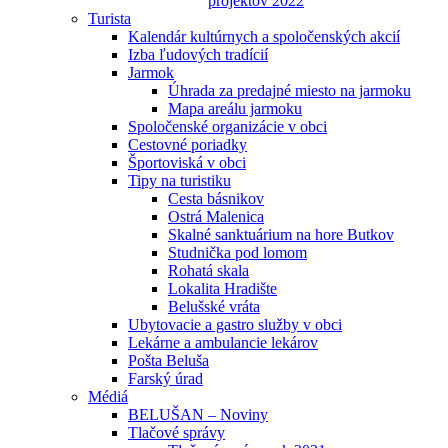
projektov 2022
Turista
Kalendár kultúrnych a spoločenských akcií
Izba ľudových tradícií
Jarmok
Úhrada za predajné miesto na jarmoku
Mapa areálu jarmoku
Spoločenské organizácie v obci
Cestovné poriadky
Športoviská v obci
Tipy na turistiku
Cesta básnikov
Ostrá Malenica
Skalné sanktuárium na hore Butkov
Studnička pod lomom
Rohatá skala
Lokalita Hradište
Belušské vráta
Ubytovacie a gastro služby v obci
Lekárne a ambulancie lekárov
Pošta Beluša
Farský úrad
Médiá
BELUŠAN – Noviny
Tlačové správy