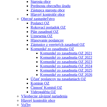
Starosta obce
Prednosta obecného úradu
Zástupca starostu obce
Hlavný kontrolór obce
Obecné zastupiteľstvo
Poslanci OZ
Rokovací poriadok OZ
Plán zasadnutí OZ
Uznesenia OZ
Hlasovanie poslancov
Zápisnice z verejných zasadnutí OZ
Komuniké zo zasadnutia OZ
Komuniké zo zasadnutia OZ 2021
Komuniké zo zasadnutia OZ 2022
Komuniké zo zasadnutia OZ 2023
Komuniké zo zasadnutia OZ 2024
Komuniké zo zasadnutia OZ 2025
Komuniké zo zasadnutia OZ 2026
Účasť poslancov na zasadaniach OZ
Komisie OZ
Činnosť Komisií OZ
Videogaléria OZ
Všeobecne záväzné nariadenia
Hlavný kontrolór obce
Voľby