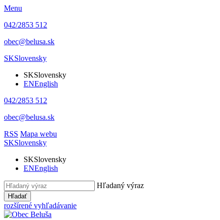
Menu
042/2853 512
obec@belusa.sk
SK
Slovensky
SK
Slovensky
EN
English
042/2853 512
obec@belusa.sk
RSS
Mapa webu
SK
Slovensky
SK
Slovensky
EN
English
Hľadaný výraz
Hľadať
rozšírené vyhľadávanie