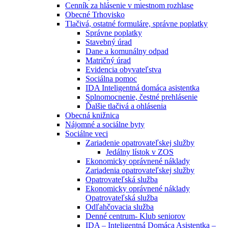
Cenník za hlásenie v miestnom rozhlase
Obecné Trhovisko
Tlačivá, ostatné formuláre, správne poplatky
Správne poplatky
Stavebný úrad
Dane a komunálny odpad
Matričný úrad
Evidencia obyvateľstva
Sociálna pomoc
IDA Inteligentná domáca asistentka
Splnomocnenie, čestné prehlásenie
Ďalšie tlačivá a ohlásenia
Obecná knižnica
Nájomné a sociálne byty
Sociálne veci
Zariadenie opatrovateľskej služby
Jedálny lístok v ZOS
Ekonomicky oprávnené náklady
Zariadenia opatrovateľskej služby
Opatrovateľská služba
Ekonomicky oprávnené náklady
Opatrovateľská služba
Odľahčovacia služba
Denné centrum- Klub seniorov
IDA – Inteligentná Domáca Asistentka –