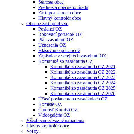
Starosta obce
Prednosta obecného úradu
Zástupca starostu obce
Hlavný kontrolór obce
Obecné zastupiteľstvo
Poslanci OZ
Rokovací poriadok OZ
Plán zasadnutí OZ
Uznesenia OZ
Hlasovanie poslancov
Zápisnice z verejných zasadnutí OZ
Komuniké zo zasadnutia OZ
Komuniké zo zasadnutia OZ 2021
Komuniké zo zasadnutia OZ 2022
Komuniké zo zasadnutia OZ 2023
Komuniké zo zasadnutia OZ 2024
Komuniké zo zasadnutia OZ 2025
Komuniké zo zasadnutia OZ 2026
Účasť poslancov na zasadaniach OZ
Komisie OZ
Činnosť Komisií OZ
Videogaléria OZ
Všeobecne záväzné nariadenia
Hlavný kontrolór obce
Voľby