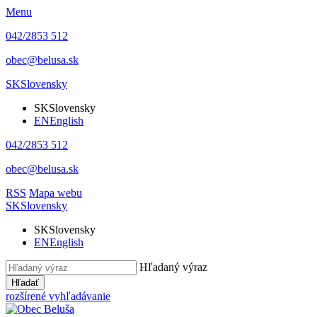
Menu
042/2853 512
obec@belusa.sk
SK
Slovensky
SK
Slovensky
EN
English
042/2853 512
obec@belusa.sk
RSS
Mapa webu
SK
Slovensky
SK
Slovensky
EN
English
Hľadaný výraz
Hľadať
rozšírené vyhľadávanie