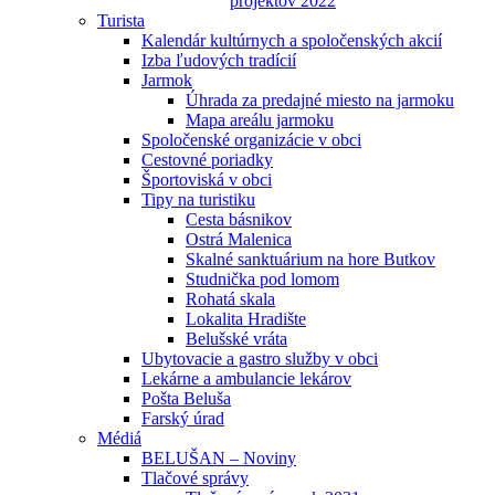
projektov 2022
Turista
Kalendár kultúrnych a spoločenských akcií
Izba ľudových tradícií
Jarmok
Úhrada za predajné miesto na jarmoku
Mapa areálu jarmoku
Spoločenské organizácie v obci
Cestovné poriadky
Športoviská v obci
Tipy na turistiku
Cesta básnikov
Ostrá Malenica
Skalné sanktuárium na hore Butkov
Studnička pod lomom
Rohatá skala
Lokalita Hradište
Belušské vráta
Ubytovacie a gastro služby v obci
Lekárne a ambulancie lekárov
Pošta Beluša
Farský úrad
Médiá
BELUŠAN – Noviny
Tlačové správy