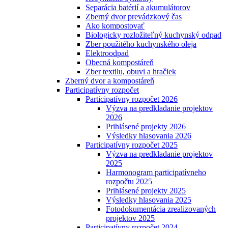
Separácia batérií a akumulátorov
Zberný dvor prevádzkový čas
Ako kompostovať
Biologicky rozložiteľný kuchynský odpad
Zber použitého kuchynského oleja
Elektroodpad
Obecná kompostáreň
Zber textilu, obuvi a hračiek
Zberný dvor a kompostáreň
Participatívny rozpočet
Participatívny rozpočet 2026
Výzva na predkladanie projektov
2026
Prihlásené projekty 2026
Výsledky hlasovania 2026
Participatívny rozpočet 2025
Výzva na predkladanie projektov
2025
Harmonogram participatívneho
rozpočtu 2025
Prihlásené projekty 2025
Výsledky hlasovania 2025
Fotodokumentácia zrealizovaných
projektov 2025
Participatívny rozpočet 2024