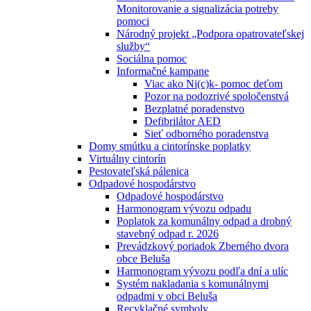
Monitorovanie a signalizácia potreby
pomoci
Národný projekt „Podpora opatrovateľskej
služby“
Sociálna pomoc
Informačné kampane
Viac ako Ni(c)k- pomoc deťom
Pozor na podozrivé spoločenstvá
Bezplatné poradenstvo
Defibrilátor AED
Sieť odborného poradenstva
Domy smútku a cintorínske poplatky
Virtuálny cintorín
Pestovateľská pálenica
Odpadové hospodárstvo
Odpadové hospodárstvo
Harmonogram vývozu odpadu
Poplatok za komunálny odpad a drobný
stavebný odpad r. 2026
Prevádzkový poriadok Zberného dvora
obce Beluša
Harmonogram vývozu podľa dní a ulíc
Systém nakladania s komunálnymi
odpadmi v obci Beluša
Recyklačné symboly