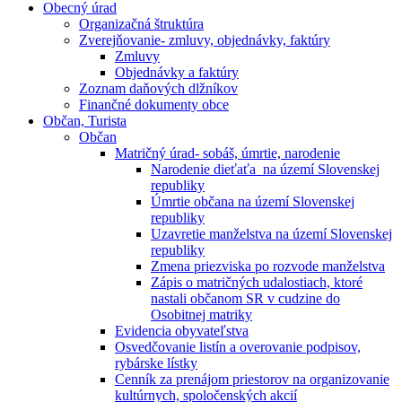
Obecný úrad
Organizačná štruktúra
Zverejňovanie- zmluvy, objednávky, faktúry
Zmluvy
Objednávky a faktúry
Zoznam daňových dlžníkov
Finančné dokumenty obce
Občan, Turista
Občan
Matričný úrad- sobáš, úmrtie, narodenie
Narodenie dieťaťa na území Slovenskej
republiky
Úmrtie občana na území Slovenskej
republiky
Uzavretie manželstva na území Slovenskej
republiky
Zmena priezviska po rozvode manželstva
Zápis o matričných udalostiach, ktoré
nastali občanom SR v cudzine do
Osobitnej matriky
Evidencia obyvateľstva
Osvedčovanie listín a overovanie podpisov,
rybárske lístky
Cenník za prenájom priestorov na organizovanie
kultúrnych, spoločenských akcií