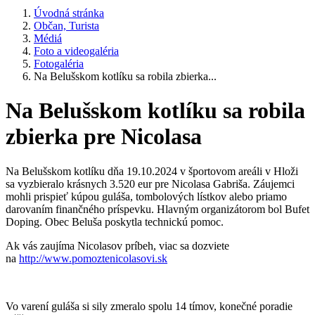
Úvodná stránka
Občan, Turista
Médiá
Foto a videogaléria
Fotogaléria
Na Belušskom kotlíku sa robila zbierka...
Na Belušskom kotlíku sa robila
zbierka pre Nicolasa
Na Belušskom kotlíku dňa 19.10.2024 v športovom areáli v Hloži
sa vyzbieralo krásnych 3.520 eur pre Nicolasa Gabriša. Záujemci
mohli prispieť kúpou guláša, tombolových lístkov alebo priamo
darovaním finančného príspevku. Hlavným organizátorom bol Bufet
Doping. Obec Beluša poskytla technickú pomoc.
Ak vás zaujíma Nicolasov príbeh, viac sa dozviete
na
http://www.pomoztenicolasovi.sk
Vo varení guláša si sily zmeralo spolu 14 tímov, konečné poradie