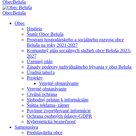
Obec
Beluša
Obec
Beluša
Obec
História
Štatút Obce Beluša
Program hospodárskeho a sociálneho rozvoja obce
Beluša na roky 2021-2027
Komunitný plán sociálnych služieb obce Beluša 2023-
2027
Územný plán
Zásady podpory individuálneho bývania v obci Beluša
Úradná tabuľa
Projekty
Verejné obstarávanie
Verejné obstarávanie
Civilná ochrana
Slobodný prístup k informáciám
Štátna reklama- zámer
Povinne zverejňované informácie
Ochrana osobných údajov-GDPR
Kybernetická bezpečnosť
Samospráva
Predstavitelia obce