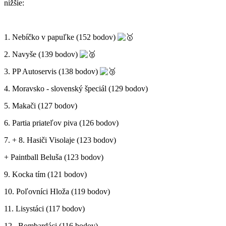
nižšie:
1. Nebíčko v papuľke (152 bodov)
2. Navyše (139 bodov)
3. PP Autoservis (138 bodov)
4. Moravsko - slovenský špeciál (129 bodov)
5. Makači (127 bodov)
6. Partia priateľov piva (126 bodov)
7. + 8. Hasiči Visolaje (123 bodov)
+ Paintball Beluša (123 bodov)
9. Kocka tím (121 bodov)
10. Poľovníci Hloža (119 bodov)
11. Lisystáci (117 bodov)
12.. Bombardáci (116 bodov)