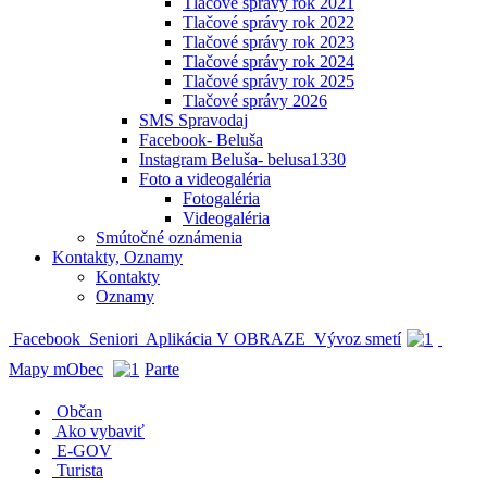
Tlačové správy rok 2021
Tlačové správy rok 2022
Tlačové správy rok 2023
Tlačové správy rok 2024
Tlačové správy rok 2025
Tlačové správy 2026
SMS Spravodaj
Facebook- Beluša
Instagram Beluša- belusa1330
Foto a videogaléria
Fotogaléria
Videogaléria
Smútočné oznámenia
Kontakty, Oznamy
Kontakty
Oznamy
Facebook
Seniori
Aplikácia V OBRAZE
Vývoz smetí
Mapy mObec
Parte
Občan
Ako vybaviť
E-GOV
Turista