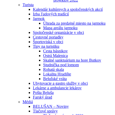
projektov 2022
Turista
Kalendár kultúrnych a spoločenských akcií
Izba ľudových tradícií
Jarmok
Úhrada za predajné miesto na jarmoku
Mapa areálu jarmoku
Spoločenské organizácie v obci
Cestovné poriadky
Športoviská v obci
Tipy na turistiku
Cesta básnikov
Ostrá Malenica
Skalné sanktuárium na hore Butkov
Studnička pod lomom
Rohatá skala
Lokalita Hradište
Belušské vráta
Ubytovacie a gastro služby v obci
Lekárne a ambulancie lekárov
Pošta Beluša
Farský úrad
Médiá
BELUŠAN – Noviny
Tlačové správy