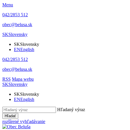
Menu
042/2853 512
obec@belusa.sk
SK
Slovensky
SK
Slovensky
EN
English
042/2853 512
obec@belusa.sk
RSS
Mapa webu
SK
Slovensky
SK
Slovensky
EN
English
Hľadaný výraz
Hľadať
rozšírené vyhľadávanie