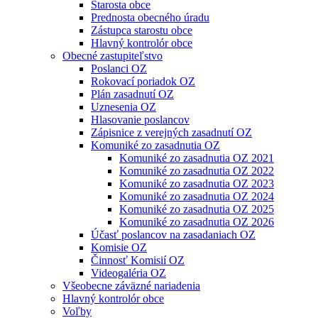
Starosta obce
Prednosta obecného úradu
Zástupca starostu obce
Hlavný kontrolór obce
Obecné zastupiteľstvo
Poslanci OZ
Rokovací poriadok OZ
Plán zasadnutí OZ
Uznesenia OZ
Hlasovanie poslancov
Zápisnice z verejných zasadnutí OZ
Komuniké zo zasadnutia OZ
Komuniké zo zasadnutia OZ 2021
Komuniké zo zasadnutia OZ 2022
Komuniké zo zasadnutia OZ 2023
Komuniké zo zasadnutia OZ 2024
Komuniké zo zasadnutia OZ 2025
Komuniké zo zasadnutia OZ 2026
Účasť poslancov na zasadaniach OZ
Komisie OZ
Činnosť Komisií OZ
Videogaléria OZ
Všeobecne záväzné nariadenia
Hlavný kontrolór obce
Voľby