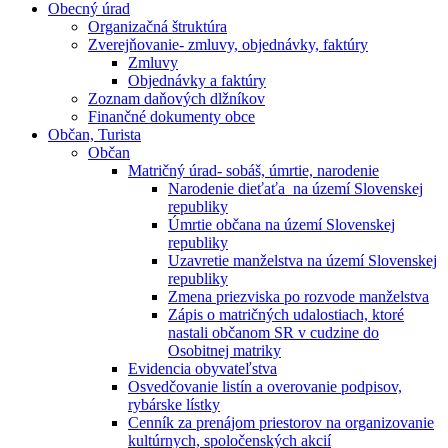
Obecný úrad
Organizačná štruktúra
Zverejňovanie- zmluvy, objednávky, faktúry
Zmluvy
Objednávky a faktúry
Zoznam daňových dlžníkov
Finančné dokumenty obce
Občan, Turista
Občan
Matričný úrad- sobáš, úmrtie, narodenie
Narodenie dieťaťa na území Slovenskej
republiky
Úmrtie občana na území Slovenskej
republiky
Uzavretie manželstva na území Slovenskej
republiky
Zmena priezviska po rozvode manželstva
Zápis o matričných udalostiach, ktoré
nastali občanom SR v cudzine do
Osobitnej matriky
Evidencia obyvateľstva
Osvedčovanie listín a overovanie podpisov,
rybárske lístky
Cenník za prenájom priestorov na organizovanie
kultúrnych, spoločenských akcií