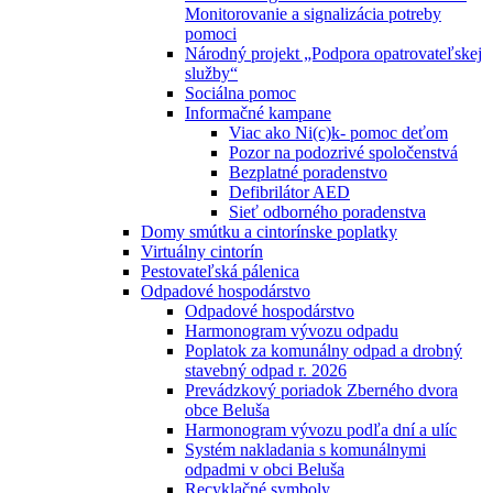
Monitorovanie a signalizácia potreby
pomoci
Národný projekt „Podpora opatrovateľskej
služby“
Sociálna pomoc
Informačné kampane
Viac ako Ni(c)k- pomoc deťom
Pozor na podozrivé spoločenstvá
Bezplatné poradenstvo
Defibrilátor AED
Sieť odborného poradenstva
Domy smútku a cintorínske poplatky
Virtuálny cintorín
Pestovateľská pálenica
Odpadové hospodárstvo
Odpadové hospodárstvo
Harmonogram vývozu odpadu
Poplatok za komunálny odpad a drobný
stavebný odpad r. 2026
Prevádzkový poriadok Zberného dvora
obce Beluša
Harmonogram vývozu podľa dní a ulíc
Systém nakladania s komunálnymi
odpadmi v obci Beluša
Recyklačné symboly