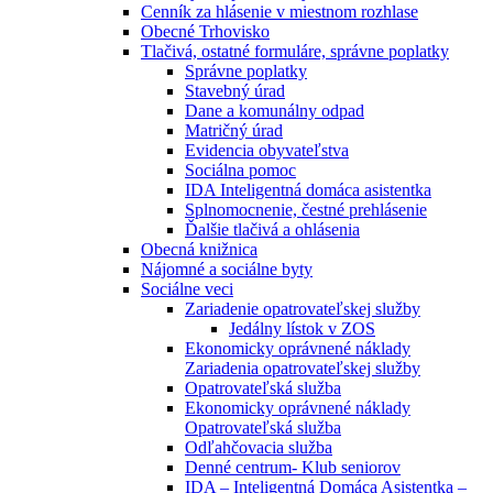
Cenník za hlásenie v miestnom rozhlase
Obecné Trhovisko
Tlačivá, ostatné formuláre, správne poplatky
Správne poplatky
Stavebný úrad
Dane a komunálny odpad
Matričný úrad
Evidencia obyvateľstva
Sociálna pomoc
IDA Inteligentná domáca asistentka
Splnomocnenie, čestné prehlásenie
Ďalšie tlačivá a ohlásenia
Obecná knižnica
Nájomné a sociálne byty
Sociálne veci
Zariadenie opatrovateľskej služby
Jedálny lístok v ZOS
Ekonomicky oprávnené náklady
Zariadenia opatrovateľskej služby
Opatrovateľská služba
Ekonomicky oprávnené náklady
Opatrovateľská služba
Odľahčovacia služba
Denné centrum- Klub seniorov
IDA – Inteligentná Domáca Asistentka –