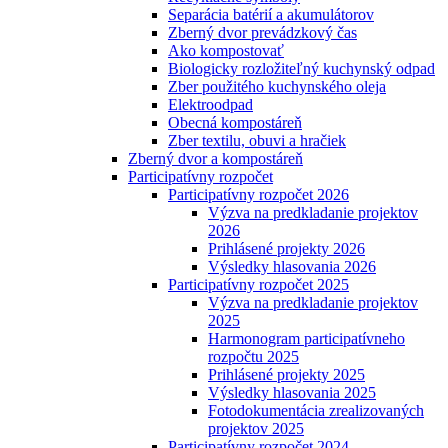
Separácia batérií a akumulátorov
Zberný dvor prevádzkový čas
Ako kompostovať
Biologicky rozložiteľný kuchynský odpad
Zber použitého kuchynského oleja
Elektroodpad
Obecná kompostáreň
Zber textilu, obuvi a hračiek
Zberný dvor a kompostáreň
Participatívny rozpočet
Participatívny rozpočet 2026
Výzva na predkladanie projektov
2026
Prihlásené projekty 2026
Výsledky hlasovania 2026
Participatívny rozpočet 2025
Výzva na predkladanie projektov
2025
Harmonogram participatívneho
rozpočtu 2025
Prihlásené projekty 2025
Výsledky hlasovania 2025
Fotodokumentácia zrealizovaných
projektov 2025
Participatívny rozpočet 2024