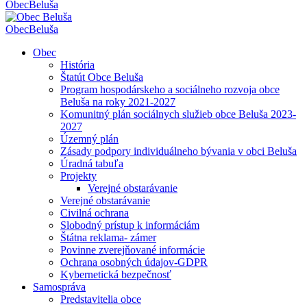
Obec
Beluša
Obec
Beluša
Obec
História
Štatút Obce Beluša
Program hospodárskeho a sociálneho rozvoja obce
Beluša na roky 2021-2027
Komunitný plán sociálnych služieb obce Beluša 2023-
2027
Územný plán
Zásady podpory individuálneho bývania v obci Beluša
Úradná tabuľa
Projekty
Verejné obstarávanie
Verejné obstarávanie
Civilná ochrana
Slobodný prístup k informáciám
Štátna reklama- zámer
Povinne zverejňované informácie
Ochrana osobných údajov-GDPR
Kybernetická bezpečnosť
Samospráva
Predstavitelia obce