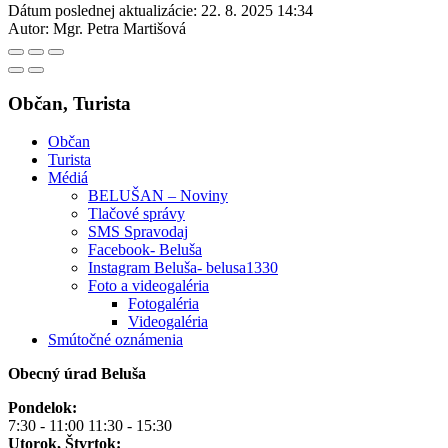
Dátum poslednej aktualizácie:
22. 8. 2025 14:34
Autor:
Mgr. Petra Martišová
Občan, Turista
Občan
Turista
Médiá
BELUŠAN – Noviny
Tlačové správy
SMS Spravodaj
Facebook- Beluša
Instagram Beluša- belusa1330
Foto a videogaléria
Fotogaléria
Videogaléria
Smútočné oznámenia
Obecný úrad Beluša
Pondelok:
7:30 - 11:00 11:30 - 15:30
Utorok, Štvrtok: