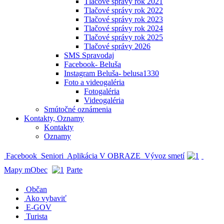
Tlačové správy rok 2021
Tlačové správy rok 2022
Tlačové správy rok 2023
Tlačové správy rok 2024
Tlačové správy rok 2025
Tlačové správy 2026
SMS Spravodaj
Facebook- Beluša
Instagram Beluša- belusa1330
Foto a videogaléria
Fotogaléria
Videogaléria
Smútočné oznámenia
Kontakty, Oznamy
Kontakty
Oznamy
Facebook
Seniori
Aplikácia V OBRAZE
Vývoz smetí
Mapy mObec
Parte
Občan
Ako vybaviť
E-GOV
Turista