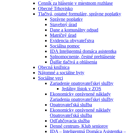
Cenník za hlásenie v miestnom rozhlase
Obecné Trhovisko
Tlačivá, ostatné formuláre, správne poplatky
Správne poplatky
Stavebný úrad
Dane a komunálny odpad
Matričný úrad
Evidencia obyvateľstva
Sociálna pomoc
IDA Inteligentná domáca asistentka
Splnomocnenie, čestné prehlásenie
Ďalšie tlačivá a ohlásenia
Obecná knižnica
Nájomné a sociálne byty
Sociálne veci
Zariadenie opatrovateľskej služby
Jedálny lístok v ZOS
Ekonomicky oprávnené náklady
Zariadenia opatrovateľskej služby
Opatrovateľská služba
Ekonomicky oprávnené náklady
Opatrovateľská služba
Odľahčovacia služba
Denné centrum- Klub seniorov
IDA – Inteligentná Domáca Asistentka –