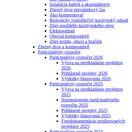
Separácia batérií a akumulátorov
Zberný dvor prevádzkový čas
Ako kompostovať
Biologicky rozložiteľný kuchynský odpad
Zber použitého kuchynského oleja
Elektroodpad
Obecná kompostáreň
Zber textilu, obuvi a hračiek
Zberný dvor a kompostáreň
Participatívny rozpočet
Participatívny rozpočet 2026
Výzva na predkladanie projektov
2026
Prihlásené projekty 2026
Výsledky hlasovania 2026
Participatívny rozpočet 2025
Výzva na predkladanie projektov
2025
Harmonogram participatívneho
rozpočtu 2025
Prihlásené projekty 2025
Výsledky hlasovania 2025
Fotodokumentácia zrealizovaných
projektov 2025
Participatívny rozpočet 2024