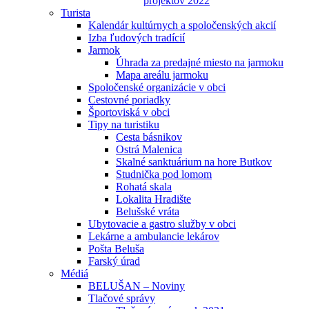
projektov 2022
Turista
Kalendár kultúrnych a spoločenských akcií
Izba ľudových tradícií
Jarmok
Úhrada za predajné miesto na jarmoku
Mapa areálu jarmoku
Spoločenské organizácie v obci
Cestovné poriadky
Športoviská v obci
Tipy na turistiku
Cesta básnikov
Ostrá Malenica
Skalné sanktuárium na hore Butkov
Studnička pod lomom
Rohatá skala
Lokalita Hradište
Belušské vráta
Ubytovacie a gastro služby v obci
Lekárne a ambulancie lekárov
Pošta Beluša
Farský úrad
Médiá
BELUŠAN – Noviny
Tlačové správy