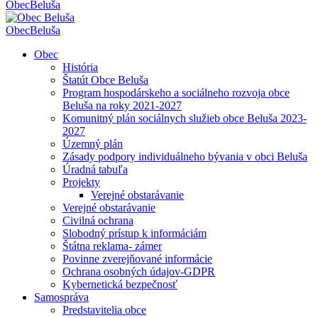
Obec
Beluša
Obec
Beluša
Obec
História
Štatút Obce Beluša
Program hospodárskeho a sociálneho rozvoja obce
Beluša na roky 2021-2027
Komunitný plán sociálnych služieb obce Beluša 2023-
2027
Územný plán
Zásady podpory individuálneho bývania v obci Beluša
Úradná tabuľa
Projekty
Verejné obstarávanie
Verejné obstarávanie
Civilná ochrana
Slobodný prístup k informáciám
Štátna reklama- zámer
Povinne zverejňované informácie
Ochrana osobných údajov-GDPR
Kybernetická bezpečnosť
Samospráva
Predstavitelia obce