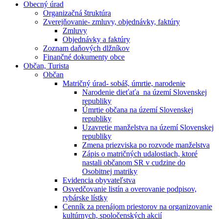
Obecný úrad
Organizačná štruktúra
Zverejňovanie- zmluvy, objednávky, faktúry
Zmluvy
Objednávky a faktúry
Zoznam daňových dlžníkov
Finančné dokumenty obce
Občan, Turista
Občan
Matričný úrad- sobáš, úmrtie, narodenie
Narodenie dieťaťa na území Slovenskej
republiky
Úmrtie občana na území Slovenskej
republiky
Uzavretie manželstva na území Slovenskej
republiky
Zmena priezviska po rozvode manželstva
Zápis o matričných udalostiach, ktoré
nastali občanom SR v cudzine do
Osobitnej matriky
Evidencia obyvateľstva
Osvedčovanie listín a overovanie podpisov,
rybárske lístky
Cenník za prenájom priestorov na organizovanie
kultúrnych, spoločenských akcií