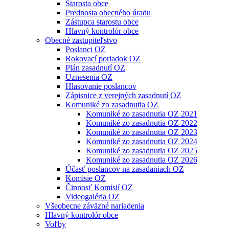
Starosta obce
Prednosta obecného úradu
Zástupca starostu obce
Hlavný kontrolór obce
Obecné zastupiteľstvo
Poslanci OZ
Rokovací poriadok OZ
Plán zasadnutí OZ
Uznesenia OZ
Hlasovanie poslancov
Zápisnice z verejných zasadnutí OZ
Komuniké zo zasadnutia OZ
Komuniké zo zasadnutia OZ 2021
Komuniké zo zasadnutia OZ 2022
Komuniké zo zasadnutia OZ 2023
Komuniké zo zasadnutia OZ 2024
Komuniké zo zasadnutia OZ 2025
Komuniké zo zasadnutia OZ 2026
Účasť poslancov na zasadaniach OZ
Komisie OZ
Činnosť Komisií OZ
Videogaléria OZ
Všeobecne záväzné nariadenia
Hlavný kontrolór obce
Voľby