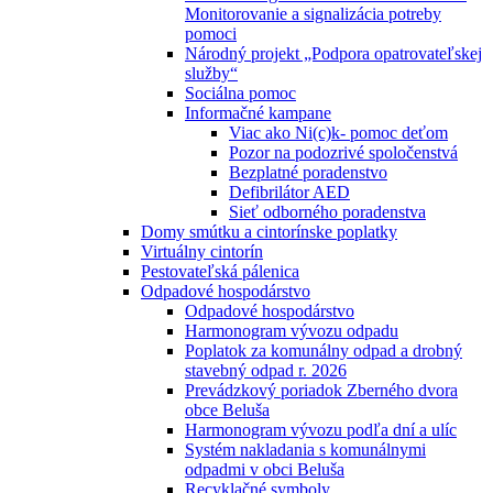
Monitorovanie a signalizácia potreby
pomoci
Národný projekt „Podpora opatrovateľskej
služby“
Sociálna pomoc
Informačné kampane
Viac ako Ni(c)k- pomoc deťom
Pozor na podozrivé spoločenstvá
Bezplatné poradenstvo
Defibrilátor AED
Sieť odborného poradenstva
Domy smútku a cintorínske poplatky
Virtuálny cintorín
Pestovateľská pálenica
Odpadové hospodárstvo
Odpadové hospodárstvo
Harmonogram vývozu odpadu
Poplatok za komunálny odpad a drobný
stavebný odpad r. 2026
Prevádzkový poriadok Zberného dvora
obce Beluša
Harmonogram vývozu podľa dní a ulíc
Systém nakladania s komunálnymi
odpadmi v obci Beluša
Recyklačné symboly