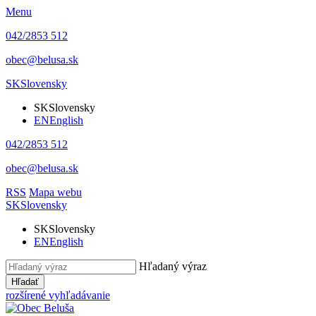
Menu
042/2853 512
obec@belusa.sk
SK
Slovensky
SK
Slovensky
EN
English
042/2853 512
obec@belusa.sk
RSS
Mapa webu
SK
Slovensky
SK
Slovensky
EN
English
Hľadaný výraz
Hľadať
rozšírené vyhľadávanie