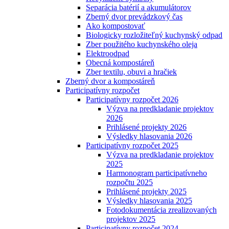
Separácia batérií a akumulátorov
Zberný dvor prevádzkový čas
Ako kompostovať
Biologicky rozložiteľný kuchynský odpad
Zber použitého kuchynského oleja
Elektroodpad
Obecná kompostáreň
Zber textilu, obuvi a hračiek
Zberný dvor a kompostáreň
Participatívny rozpočet
Participatívny rozpočet 2026
Výzva na predkladanie projektov
2026
Prihlásené projekty 2026
Výsledky hlasovania 2026
Participatívny rozpočet 2025
Výzva na predkladanie projektov
2025
Harmonogram participatívneho
rozpočtu 2025
Prihlásené projekty 2025
Výsledky hlasovania 2025
Fotodokumentácia zrealizovaných
projektov 2025
Participatívny rozpočet 2024