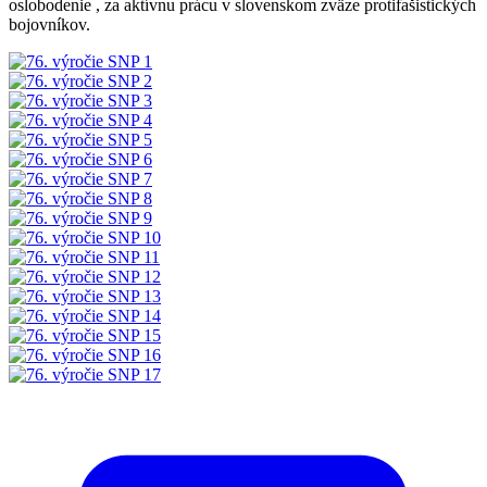
oslobodenie , za aktívnu prácu v slovenskom zväze protifašistických
bojovníkov.