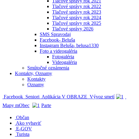
Tlačové správy rok 2021
Tlačové správy rok 2022
Tlačové správy rok 2023
Tlačové správy rok 2024
Tlačové správy rok 2025
Tlačové správy 2026
SMS Spravodaj
Facebook- Beluša
Instagram Beluša- belusa1330
Foto a videogaléria
Fotogaléria
Videogaléria
Smútočné oznámenia
Kontakty, Oznamy
Kontakty
Oznamy
Facebook
Seniori
Aplikácia V OBRAZE
Vývoz smetí
Mapy mObec
Parte
Občan
Ako vybaviť
E-GOV
Turista