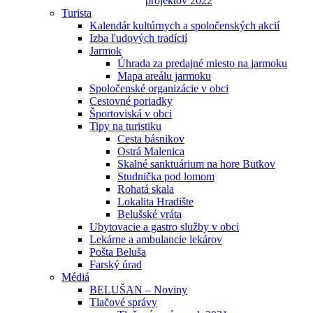
projektov 2022
Turista
Kalendár kultúrnych a spoločenských akcií
Izba ľudových tradícií
Jarmok
Úhrada za predajné miesto na jarmoku
Mapa areálu jarmoku
Spoločenské organizácie v obci
Cestovné poriadky
Športoviská v obci
Tipy na turistiku
Cesta básnikov
Ostrá Malenica
Skalné sanktuárium na hore Butkov
Studnička pod lomom
Rohatá skala
Lokalita Hradište
Belušské vráta
Ubytovacie a gastro služby v obci
Lekárne a ambulancie lekárov
Pošta Beluša
Farský úrad
Médiá
BELUŠAN – Noviny
Tlačové správy