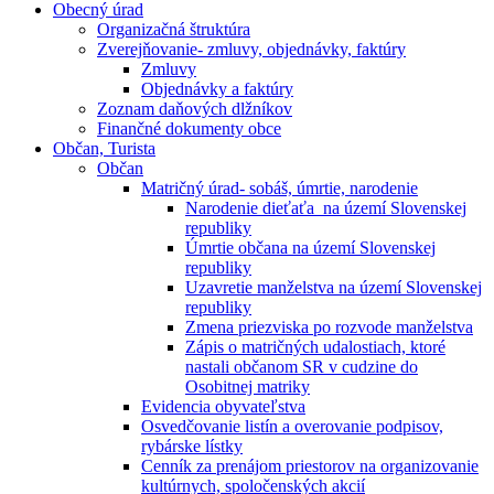
Obecný úrad
Organizačná štruktúra
Zverejňovanie- zmluvy, objednávky, faktúry
Zmluvy
Objednávky a faktúry
Zoznam daňových dlžníkov
Finančné dokumenty obce
Občan, Turista
Občan
Matričný úrad- sobáš, úmrtie, narodenie
Narodenie dieťaťa na území Slovenskej
republiky
Úmrtie občana na území Slovenskej
republiky
Uzavretie manželstva na území Slovenskej
republiky
Zmena priezviska po rozvode manželstva
Zápis o matričných udalostiach, ktoré
nastali občanom SR v cudzine do
Osobitnej matriky
Evidencia obyvateľstva
Osvedčovanie listín a overovanie podpisov,
rybárske lístky
Cenník za prenájom priestorov na organizovanie
kultúrnych, spoločenských akcií