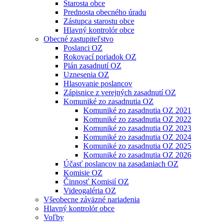
Starosta obce
Prednosta obecného úradu
Zástupca starostu obce
Hlavný kontrolór obce
Obecné zastupiteľstvo
Poslanci OZ
Rokovací poriadok OZ
Plán zasadnutí OZ
Uznesenia OZ
Hlasovanie poslancov
Zápisnice z verejných zasadnutí OZ
Komuniké zo zasadnutia OZ
Komuniké zo zasadnutia OZ 2021
Komuniké zo zasadnutia OZ 2022
Komuniké zo zasadnutia OZ 2023
Komuniké zo zasadnutia OZ 2024
Komuniké zo zasadnutia OZ 2025
Komuniké zo zasadnutia OZ 2026
Účasť poslancov na zasadaniach OZ
Komisie OZ
Činnosť Komisií OZ
Videogaléria OZ
Všeobecne záväzné nariadenia
Hlavný kontrolór obce
Voľby