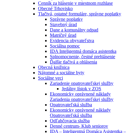
Cenník za hlásenie v miestnom rozhlase
Obecné Trhovisko
Tlačivá, ostatné formuláre, správne poplatky
Správne poplatky
Stavebný úrad
Dane a komunálny odpad
Matričný úrad
Evidencia obyvateľstva
Sociálna pomoc
IDA Inteligentná domáca asistentka
Splnomocnenie, čestné prehlásenie
Ďalšie tlačivá a ohlásenia
Obecná knižnica
Nájomné a sociálne byty
Sociálne veci
Zariadenie opatrovateľskej služby
Jedálny lístok v ZOS
Ekonomicky oprávnené náklady
Zariadenia opatrovateľskej služby
Opatrovateľská služba
Ekonomicky oprávnené náklady
Opatrovateľská služba
Odľahčovacia služba
Denné centrum- Klub seniorov
IDA – Inteligentná Domáca Asistentka –