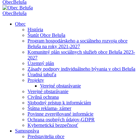
Obec
Beluša
Obec
Beluša
Obec
História
Štatút Obce Beluša
Program hospodárskeho a sociálneho rozvoja obce
Beluša na roky 2021-2027
Komunitný plán sociálnych služieb obce Beluša 2023-
2027
Územný plán
Zásady podpory individuálneho bývania v obci Beluša
Úradná tabuľa
Projekty
Verejné obstarávanie
Verejné obstarávanie
Civilná ochrana
Slobodný prístup k informáciám
Štátna reklama- zámer
Povinne zverejňované informácie
Ochrana osobných údajov-GDPR
Kybernetická bezpečnosť
Samospráva
Predstavitelia obce