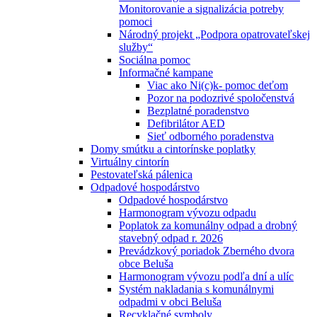
Monitorovanie a signalizácia potreby
pomoci
Národný projekt „Podpora opatrovateľskej
služby“
Sociálna pomoc
Informačné kampane
Viac ako Ni(c)k- pomoc deťom
Pozor na podozrivé spoločenstvá
Bezplatné poradenstvo
Defibrilátor AED
Sieť odborného poradenstva
Domy smútku a cintorínske poplatky
Virtuálny cintorín
Pestovateľská pálenica
Odpadové hospodárstvo
Odpadové hospodárstvo
Harmonogram vývozu odpadu
Poplatok za komunálny odpad a drobný
stavebný odpad r. 2026
Prevádzkový poriadok Zberného dvora
obce Beluša
Harmonogram vývozu podľa dní a ulíc
Systém nakladania s komunálnymi
odpadmi v obci Beluša
Recyklačné symboly