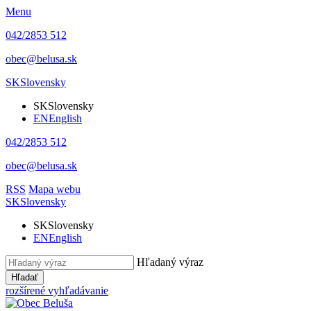
Menu
042/2853 512
obec@belusa.sk
SK
Slovensky
SK
Slovensky
EN
English
042/2853 512
obec@belusa.sk
RSS
Mapa webu
SK
Slovensky
SK
Slovensky
EN
English
Hľadaný výraz
Hľadať
rozšírené vyhľadávanie