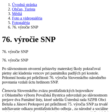
Úvodná stránka
Občan, Turista
Médiá
Foto a videogaléria
Fotogaléria
76. výročie SNP
76. výročie SNP
76. výročie SNP
76. výročie SNP
Po slávnostnom otvorení prístavby materskej školy pokračoval
pietny akt kladenia vencov pri pamätníku padlých pri kostole.
Prítomní hostia pri príležitosti 76. výročia Slovenského národného
povstania vzdali úctu hrdinom SNP.
Členovia Slovenského zväzu protifašistických bojovníkov
z Oblastného výboru Považská Bystrica odovzdali po slávnostnom
prejave dva Pamätné listy, ktoré udelila Ústredná rada SZPB Obci
Beluša a Jánovi Prekopovi pri príležitosti 75. výročia SNP za trvalé
udržiavanie odkazu protifašistického odboja , za národné a sociálne