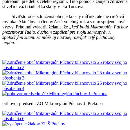
potrebami pre deti z celého regiónu. Túto pomoc a záujem združenia
si veľmi váži riaditeľka školy Viera Turzová.
Štvrťstoročie združenia obcí je krásny míľnik, ale nie cieľová
rovinka. Aktuálnych členov čaká volebný rok a s ním spojené nové
výzvy. Prítomní vyjadrili želanie, že
„keď budú Mikroregión Púchov
prezentovať ľudia, duchom zapálení pre svoju samosprávu,
spoločnými silami sa môže aj naďalej rozvíjať celý púchovský
región.“
príhovor predsedu ZO Mikroregión Púchov J. Prekopa