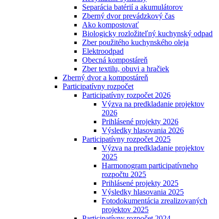
Separácia batérií a akumulátorov
Zberný dvor prevádzkový čas
Ako kompostovať
Biologicky rozložiteľný kuchynský odpad
Zber použitého kuchynského oleja
Elektroodpad
Obecná kompostáreň
Zber textilu, obuvi a hračiek
Zberný dvor a kompostáreň
Participatívny rozpočet
Participatívny rozpočet 2026
Výzva na predkladanie projektov
2026
Prihlásené projekty 2026
Výsledky hlasovania 2026
Participatívny rozpočet 2025
Výzva na predkladanie projektov
2025
Harmonogram participatívneho
rozpočtu 2025
Prihlásené projekty 2025
Výsledky hlasovania 2025
Fotodokumentácia zrealizovaných
projektov 2025
Participatívny rozpočet 2024