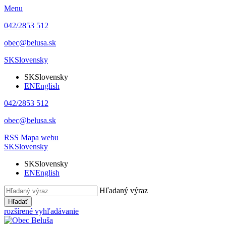
Menu
042/2853 512
obec@belusa.sk
SK
Slovensky
SK
Slovensky
EN
English
042/2853 512
obec@belusa.sk
RSS
Mapa webu
SK
Slovensky
SK
Slovensky
EN
English
Hľadaný výraz
Hľadať
rozšírené vyhľadávanie