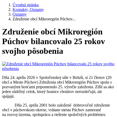
Úvodná stránka
Kontakty, Oznamy
Oznamy
Združenie obcí Mikroregión Púchov...
Združenie obcí Mikroregión
Púchov bilancovalo 25 rokov
svojho pôsobenia
Dňa 24. apríla 2026 v Spoločenskej sále v Beluši, si 21 členov (20
obcí a Mesto Púchov) Združenia obcí Mikroregión Púchov spolu s
pozvanými hosťami pripomenulo 25. výročie založenia. Zišli sa ako
jeden súdržný celok, ktorý hranice chotárov nerozdeľujú, ale
spájajú.
Dňa 25. apríla 2001 bolo založené dobrovoľné združenie
obcí v púchovskom okrese, vrátane mesta Púchov zamerané
na rozvoj územia, spoluprácu a riešenie spoločných problémov.