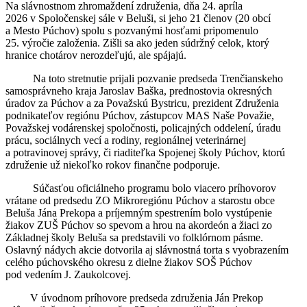
Na slávnostnom zhromaždení združenia, dňa 24. apríla
2026 v Spoločenskej sále v Beluši, si jeho 21 členov (20 obcí
a Mesto Púchov) spolu s pozvanými hosťami pripomenulo
25. výročie založenia. Zišli sa ako jeden súdržný celok, ktorý
hranice chotárov nerozdeľujú, ale spájajú.
Na toto stretnutie prijali pozvanie predseda Trenčianskeho
samosprávneho kraja Jaroslav Baška, prednostovia okresných
úradov za Púchov a za Považskú Bystricu, prezident Združenia
podnikateľov regiónu Púchov, zástupcov MAS Naše Považie,
Považskej vodárenskej spoločnosti, policajných oddelení, úradu
prácu, sociálnych vecí a rodiny, regionálnej veterinárnej
a potravinovej správy, či riaditeľka Spojenej školy Púchov, ktorú
združenie už niekoľko rokov finančne podporuje.
Súčasťou oficiálneho programu bolo viacero príhovorov
vrátane od predsedu ZO Mikroregiónu Púchov a starostu obce
Beluša Jána Prekopa a príjemným spestrením bolo vystúpenie
žiakov ZUŠ Púchov so spevom a hrou na akordeón a žiaci zo
Základnej školy Beluša sa predstavili vo folklórnom pásme.
Oslavný nádych akcie dotvorila aj slávnostná torta s vyobrazením
celého púchovského okresu z dielne žiakov SOŠ Púchov
pod vedením J. Zaukolcovej.
V úvodnom príhovore predseda združenia Ján Prekop