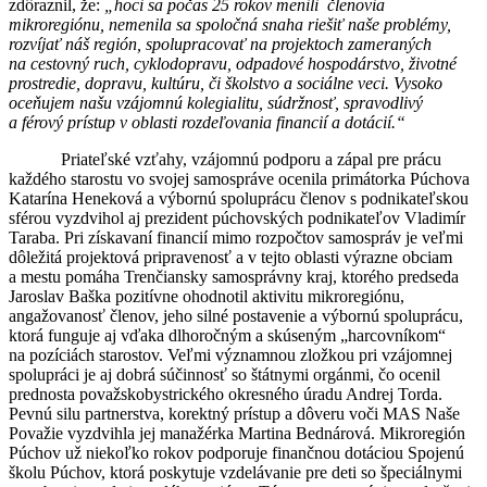
zdôraznil, že:
„hoci sa počas 25 rokov menili členovia
mikroregiónu, nemenila sa spoločná snaha riešiť naše problémy,
rozvíjať náš región, spolupracovať na projektoch zameraných
na cestovný ruch, cyklodopravu, odpadové hospodárstvo, životné
prostredie, dopravu, kultúru, či školstvo a sociálne veci. Vysoko
oceňujem našu vzájomnú kolegialitu, súdržnosť, spravodlivý
a férový prístup v oblasti rozdeľovania financií a dotácií.“
Priateľské vzťahy, vzájomnú podporu a zápal pre prácu
každého starostu vo svojej samospráve ocenila primátorka Púchova
Katarína Heneková a výbornú spoluprácu členov s podnikateľskou
sférou vyzdvihol aj prezident púchovských podnikateľov Vladimír
Taraba. Pri získavaní financií mimo rozpočtov samospráv je veľmi
dôležitá projektová pripravenosť a v tejto oblasti výrazne obciam
a mestu pomáha Trenčiansky samosprávny kraj, ktorého predseda
Jaroslav Baška pozitívne ohodnotil aktivitu mikroregiónu,
angažovanosť členov, jeho silné postavenie a výbornú spoluprácu,
ktorá funguje aj vďaka dlhoročným a skúseným „harcovníkom“
na pozíciách starostov. Veľmi významnou zložkou pri vzájomnej
spolupráci je aj dobrá súčinnosť so štátnymi orgánmi, čo ocenil
prednosta považskobystrického okresného úradu Andrej Torda.
Pevnú silu partnerstva, korektný prístup a dôveru voči MAS Naše
Považie vyzdvihla jej manažérka Martina Bednárová. Mikroregión
Púchov už niekoľko rokov podporuje finančnou dotáciou Spojenú
školu Púchov, ktorá poskytuje vzdelávanie pre deti so špeciálnymi