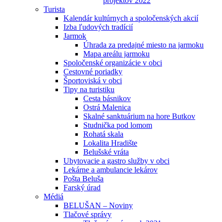
projektov 2022
Turista
Kalendár kultúrnych a spoločenských akcií
Izba ľudových tradícií
Jarmok
Úhrada za predajné miesto na jarmoku
Mapa areálu jarmoku
Spoločenské organizácie v obci
Cestovné poriadky
Športoviská v obci
Tipy na turistiku
Cesta básnikov
Ostrá Malenica
Skalné sanktuárium na hore Butkov
Studnička pod lomom
Rohatá skala
Lokalita Hradište
Belušské vráta
Ubytovacie a gastro služby v obci
Lekárne a ambulancie lekárov
Pošta Beluša
Farský úrad
Médiá
BELUŠAN – Noviny
Tlačové správy