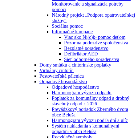
Monitorovanie a signalizácia potreby
pomoci
Národný projekt „Podpora opatrovateľskej
služby“
Sociálna pomoc
Informačné kampane
Viac ako Ni(c)k- pomoc deťom
Pozor na podozrivé spoločenstvá
Bezplatné poradenstvo
Defibrilátor AED
Sieť odborného poradenstva
Domy smútku a cintorínske poplatky
Virtuálny cintorín
Pestovateľská pálenica
Odpadové hospodárstvo
Odpadové hospodárstvo
Harmonogram vývozu odpadu
Poplatok za komunálny odpad a drobný
stavebný odpad r. 2026
Prevádzkový poriadok Zberného dvora
obce Beluša
Harmonogram vývozu podľa dní a ulíc
Systém nakladania s komunálnymi
odpadmi v obci Beluša
Recyklačné symboly