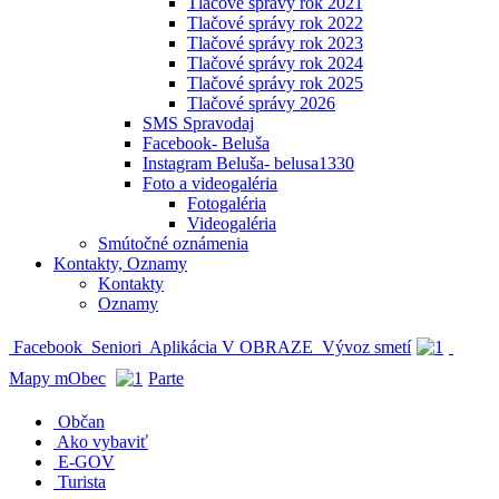
Tlačové správy rok 2021
Tlačové správy rok 2022
Tlačové správy rok 2023
Tlačové správy rok 2024
Tlačové správy rok 2025
Tlačové správy 2026
SMS Spravodaj
Facebook- Beluša
Instagram Beluša- belusa1330
Foto a videogaléria
Fotogaléria
Videogaléria
Smútočné oznámenia
Kontakty, Oznamy
Kontakty
Oznamy
Facebook
Seniori
Aplikácia V OBRAZE
Vývoz smetí
Mapy mObec
Parte
Občan
Ako vybaviť
E-GOV
Turista