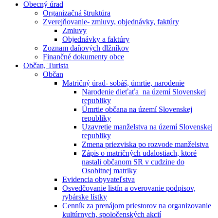
Obecný úrad
Organizačná štruktúra
Zverejňovanie- zmluvy, objednávky, faktúry
Zmluvy
Objednávky a faktúry
Zoznam daňových dlžníkov
Finančné dokumenty obce
Občan, Turista
Občan
Matričný úrad- sobáš, úmrtie, narodenie
Narodenie dieťaťa na území Slovenskej
republiky
Úmrtie občana na území Slovenskej
republiky
Uzavretie manželstva na území Slovenskej
republiky
Zmena priezviska po rozvode manželstva
Zápis o matričných udalostiach, ktoré
nastali občanom SR v cudzine do
Osobitnej matriky
Evidencia obyvateľstva
Osvedčovanie listín a overovanie podpisov,
rybárske lístky
Cenník za prenájom priestorov na organizovanie
kultúrnych, spoločenských akcií