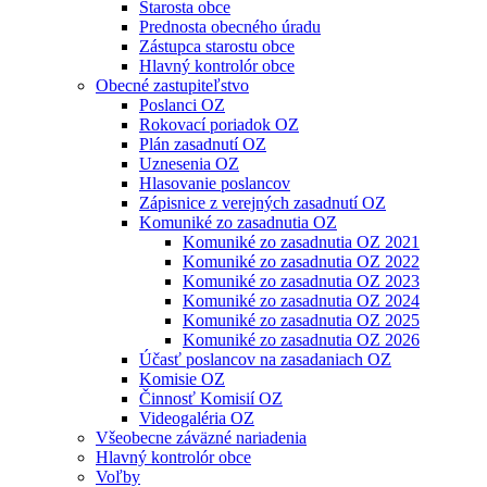
Starosta obce
Prednosta obecného úradu
Zástupca starostu obce
Hlavný kontrolór obce
Obecné zastupiteľstvo
Poslanci OZ
Rokovací poriadok OZ
Plán zasadnutí OZ
Uznesenia OZ
Hlasovanie poslancov
Zápisnice z verejných zasadnutí OZ
Komuniké zo zasadnutia OZ
Komuniké zo zasadnutia OZ 2021
Komuniké zo zasadnutia OZ 2022
Komuniké zo zasadnutia OZ 2023
Komuniké zo zasadnutia OZ 2024
Komuniké zo zasadnutia OZ 2025
Komuniké zo zasadnutia OZ 2026
Účasť poslancov na zasadaniach OZ
Komisie OZ
Činnosť Komisií OZ
Videogaléria OZ
Všeobecne záväzné nariadenia
Hlavný kontrolór obce
Voľby