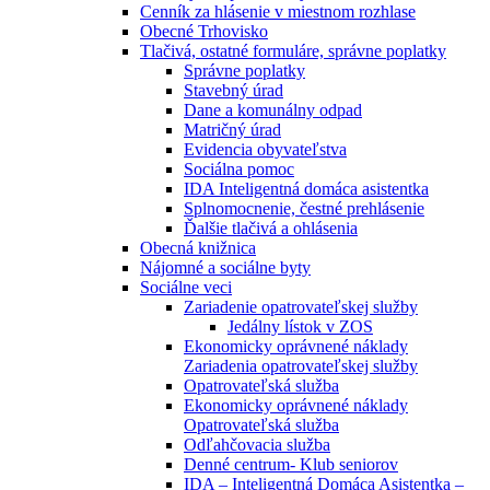
Cenník za hlásenie v miestnom rozhlase
Obecné Trhovisko
Tlačivá, ostatné formuláre, správne poplatky
Správne poplatky
Stavebný úrad
Dane a komunálny odpad
Matričný úrad
Evidencia obyvateľstva
Sociálna pomoc
IDA Inteligentná domáca asistentka
Splnomocnenie, čestné prehlásenie
Ďalšie tlačivá a ohlásenia
Obecná knižnica
Nájomné a sociálne byty
Sociálne veci
Zariadenie opatrovateľskej služby
Jedálny lístok v ZOS
Ekonomicky oprávnené náklady
Zariadenia opatrovateľskej služby
Opatrovateľská služba
Ekonomicky oprávnené náklady
Opatrovateľská služba
Odľahčovacia služba
Denné centrum- Klub seniorov
IDA – Inteligentná Domáca Asistentka –