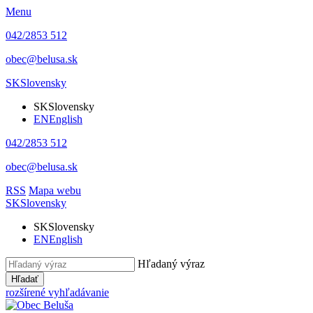
Menu
042/2853 512
obec@belusa.sk
SK
Slovensky
SK
Slovensky
EN
English
042/2853 512
obec@belusa.sk
RSS
Mapa webu
SK
Slovensky
SK
Slovensky
EN
English
Hľadaný výraz
Hľadať
rozšírené vyhľadávanie