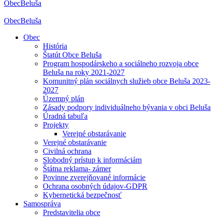
Obec
Beluša
Obec
Beluša
Obec
História
Štatút Obce Beluša
Program hospodárskeho a sociálneho rozvoja obce
Beluša na roky 2021-2027
Komunitný plán sociálnych služieb obce Beluša 2023-
2027
Územný plán
Zásady podpory individuálneho bývania v obci Beluša
Úradná tabuľa
Projekty
Verejné obstarávanie
Verejné obstarávanie
Civilná ochrana
Slobodný prístup k informáciám
Štátna reklama- zámer
Povinne zverejňované informácie
Ochrana osobných údajov-GDPR
Kybernetická bezpečnosť
Samospráva
Predstavitelia obce