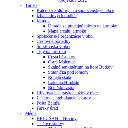
projektov 2022
Turista
Kalendár kultúrnych a spoločenských akcií
Izba ľudových tradícií
Jarmok
Úhrada za predajné miesto na jarmoku
Mapa areálu jarmoku
Spoločenské organizácie v obci
Cestovné poriadky
Športoviská v obci
Tipy na turistiku
Cesta básnikov
Ostrá Malenica
Skalné sanktuárium na hore Butkov
Studnička pod lomom
Rohatá skala
Lokalita Hradište
Belušské vráta
Ubytovacie a gastro služby v obci
Lekárne a ambulancie lekárov
Pošta Beluša
Farský úrad
Médiá
BELUŠAN – Noviny
Tlačové správy