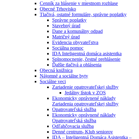
Cenník za hlásenie v miestnom rozhlase
Obecné Trhovisko
Tlačivá, ostatné formuláre, správne poplatky
Správne poplatky
Stavebný úrad
Dane a komunálny odpad
Matričný úrad
Evidencia obyvateľstva
Sociálna pomoc
IDA Inteligentná domáca asistentka
Splnomocnenie, čestné prehlásenie
Ďalšie tlačivá a ohlásenia
Obecná knižnica
Nájomné a sociálne byty
Sociálne veci
Zariadenie opatrovateľskej služby
Jedálny lístok v ZOS
Ekonomicky oprávnené náklady
Zariadenia opatrovateľskej služby
Opatrovateľská služba
Ekonomicky oprávnené náklady
Opatrovateľská služba
Odľahčovacia služba
Denné centrum- Klub seniorov
IDA – Inteligentná Domáca Asistentka –