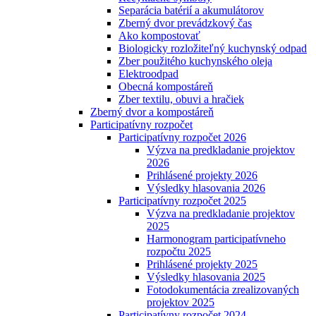
Separácia batérií a akumulátorov
Zberný dvor prevádzkový čas
Ako kompostovať
Biologicky rozložiteľný kuchynský odpad
Zber použitého kuchynského oleja
Elektroodpad
Obecná kompostáreň
Zber textilu, obuvi a hračiek
Zberný dvor a kompostáreň
Participatívny rozpočet
Participatívny rozpočet 2026
Výzva na predkladanie projektov
2026
Prihlásené projekty 2026
Výsledky hlasovania 2026
Participatívny rozpočet 2025
Výzva na predkladanie projektov
2025
Harmonogram participatívneho
rozpočtu 2025
Prihlásené projekty 2025
Výsledky hlasovania 2025
Fotodokumentácia zrealizovaných
projektov 2025
Participatívny rozpočet 2024