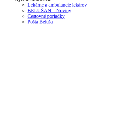
Lekárne a ambulancie lekárov
BELUŠAN – Noviny
Cestovné poriadky
Pošta Beluša