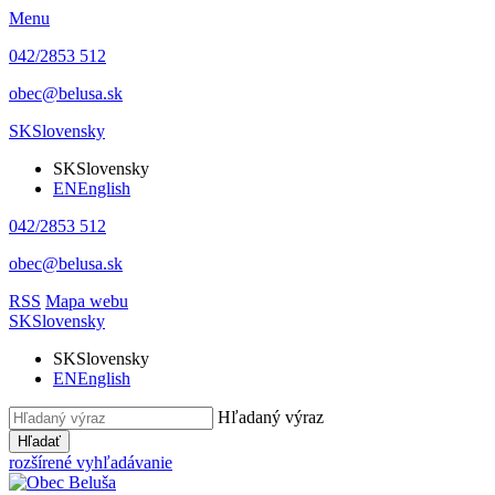
Menu
042/2853 512
obec@belusa.sk
SK
Slovensky
SK
Slovensky
EN
English
042/2853 512
obec@belusa.sk
RSS
Mapa webu
SK
Slovensky
SK
Slovensky
EN
English
Hľadaný výraz
Hľadať
rozšírené vyhľadávanie