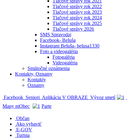
Tlačové správy rok 2021
Tlačové správy rok 2022
Tlačové správy rok 2023
Tlačové správy rok 2024
Tlačové správy rok 2025
Tlačové správy 2026
SMS Spravodaj
Facebook- Beluša
Instagram Beluša- belusa1330
Foto a videogaléria
Fotogaléria
Videogaléria
Smútočné oznámenia
Kontakty, Oznamy
Kontakty
Oznamy
Facebook
Seniori
Aplikácia V OBRAZE
Vývoz smetí
Mapy mObec
Parte
Občan
Ako vybaviť
E-GOV
Turista