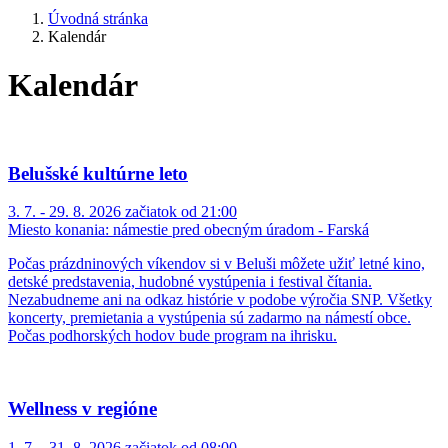
Úvodná stránka
Kalendár
Kalendár
Belušské kultúrne leto
3. 7. - 29. 8. 2026 začiatok od 21:00
Miesto konania:
námestie pred obecným úradom - Farská
Počas prázdninových víkendov si v Beluši môžete užiť letné kino,
detské predstavenia, hudobné vystúpenia i festival čítania.
Nezabudneme ani na odkaz histórie v podobe výročia SNP. Všetky
koncerty, premietania a vystúpenia sú zadarmo na námestí obce.
Počas podhorských hodov bude program na ihrisku.
Wellness v regióne
1. 7. - 31. 8. 2026 začiatok od 08:00