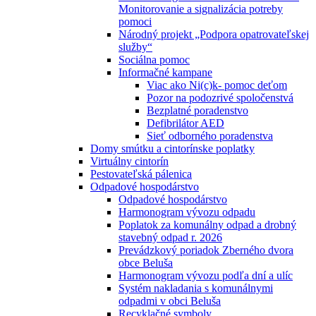
Monitorovanie a signalizácia potreby
pomoci
Národný projekt „Podpora opatrovateľskej
služby“
Sociálna pomoc
Informačné kampane
Viac ako Ni(c)k- pomoc deťom
Pozor na podozrivé spoločenstvá
Bezplatné poradenstvo
Defibrilátor AED
Sieť odborného poradenstva
Domy smútku a cintorínske poplatky
Virtuálny cintorín
Pestovateľská pálenica
Odpadové hospodárstvo
Odpadové hospodárstvo
Harmonogram vývozu odpadu
Poplatok za komunálny odpad a drobný
stavebný odpad r. 2026
Prevádzkový poriadok Zberného dvora
obce Beluša
Harmonogram vývozu podľa dní a ulíc
Systém nakladania s komunálnymi
odpadmi v obci Beluša
Recyklačné symboly