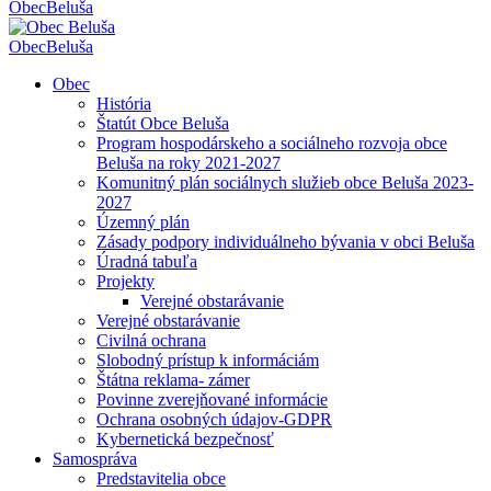
Obec
Beluša
Obec
Beluša
Obec
História
Štatút Obce Beluša
Program hospodárskeho a sociálneho rozvoja obce
Beluša na roky 2021-2027
Komunitný plán sociálnych služieb obce Beluša 2023-
2027
Územný plán
Zásady podpory individuálneho bývania v obci Beluša
Úradná tabuľa
Projekty
Verejné obstarávanie
Verejné obstarávanie
Civilná ochrana
Slobodný prístup k informáciám
Štátna reklama- zámer
Povinne zverejňované informácie
Ochrana osobných údajov-GDPR
Kybernetická bezpečnosť
Samospráva
Predstavitelia obce