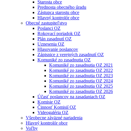
Starosta obce
Prednosta obecného úradu
Zástupca starostu obce
Hlavný kontrolór obce
Obecné zastupiteľstvo
Poslanci OZ
Rokovací poriadok OZ
Plán zasadnutí OZ
Uznesenia OZ
Hlasovanie poslancov
Zápisnice z verejných zasadnutí OZ
Komuniké zo zasadnutia OZ
Komuniké zo zasadnutia OZ 2021
Komuniké zo zasadnutia OZ 2022
Komuniké zo zasadnutia OZ 2023
Komuniké zo zasadnutia OZ 2024
Komuniké zo zasadnutia OZ 2025
Komuniké zo zasadnutia OZ 2026
Účasť poslancov na zasadaniach OZ
Komisie OZ
Činnosť Komisií OZ
Videogaléria OZ
Všeobecne záväzné nariadenia
Hlavný kontrolór obce
Voľby