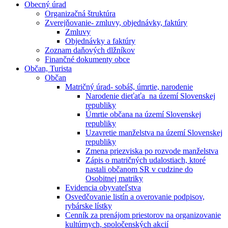
Obecný úrad
Organizačná štruktúra
Zverejňovanie- zmluvy, objednávky, faktúry
Zmluvy
Objednávky a faktúry
Zoznam daňových dlžníkov
Finančné dokumenty obce
Občan, Turista
Občan
Matričný úrad- sobáš, úmrtie, narodenie
Narodenie dieťaťa na území Slovenskej
republiky
Úmrtie občana na území Slovenskej
republiky
Uzavretie manželstva na území Slovenskej
republiky
Zmena priezviska po rozvode manželstva
Zápis o matričných udalostiach, ktoré
nastali občanom SR v cudzine do
Osobitnej matriky
Evidencia obyvateľstva
Osvedčovanie listín a overovanie podpisov,
rybárske lístky
Cenník za prenájom priestorov na organizovanie
kultúrnych, spoločenských akcií