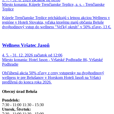
Miesto konania:
Kúpele Trenčianske Teplice, a. s. - Trenčianske
Teplice
Kúpele Trenčianske Teplice prichádzajú s letnou akciou Wellness v
regióne v Hoteli Slovakia, vďaka ktorému majú občania Beluše
dvojhodinový vstup do wellness "Veľký okruh" v 50% zľave- 13 €.
Wellness Vršatec Jasoň
4. 5. - 31. 12. 2026 začiatok od 12:06
Miesto konania:
Hotel Jason - Vršatské Podhradie 86, Vršatské
Podhradie
Obľúbená akcia 50% zľavy z ceny vstupenky na dvojhodinový
wellness je pre Belušanov v Horskom Hoteli Jasoň na Vršatci
predĺžená do konca roka 2026.
Obecný úrad Beluša
Pondelok:
7:30 - 11:00 11:30 - 15:30
Utorok, Štvrtok:
7:30 - 11:00 11:30 - 15:00