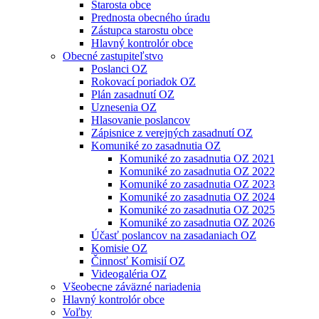
Starosta obce
Prednosta obecného úradu
Zástupca starostu obce
Hlavný kontrolór obce
Obecné zastupiteľstvo
Poslanci OZ
Rokovací poriadok OZ
Plán zasadnutí OZ
Uznesenia OZ
Hlasovanie poslancov
Zápisnice z verejných zasadnutí OZ
Komuniké zo zasadnutia OZ
Komuniké zo zasadnutia OZ 2021
Komuniké zo zasadnutia OZ 2022
Komuniké zo zasadnutia OZ 2023
Komuniké zo zasadnutia OZ 2024
Komuniké zo zasadnutia OZ 2025
Komuniké zo zasadnutia OZ 2026
Účasť poslancov na zasadaniach OZ
Komisie OZ
Činnosť Komisií OZ
Videogaléria OZ
Všeobecne záväzné nariadenia
Hlavný kontrolór obce
Voľby