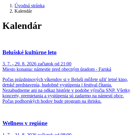
Úvodná stránka
Kalendár
Kalendár
Belušské kultúrne leto
3. 7. - 29. 8. 2026 začiatok od 21:00
Miesto konania:
námestie pred obecným úradom - Farská
Počas prázdninových víkendov si v Beluši môžete užiť letné kino,
detské predstavenia, hudobné vystúpenia i festival čítania.
Nezabudneme ani na odkaz histórie v podobe výročia SNP. Všetky
koncerty, premietania a vystúpenia sú zadarmo na námestí obce.
Počas podhorských hodov bude program na ihrisku.
Wellness v regióne
1. 7. - 31. 8. 2026 začiatok od 08:00