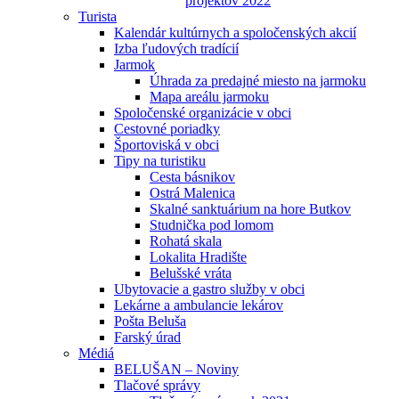
projektov 2022
Turista
Kalendár kultúrnych a spoločenských akcií
Izba ľudových tradícií
Jarmok
Úhrada za predajné miesto na jarmoku
Mapa areálu jarmoku
Spoločenské organizácie v obci
Cestovné poriadky
Športoviská v obci
Tipy na turistiku
Cesta básnikov
Ostrá Malenica
Skalné sanktuárium na hore Butkov
Studnička pod lomom
Rohatá skala
Lokalita Hradište
Belušské vráta
Ubytovacie a gastro služby v obci
Lekárne a ambulancie lekárov
Pošta Beluša
Farský úrad
Médiá
BELUŠAN – Noviny
Tlačové správy