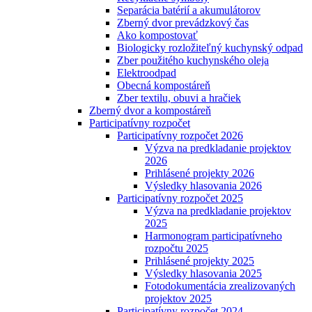
Separácia batérií a akumulátorov
Zberný dvor prevádzkový čas
Ako kompostovať
Biologicky rozložiteľný kuchynský odpad
Zber použitého kuchynského oleja
Elektroodpad
Obecná kompostáreň
Zber textilu, obuvi a hračiek
Zberný dvor a kompostáreň
Participatívny rozpočet
Participatívny rozpočet 2026
Výzva na predkladanie projektov
2026
Prihlásené projekty 2026
Výsledky hlasovania 2026
Participatívny rozpočet 2025
Výzva na predkladanie projektov
2025
Harmonogram participatívneho
rozpočtu 2025
Prihlásené projekty 2025
Výsledky hlasovania 2025
Fotodokumentácia zrealizovaných
projektov 2025
Participatívny rozpočet 2024