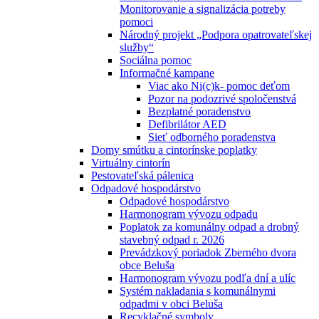
Monitorovanie a signalizácia potreby
pomoci
Národný projekt „Podpora opatrovateľskej
služby“
Sociálna pomoc
Informačné kampane
Viac ako Ni(c)k- pomoc deťom
Pozor na podozrivé spoločenstvá
Bezplatné poradenstvo
Defibrilátor AED
Sieť odborného poradenstva
Domy smútku a cintorínske poplatky
Virtuálny cintorín
Pestovateľská pálenica
Odpadové hospodárstvo
Odpadové hospodárstvo
Harmonogram vývozu odpadu
Poplatok za komunálny odpad a drobný
stavebný odpad r. 2026
Prevádzkový poriadok Zberného dvora
obce Beluša
Harmonogram vývozu podľa dní a ulíc
Systém nakladania s komunálnymi
odpadmi v obci Beluša
Recyklačné symboly