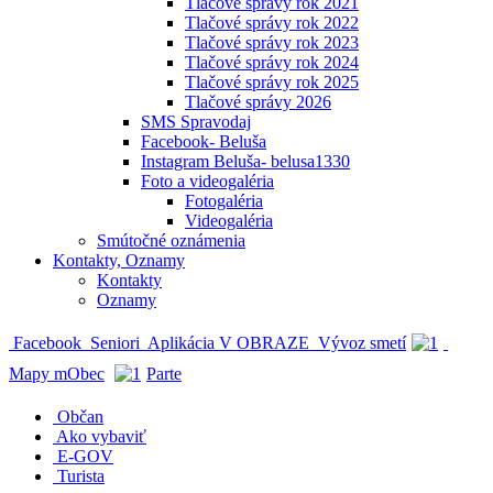
Tlačové správy rok 2021
Tlačové správy rok 2022
Tlačové správy rok 2023
Tlačové správy rok 2024
Tlačové správy rok 2025
Tlačové správy 2026
SMS Spravodaj
Facebook- Beluša
Instagram Beluša- belusa1330
Foto a videogaléria
Fotogaléria
Videogaléria
Smútočné oznámenia
Kontakty, Oznamy
Kontakty
Oznamy
Facebook
Seniori
Aplikácia V OBRAZE
Vývoz smetí
Mapy mObec
Parte
Občan
Ako vybaviť
E-GOV
Turista