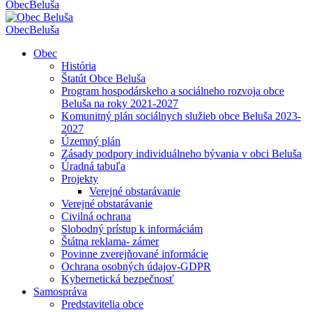
Obec
Beluša
Obec
Beluša
Obec
História
Štatút Obce Beluša
Program hospodárskeho a sociálneho rozvoja obce
Beluša na roky 2021-2027
Komunitný plán sociálnych služieb obce Beluša 2023-
2027
Územný plán
Zásady podpory individuálneho bývania v obci Beluša
Úradná tabuľa
Projekty
Verejné obstarávanie
Verejné obstarávanie
Civilná ochrana
Slobodný prístup k informáciám
Štátna reklama- zámer
Povinne zverejňované informácie
Ochrana osobných údajov-GDPR
Kybernetická bezpečnosť
Samospráva
Predstavitelia obce