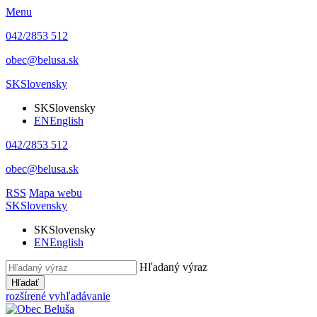
Menu
042/2853 512
obec@belusa.sk
SK
Slovensky
SK
Slovensky
EN
English
042/2853 512
obec@belusa.sk
RSS
Mapa webu
SK
Slovensky
SK
Slovensky
EN
English
Hľadaný výraz
Hľadať
rozšírené vyhľadávanie