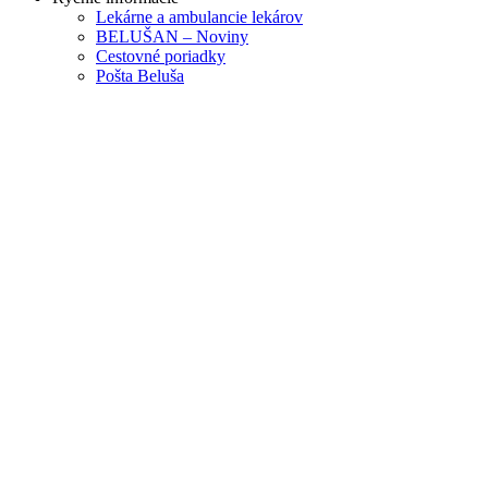
Lekárne a ambulancie lekárov
BELUŠAN – Noviny
Cestovné poriadky
Pošta Beluša