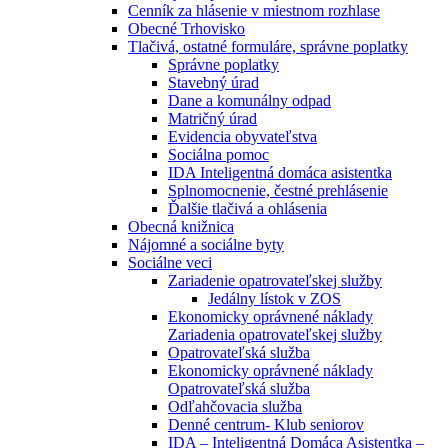
Cenník za hlásenie v miestnom rozhlase
Obecné Trhovisko
Tlačivá, ostatné formuláre, správne poplatky
Správne poplatky
Stavebný úrad
Dane a komunálny odpad
Matričný úrad
Evidencia obyvateľstva
Sociálna pomoc
IDA Inteligentná domáca asistentka
Splnomocnenie, čestné prehlásenie
Ďalšie tlačivá a ohlásenia
Obecná knižnica
Nájomné a sociálne byty
Sociálne veci
Zariadenie opatrovateľskej služby
Jedálny lístok v ZOS
Ekonomicky oprávnené náklady
Zariadenia opatrovateľskej služby
Opatrovateľská služba
Ekonomicky oprávnené náklady
Opatrovateľská služba
Odľahčovacia služba
Denné centrum- Klub seniorov
IDA – Inteligentná Domáca Asistentka –