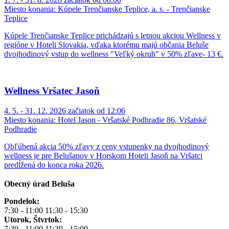
Miesto konania:
Kúpele Trenčianske Teplice, a. s. - Trenčianske
Teplice
Kúpele Trenčianske Teplice prichádzajú s letnou akciou Wellness v
regióne v Hoteli Slovakia, vďaka ktorému majú občania Beluše
dvojhodinový vstup do wellness "Veľký okruh" v 50% zľave- 13 €.
Wellness Vršatec Jasoň
4. 5. - 31. 12. 2026 začiatok od 12:06
Miesto konania:
Hotel Jason - Vršatské Podhradie 86, Vršatské
Podhradie
Obľúbená akcia 50% zľavy z ceny vstupenky na dvojhodinový
wellness je pre Belušanov v Horskom Hoteli Jasoň na Vršatci
predĺžená do konca roka 2026.
Obecný úrad Beluša
Pondelok:
7:30 - 11:00 11:30 - 15:30
Utorok, Štvrtok:
7:30 - 11:00 11:30 - 15:00