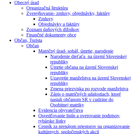
Obecný úrad
Organizačná štruktúra
Zverejňovanie- zmluvy, objednávky, faktúry
Zmluvy
Objednávky a faktúry
Zoznam daňových dlžníkov
Finančné dokumenty obce
Občan, Turista
Občan
Matričný úrad- sobáš, úmrtie, narodenie
Narodenie dieťaťa na území Slovenskej
republiky
Úmrtie občana na území Slovenskej
republiky
Uzavretie manželstva na území Slovenskej
republiky
Zmena priezviska po rozvode manželstva
Zápis o matričných udalostiach, ktoré
nastali občanom SR v cudzine do
Osobitnej matriky
Evidencia obyvateľstva
Osvedčovanie listín a overovanie podpisov,
rybárske lístky
Cenník za prenájom priestorov na organizovanie
kultúrnych, spoločenských akcií