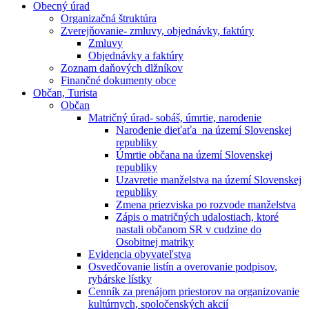
Obecný úrad
Organizačná štruktúra
Zverejňovanie- zmluvy, objednávky, faktúry
Zmluvy
Objednávky a faktúry
Zoznam daňových dlžníkov
Finančné dokumenty obce
Občan, Turista
Občan
Matričný úrad- sobáš, úmrtie, narodenie
Narodenie dieťaťa na území Slovenskej
republiky
Úmrtie občana na území Slovenskej
republiky
Uzavretie manželstva na území Slovenskej
republiky
Zmena priezviska po rozvode manželstva
Zápis o matričných udalostiach, ktoré
nastali občanom SR v cudzine do
Osobitnej matriky
Evidencia obyvateľstva
Osvedčovanie listín a overovanie podpisov,
rybárske lístky
Cenník za prenájom priestorov na organizovanie
kultúrnych, spoločenských akcií