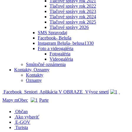
Tlačové správy rok 2021
Tlačové správy rok 2022
Tlačové správy rok 2023
Tlačové správy rok 2024
Tlačové správy rok 2025
Tlačové správy 2026
SMS Spravodaj
Facebook- Beluša
Instagram Beluša- belusa1330
Foto a videogaléria
Fotogaléria
Videogaléria
Smútočné oznámenia
Kontakty, Oznamy
Kontakty
Oznamy
Facebook
Seniori
Aplikácia V OBRAZE
Vývoz smetí
Mapy mObec
Parte
Občan
Ako vybaviť
E-GOV
Turista