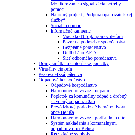
Monitorovanie a signalizácia potreby
pomoci
Národný projekt „Podpora opatrovateľskej
služby“
Sociálna pomoc
Informačné kampane
Viac ako Ni(c)k- pomoc deťom
Pozor na podozrivé spoločenstvá
Bezplatné poradenstvo
Defibrilátor AED
Sieť odborného poradenstva
Domy smútku a cintorínske poplatky
Virtuálny cintorín
Pestovateľská pálenica
Odpadové hospodárstvo
Odpadové hospodárstvo
Harmonogram vývozu odpadu
Poplatok za komunálny odpad a drobný
stavebný odpad r. 2026
Prevádzkový poriadok Zberného dvora
obce Beluša
Harmonogram vývozu podľa dní a ulíc
Systém nakladania s komunálnymi
odpadmi v obci Beluša
Recyklačné symboly