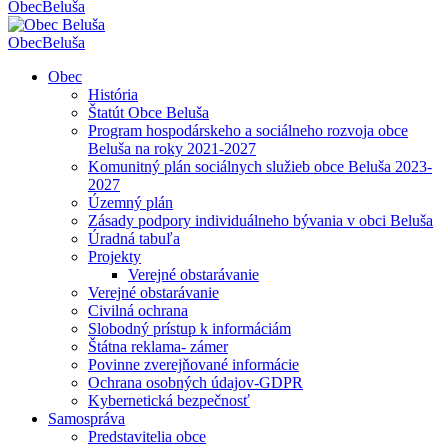
Obec
Beluša
Obec
Beluša
Obec
História
Štatút Obce Beluša
Program hospodárskeho a sociálneho rozvoja obce
Beluša na roky 2021-2027
Komunitný plán sociálnych služieb obce Beluša 2023-
2027
Územný plán
Zásady podpory individuálneho bývania v obci Beluša
Úradná tabuľa
Projekty
Verejné obstarávanie
Verejné obstarávanie
Civilná ochrana
Slobodný prístup k informáciám
Štátna reklama- zámer
Povinne zverejňované informácie
Ochrana osobných údajov-GDPR
Kybernetická bezpečnosť
Samospráva
Predstavitelia obce