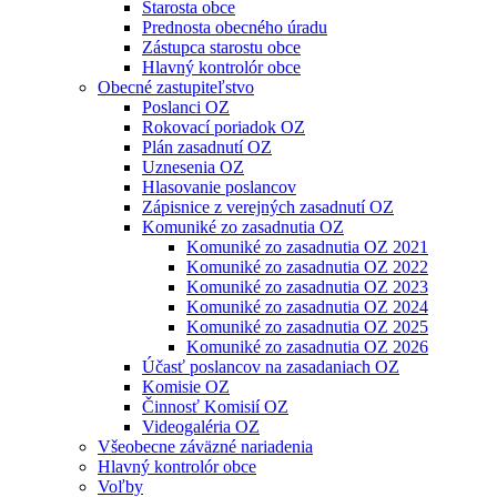
Starosta obce
Prednosta obecného úradu
Zástupca starostu obce
Hlavný kontrolór obce
Obecné zastupiteľstvo
Poslanci OZ
Rokovací poriadok OZ
Plán zasadnutí OZ
Uznesenia OZ
Hlasovanie poslancov
Zápisnice z verejných zasadnutí OZ
Komuniké zo zasadnutia OZ
Komuniké zo zasadnutia OZ 2021
Komuniké zo zasadnutia OZ 2022
Komuniké zo zasadnutia OZ 2023
Komuniké zo zasadnutia OZ 2024
Komuniké zo zasadnutia OZ 2025
Komuniké zo zasadnutia OZ 2026
Účasť poslancov na zasadaniach OZ
Komisie OZ
Činnosť Komisií OZ
Videogaléria OZ
Všeobecne záväzné nariadenia
Hlavný kontrolór obce
Voľby