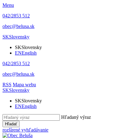
Menu
042/2853 512
obec@belusa.sk
SK
Slovensky
SK
Slovensky
EN
English
042/2853 512
obec@belusa.sk
RSS
Mapa webu
SK
Slovensky
SK
Slovensky
EN
English
Hľadaný výraz
Hľadať
rozšírené vyhľadávanie