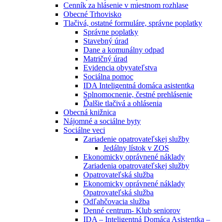
Cenník za hlásenie v miestnom rozhlase
Obecné Trhovisko
Tlačivá, ostatné formuláre, správne poplatky
Správne poplatky
Stavebný úrad
Dane a komunálny odpad
Matričný úrad
Evidencia obyvateľstva
Sociálna pomoc
IDA Inteligentná domáca asistentka
Splnomocnenie, čestné prehlásenie
Ďalšie tlačivá a ohlásenia
Obecná knižnica
Nájomné a sociálne byty
Sociálne veci
Zariadenie opatrovateľskej služby
Jedálny lístok v ZOS
Ekonomicky oprávnené náklady
Zariadenia opatrovateľskej služby
Opatrovateľská služba
Ekonomicky oprávnené náklady
Opatrovateľská služba
Odľahčovacia služba
Denné centrum- Klub seniorov
IDA – Inteligentná Domáca Asistentka –