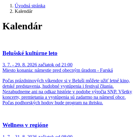
Úvodná stránka
Kalendár
Kalendár
Belušské kultúrne leto
3. 7. - 29. 8. 2026 začiatok od 21:00
Miesto konania:
námestie pred obecným úradom - Farská
Počas prázdninových víkendov si v Beluši môžete užiť letné kino,
detské predstavenia, hudobné vystúpenia i festival čítania.
Nezabudneme ani na odkaz histórie v podobe výročia SNP. Všetky
koncerty, premietania a vystúpenia sú zadarmo na námestí obce.
Počas podhorských hodov bude program na ihrisku.
Wellness v regióne
1. 7. - 31. 8. 2026 začiatok od 08:00