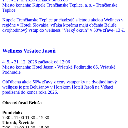
Miesto konania:
Kúpele Trenčianske Teplice, a. s. - Trenčianske
Teplice
Kúpele Trenčianske Teplice prichádzajú s letnou akciou Wellness v
regióne v Hoteli Slovakia, vďaka ktorému majú občania Beluše
dvojhodinový vstup do wellness "Veľký okruh" v 50% zľave- 13 €.
Wellness Vršatec Jasoň
4. 5. - 31. 12. 2026 začiatok od 12:06
Miesto konania:
Hotel Jason - Vršatské Podhradie 86, Vršatské
Podhradie
Obľúbená akcia 50% zľavy z ceny vstupenky na dvojhodinový
wellness je pre Belušanov v Horskom Hoteli Jasoň na Vršatci
predĺžená do konca roka 2026.
Obecný úrad Beluša
Pondelok:
7:30 - 11:00 11:30 - 15:30
Utorok, Štvrtok:
7:30 - 11:00 11:30 - 15:00