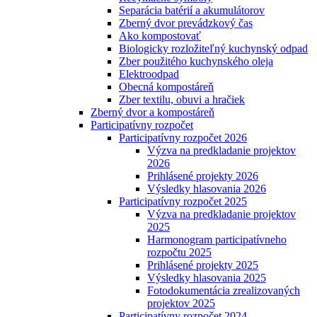
Separácia batérií a akumulátorov
Zberný dvor prevádzkový čas
Ako kompostovať
Biologicky rozložiteľný kuchynský odpad
Zber použitého kuchynského oleja
Elektroodpad
Obecná kompostáreň
Zber textilu, obuvi a hračiek
Zberný dvor a kompostáreň
Participatívny rozpočet
Participatívny rozpočet 2026
Výzva na predkladanie projektov
2026
Prihlásené projekty 2026
Výsledky hlasovania 2026
Participatívny rozpočet 2025
Výzva na predkladanie projektov
2025
Harmonogram participatívneho
rozpočtu 2025
Prihlásené projekty 2025
Výsledky hlasovania 2025
Fotodokumentácia zrealizovaných
projektov 2025
Participatívny rozpočet 2024