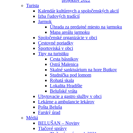
projektov 2022
Turista
Kalendár kultúrnych a spoločenských akcií
Izba ľudových tradícií
Jarmok
Úhrada za predajné miesto na jarmoku
Mapa areálu jarmoku
Spoločenské organizácie v obci
Cestovné poriadky
Športoviská v obci
Tipy na turistiku
Cesta básnikov
Ostrá Malenica
Skalné sanktuárium na hore Butkov
Studnička pod lomom
Rohatá skala
Lokalita Hradište
Belušské vráta
Ubytovacie a gastro služby v obci
Lekárne a ambulancie lekárov
Pošta Beluša
Farský úrad
Médiá
BELUŠAN – Noviny
Tlačové správy