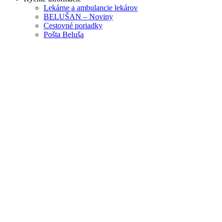
Lekárne a ambulancie lekárov
BELUŠAN – Noviny
Cestovné poriadky
Pošta Beluša