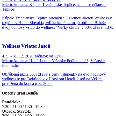
Miesto konania:
Kúpele Trenčianske Teplice, a. s. - Trenčianske
Teplice
Kúpele Trenčianske Teplice prichádzajú s letnou akciou Wellness v
regióne v Hoteli Slovakia, vďaka ktorému majú občania Beluše
dvojhodinový vstup do wellness "Veľký okruh" v 50% zľave- 13 €.
Wellness Vršatec Jasoň
4. 5. - 31. 12. 2026 začiatok od 12:06
Miesto konania:
Hotel Jason - Vršatské Podhradie 86, Vršatské
Podhradie
Obľúbená akcia 50% zľavy z ceny vstupenky na dvojhodinový
wellness je pre Belušanov v Horskom Hoteli Jasoň na Vršatci
predĺžená do konca roka 2026.
Obecný úrad Beluša
Pondelok:
7:30 - 11:00 11:30 - 15:30
Utorok, Štvrtok:
7:30 - 11:00 11:30 - 15:00