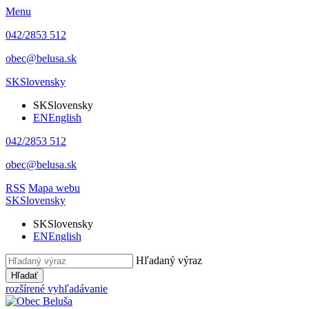
Menu
042/2853 512
obec@belusa.sk
SK
Slovensky
SK
Slovensky
EN
English
042/2853 512
obec@belusa.sk
RSS
Mapa webu
SK
Slovensky
SK
Slovensky
EN
English
Hľadaný výraz
Hľadať
rozšírené vyhľadávanie