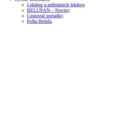
Lekárne a ambulancie lekárov
BELUŠAN – Noviny
Cestovné poriadky
Pošta Beluša