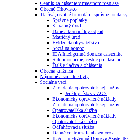
Cenník za hlásenie v miestnom rozhlase
Obecné Trhovisko
Tlačivá, ostatné formuláre, správne poplatky
Správne poplatky
Stavebný úrad
Dane a komunálny odpad
Matričný úrad
Evidencia obyvateľstva
Sociálna pomoc
IDA Inteligentná domáca asistentka
Splnomocnenie, čestné prehlásenie
Ďalšie tlačivá a ohlásenia
Obecná knižnica
Nájomné a sociálne byty
Sociálne veci
Zariadenie opatrovateľskej služby
Jedálny lístok v ZOS
Ekonomicky oprávnené náklady
Zariadenia opatrovateľskej služby
Opatrovateľská služba
Ekonomicky oprávnené náklady
Opatrovateľská služba
Odľahčovacia služba
Denné centrum- Klub seniorov
IDA – Inteligentná Domáca Asistentka –