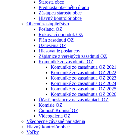
Starosta obce
Prednosta obecného úradu
Zástupca starostu obce
Hlavný kontrolór obce
Obecné zastupiteľstvo
Poslanci OZ
Rokovací poriadok OZ
Plán zasadnutí OZ
Uznesenia OZ
Hlasovanie poslancov
Zápisnice z verejných zasadnutí OZ
Komuniké zo zasadnutia OZ
Komuniké zo zasadnutia OZ 2021
Komuniké zo zasadnutia OZ 2022
Komuniké zo zasadnutia OZ 2023
Komuniké zo zasadnutia OZ 2024
Komuniké zo zasadnutia OZ 2025
Komuniké zo zasadnutia OZ 2026
Účasť poslancov na zasadaniach OZ
Komisie OZ
Činnosť Komisií OZ
Videogaléria OZ
Všeobecne záväzné nariadenia
Hlavný kontrolór obce
Voľby