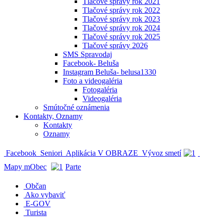
Tlačové správy rok 2021
Tlačové správy rok 2022
Tlačové správy rok 2023
Tlačové správy rok 2024
Tlačové správy rok 2025
Tlačové správy 2026
SMS Spravodaj
Facebook- Beluša
Instagram Beluša- belusa1330
Foto a videogaléria
Fotogaléria
Videogaléria
Smútočné oznámenia
Kontakty, Oznamy
Kontakty
Oznamy
Facebook
Seniori
Aplikácia V OBRAZE
Vývoz smetí
Mapy mObec
Parte
Občan
Ako vybaviť
E-GOV
Turista