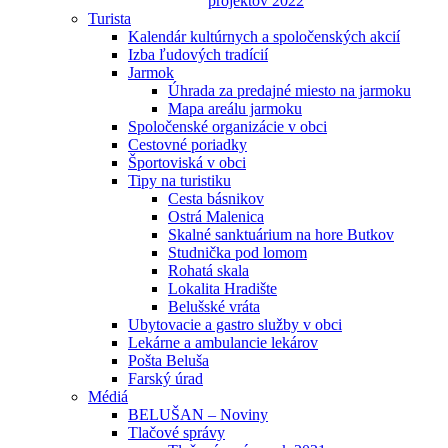
projektov 2022
Turista
Kalendár kultúrnych a spoločenských akcií
Izba ľudových tradícií
Jarmok
Úhrada za predajné miesto na jarmoku
Mapa areálu jarmoku
Spoločenské organizácie v obci
Cestovné poriadky
Športoviská v obci
Tipy na turistiku
Cesta básnikov
Ostrá Malenica
Skalné sanktuárium na hore Butkov
Studnička pod lomom
Rohatá skala
Lokalita Hradište
Belušské vráta
Ubytovacie a gastro služby v obci
Lekárne a ambulancie lekárov
Pošta Beluša
Farský úrad
Médiá
BELUŠAN – Noviny
Tlačové správy