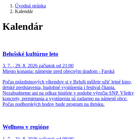
Úvodná stránka
Kalendár
Kalendár
Belušské kultúrne leto
3. 7. - 29. 8. 2026 začiatok od 21:00
Miesto konania:
námestie pred obecným úradom - Farská
Počas prázdninových víkendov si v Beluši môžete užiť letné kino,
detské predstavenia, hudobné vystúpenia i festival čítania.
Nezabudneme ani na odkaz histórie v podobe výročia SNP. Všetky
koncerty, premietania a vystúpenia sú zadarmo na námestí obce.
Počas podhorských hodov bude program na ihrisku.
Wellness v regióne
1. 7. - 31. 8. 2026 začiatok od 08:00