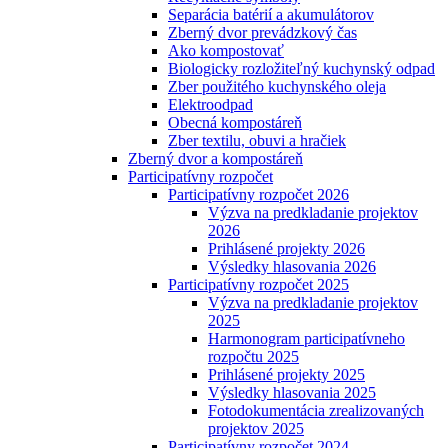
Separácia batérií a akumulátorov
Zberný dvor prevádzkový čas
Ako kompostovať
Biologicky rozložiteľný kuchynský odpad
Zber použitého kuchynského oleja
Elektroodpad
Obecná kompostáreň
Zber textilu, obuvi a hračiek
Zberný dvor a kompostáreň
Participatívny rozpočet
Participatívny rozpočet 2026
Výzva na predkladanie projektov
2026
Prihlásené projekty 2026
Výsledky hlasovania 2026
Participatívny rozpočet 2025
Výzva na predkladanie projektov
2025
Harmonogram participatívneho
rozpočtu 2025
Prihlásené projekty 2025
Výsledky hlasovania 2025
Fotodokumentácia zrealizovaných
projektov 2025
Participatívny rozpočet 2024