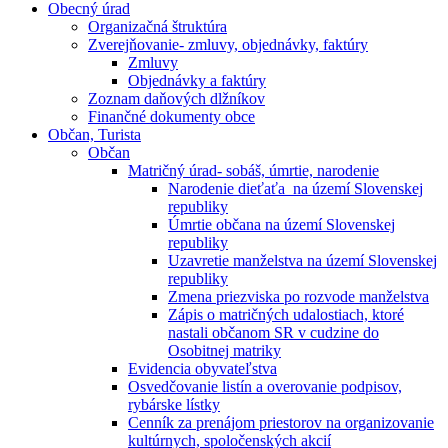
Obecný úrad
Organizačná štruktúra
Zverejňovanie- zmluvy, objednávky, faktúry
Zmluvy
Objednávky a faktúry
Zoznam daňových dlžníkov
Finančné dokumenty obce
Občan, Turista
Občan
Matričný úrad- sobáš, úmrtie, narodenie
Narodenie dieťaťa na území Slovenskej
republiky
Úmrtie občana na území Slovenskej
republiky
Uzavretie manželstva na území Slovenskej
republiky
Zmena priezviska po rozvode manželstva
Zápis o matričných udalostiach, ktoré
nastali občanom SR v cudzine do
Osobitnej matriky
Evidencia obyvateľstva
Osvedčovanie listín a overovanie podpisov,
rybárske lístky
Cenník za prenájom priestorov na organizovanie
kultúrnych, spoločenských akcií