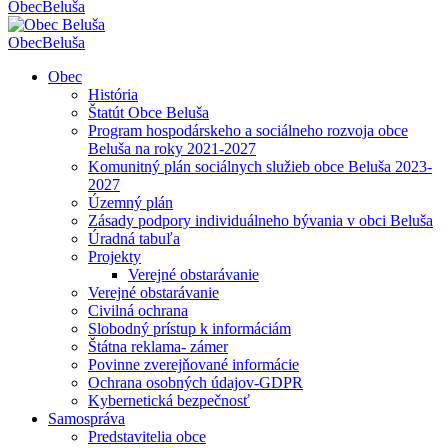
Obec
Beluša
Obec
Beluša
Obec
História
Štatút Obce Beluša
Program hospodárskeho a sociálneho rozvoja obce
Beluša na roky 2021-2027
Komunitný plán sociálnych služieb obce Beluša 2023-
2027
Územný plán
Zásady podpory individuálneho bývania v obci Beluša
Úradná tabuľa
Projekty
Verejné obstarávanie
Verejné obstarávanie
Civilná ochrana
Slobodný prístup k informáciám
Štátna reklama- zámer
Povinne zverejňované informácie
Ochrana osobných údajov-GDPR
Kybernetická bezpečnosť
Samospráva
Predstavitelia obce