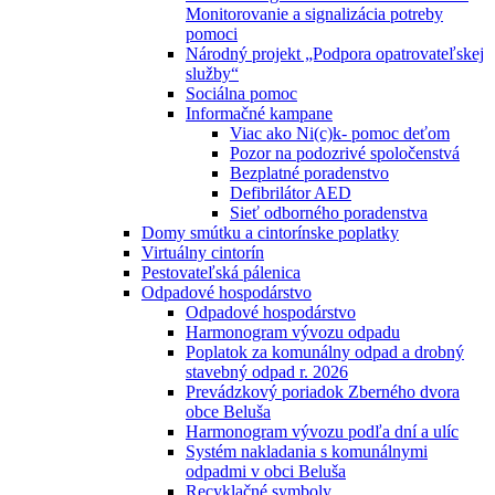
Monitorovanie a signalizácia potreby
pomoci
Národný projekt „Podpora opatrovateľskej
služby“
Sociálna pomoc
Informačné kampane
Viac ako Ni(c)k- pomoc deťom
Pozor na podozrivé spoločenstvá
Bezplatné poradenstvo
Defibrilátor AED
Sieť odborného poradenstva
Domy smútku a cintorínske poplatky
Virtuálny cintorín
Pestovateľská pálenica
Odpadové hospodárstvo
Odpadové hospodárstvo
Harmonogram vývozu odpadu
Poplatok za komunálny odpad a drobný
stavebný odpad r. 2026
Prevádzkový poriadok Zberného dvora
obce Beluša
Harmonogram vývozu podľa dní a ulíc
Systém nakladania s komunálnymi
odpadmi v obci Beluša
Recyklačné symboly