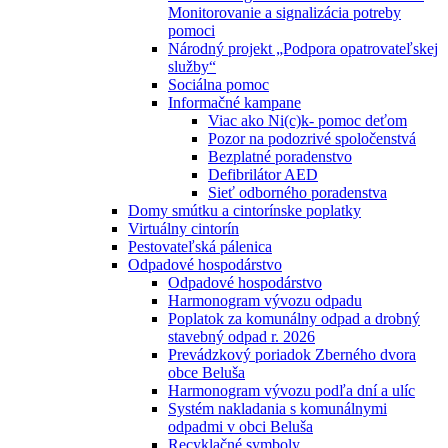
Monitorovanie a signalizácia potreby
pomoci
Národný projekt „Podpora opatrovateľskej
služby“
Sociálna pomoc
Informačné kampane
Viac ako Ni(c)k- pomoc deťom
Pozor na podozrivé spoločenstvá
Bezplatné poradenstvo
Defibrilátor AED
Sieť odborného poradenstva
Domy smútku a cintorínske poplatky
Virtuálny cintorín
Pestovateľská pálenica
Odpadové hospodárstvo
Odpadové hospodárstvo
Harmonogram vývozu odpadu
Poplatok za komunálny odpad a drobný
stavebný odpad r. 2026
Prevádzkový poriadok Zberného dvora
obce Beluša
Harmonogram vývozu podľa dní a ulíc
Systém nakladania s komunálnymi
odpadmi v obci Beluša
Recyklačné symboly