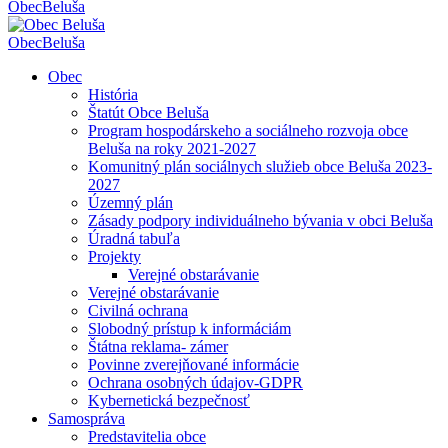
Obec
Beluša
Obec
Beluša
Obec
História
Štatút Obce Beluša
Program hospodárskeho a sociálneho rozvoja obce
Beluša na roky 2021-2027
Komunitný plán sociálnych služieb obce Beluša 2023-
2027
Územný plán
Zásady podpory individuálneho bývania v obci Beluša
Úradná tabuľa
Projekty
Verejné obstarávanie
Verejné obstarávanie
Civilná ochrana
Slobodný prístup k informáciám
Štátna reklama- zámer
Povinne zverejňované informácie
Ochrana osobných údajov-GDPR
Kybernetická bezpečnosť
Samospráva
Predstavitelia obce