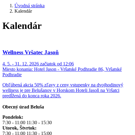
Úvodná stránka
Kalendár
Kalendár
Wellness Vršatec Jasoň
4. 5. - 31. 12. 2026 začiatok od 12:06
Miesto konania:
Hotel Jason - Vršatské Podhradie 86, Vršatské
Podhradie
Obľúbená akcia 50% zľavy z ceny vstupenky na dvojhodinový
wellness je pre Belušanov v Horskom Hoteli Jasoň na Vršatci
predĺžená do konca roka 2026.
Obecný úrad Beluša
Pondelok:
7:30 - 11:00 11:30 - 15:30
Utorok, Štvrtok:
7:30 - 11:00 11:30 - 15:00