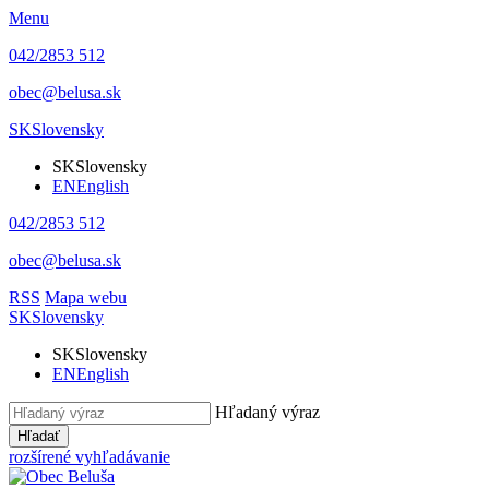
Menu
042/2853 512
obec@belusa.sk
SK
Slovensky
SK
Slovensky
EN
English
042/2853 512
obec@belusa.sk
RSS
Mapa webu
SK
Slovensky
SK
Slovensky
EN
English
Hľadaný výraz
Hľadať
rozšírené vyhľadávanie