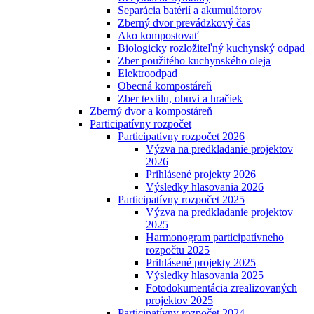
Separácia batérií a akumulátorov
Zberný dvor prevádzkový čas
Ako kompostovať
Biologicky rozložiteľný kuchynský odpad
Zber použitého kuchynského oleja
Elektroodpad
Obecná kompostáreň
Zber textilu, obuvi a hračiek
Zberný dvor a kompostáreň
Participatívny rozpočet
Participatívny rozpočet 2026
Výzva na predkladanie projektov
2026
Prihlásené projekty 2026
Výsledky hlasovania 2026
Participatívny rozpočet 2025
Výzva na predkladanie projektov
2025
Harmonogram participatívneho
rozpočtu 2025
Prihlásené projekty 2025
Výsledky hlasovania 2025
Fotodokumentácia zrealizovaných
projektov 2025
Participatívny rozpočet 2024