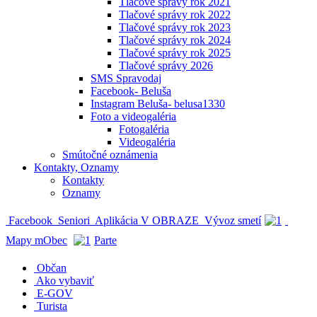
Tlačové správy rok 2021
Tlačové správy rok 2022
Tlačové správy rok 2023
Tlačové správy rok 2024
Tlačové správy rok 2025
Tlačové správy 2026
SMS Spravodaj
Facebook- Beluša
Instagram Beluša- belusa1330
Foto a videogaléria
Fotogaléria
Videogaléria
Smútočné oznámenia
Kontakty, Oznamy
Kontakty
Oznamy
Facebook
Seniori
Aplikácia V OBRAZE
Vývoz smetí
Mapy mObec
Parte
Občan
Ako vybaviť
E-GOV
Turista