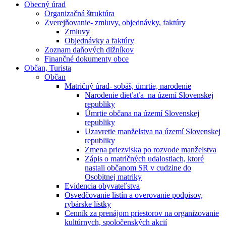
Obecný úrad
Organizačná štruktúra
Zverejňovanie- zmluvy, objednávky, faktúry
Zmluvy
Objednávky a faktúry
Zoznam daňových dlžníkov
Finančné dokumenty obce
Občan, Turista
Občan
Matričný úrad- sobáš, úmrtie, narodenie
Narodenie dieťaťa na území Slovenskej
republiky
Úmrtie občana na území Slovenskej
republiky
Uzavretie manželstva na území Slovenskej
republiky
Zmena priezviska po rozvode manželstva
Zápis o matričných udalostiach, ktoré
nastali občanom SR v cudzine do
Osobitnej matriky
Evidencia obyvateľstva
Osvedčovanie listín a overovanie podpisov,
rybárske lístky
Cenník za prenájom priestorov na organizovanie
kultúrnych, spoločenských akcií