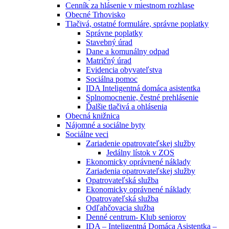
Cenník za hlásenie v miestnom rozhlase
Obecné Trhovisko
Tlačivá, ostatné formuláre, správne poplatky
Správne poplatky
Stavebný úrad
Dane a komunálny odpad
Matričný úrad
Evidencia obyvateľstva
Sociálna pomoc
IDA Inteligentná domáca asistentka
Splnomocnenie, čestné prehlásenie
Ďalšie tlačivá a ohlásenia
Obecná knižnica
Nájomné a sociálne byty
Sociálne veci
Zariadenie opatrovateľskej služby
Jedálny lístok v ZOS
Ekonomicky oprávnené náklady
Zariadenia opatrovateľskej služby
Opatrovateľská služba
Ekonomicky oprávnené náklady
Opatrovateľská služba
Odľahčovacia služba
Denné centrum- Klub seniorov
IDA – Inteligentná Domáca Asistentka –