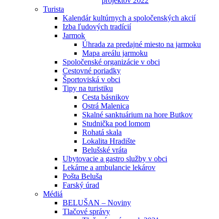
projektov 2022
Turista
Kalendár kultúrnych a spoločenských akcií
Izba ľudových tradícií
Jarmok
Úhrada za predajné miesto na jarmoku
Mapa areálu jarmoku
Spoločenské organizácie v obci
Cestovné poriadky
Športoviská v obci
Tipy na turistiku
Cesta básnikov
Ostrá Malenica
Skalné sanktuárium na hore Butkov
Studnička pod lomom
Rohatá skala
Lokalita Hradište
Belušské vráta
Ubytovacie a gastro služby v obci
Lekárne a ambulancie lekárov
Pošta Beluša
Farský úrad
Médiá
BELUŠAN – Noviny
Tlačové správy