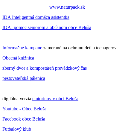
www.naturpack.sk
IDA Inteligentná domáca asistentka
IDA- pomoc seniorom a občanom obce Beluša
Informačné kampane
zamerané na ochranu detí a teenagerov
Obecná knižnica
zberný dvor a kompostáreň prevádzkový čas
pestovateľská pálenica
digitálna verzia
cintorinov v obci Beluša
Youtube - Obec Beluša
Facebook obce Beluša
Futbalový klub