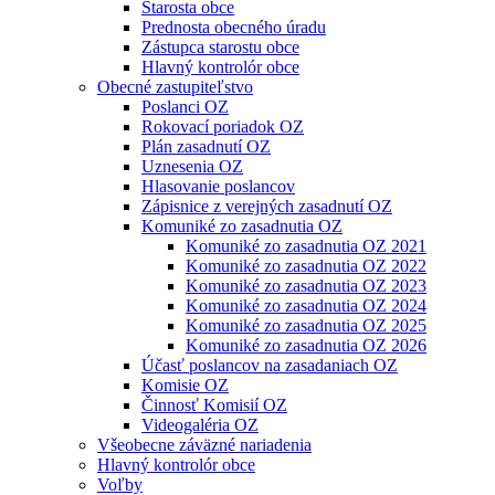
Starosta obce
Prednosta obecného úradu
Zástupca starostu obce
Hlavný kontrolór obce
Obecné zastupiteľstvo
Poslanci OZ
Rokovací poriadok OZ
Plán zasadnutí OZ
Uznesenia OZ
Hlasovanie poslancov
Zápisnice z verejných zasadnutí OZ
Komuniké zo zasadnutia OZ
Komuniké zo zasadnutia OZ 2021
Komuniké zo zasadnutia OZ 2022
Komuniké zo zasadnutia OZ 2023
Komuniké zo zasadnutia OZ 2024
Komuniké zo zasadnutia OZ 2025
Komuniké zo zasadnutia OZ 2026
Účasť poslancov na zasadaniach OZ
Komisie OZ
Činnosť Komisií OZ
Videogaléria OZ
Všeobecne záväzné nariadenia
Hlavný kontrolór obce
Voľby