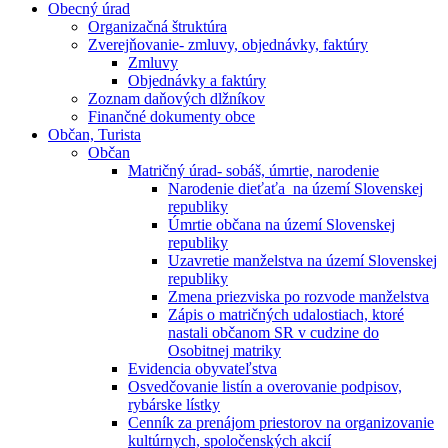
Obecný úrad
Organizačná štruktúra
Zverejňovanie- zmluvy, objednávky, faktúry
Zmluvy
Objednávky a faktúry
Zoznam daňových dlžníkov
Finančné dokumenty obce
Občan, Turista
Občan
Matričný úrad- sobáš, úmrtie, narodenie
Narodenie dieťaťa na území Slovenskej
republiky
Úmrtie občana na území Slovenskej
republiky
Uzavretie manželstva na území Slovenskej
republiky
Zmena priezviska po rozvode manželstva
Zápis o matričných udalostiach, ktoré
nastali občanom SR v cudzine do
Osobitnej matriky
Evidencia obyvateľstva
Osvedčovanie listín a overovanie podpisov,
rybárske lístky
Cenník za prenájom priestorov na organizovanie
kultúrnych, spoločenských akcií