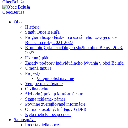
Obec
Beluša
Obec
Beluša
Obec
História
Štatút Obce Beluša
Program hospodárskeho a sociálneho rozvoja obce
Beluša na roky 2021-2027
Komunitný plán sociálnych služieb obce Beluša 2023-
2027
Územný plán
Zásady podpory individuálneho bývania v obci Beluša
Úradná tabuľa
Projekty
Verejné obstarávanie
Verejné obstarávanie
Civilná ochrana
Slobodný prístup k informáciám
Štátna reklama- zámer
Povinne zverejňované informácie
Ochrana osobných údajov-GDPR
Kybernetická bezpečnosť
Samospráva
Predstavitelia obce