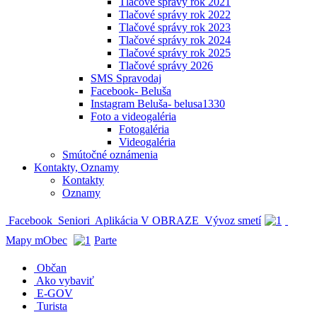
Tlačové správy rok 2021
Tlačové správy rok 2022
Tlačové správy rok 2023
Tlačové správy rok 2024
Tlačové správy rok 2025
Tlačové správy 2026
SMS Spravodaj
Facebook- Beluša
Instagram Beluša- belusa1330
Foto a videogaléria
Fotogaléria
Videogaléria
Smútočné oznámenia
Kontakty, Oznamy
Kontakty
Oznamy
Facebook
Seniori
Aplikácia V OBRAZE
Vývoz smetí
Mapy mObec
Parte
Občan
Ako vybaviť
E-GOV
Turista