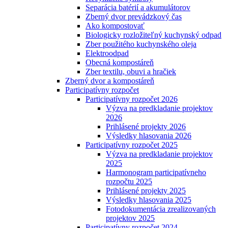
Separácia batérií a akumulátorov
Zberný dvor prevádzkový čas
Ako kompostovať
Biologicky rozložiteľný kuchynský odpad
Zber použitého kuchynského oleja
Elektroodpad
Obecná kompostáreň
Zber textilu, obuvi a hračiek
Zberný dvor a kompostáreň
Participatívny rozpočet
Participatívny rozpočet 2026
Výzva na predkladanie projektov
2026
Prihlásené projekty 2026
Výsledky hlasovania 2026
Participatívny rozpočet 2025
Výzva na predkladanie projektov
2025
Harmonogram participatívneho
rozpočtu 2025
Prihlásené projekty 2025
Výsledky hlasovania 2025
Fotodokumentácia zrealizovaných
projektov 2025
Participatívny rozpočet 2024