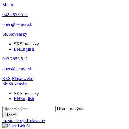
Menu
042/2853 512
obec@belusa.sk
SK
Slovensky
SK
Slovensky
EN
English
042/2853 512
obec@belusa.sk
RSS
Mapa webu
SK
Slovensky
SK
Slovensky
EN
English
Hľadaný výraz
Hľadať
rozšírené vyhľadávanie