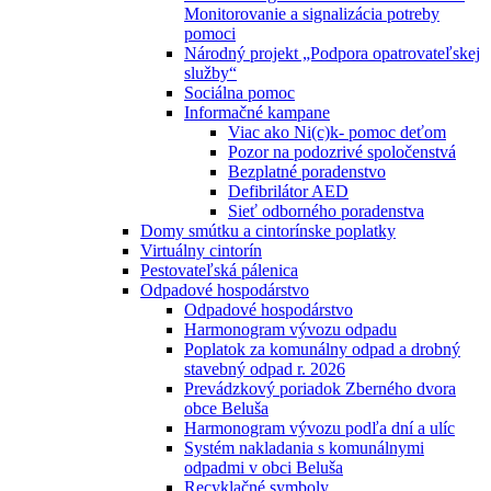
Monitorovanie a signalizácia potreby
pomoci
Národný projekt „Podpora opatrovateľskej
služby“
Sociálna pomoc
Informačné kampane
Viac ako Ni(c)k- pomoc deťom
Pozor na podozrivé spoločenstvá
Bezplatné poradenstvo
Defibrilátor AED
Sieť odborného poradenstva
Domy smútku a cintorínske poplatky
Virtuálny cintorín
Pestovateľská pálenica
Odpadové hospodárstvo
Odpadové hospodárstvo
Harmonogram vývozu odpadu
Poplatok za komunálny odpad a drobný
stavebný odpad r. 2026
Prevádzkový poriadok Zberného dvora
obce Beluša
Harmonogram vývozu podľa dní a ulíc
Systém nakladania s komunálnymi
odpadmi v obci Beluša
Recyklačné symboly