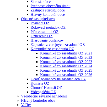
Starosta obce
Prednosta obecného úradu
Zástupca starostu obce
Hlavný kontrolór obce
Obecné zastupiteľstvo
Poslanci OZ
Rokovací poriadok OZ
Plán zasadnutí OZ
Uznesenia OZ
Hlasovanie poslancov
Zápisnice z verejných zasadnutí OZ
Komuniké zo zasadnutia OZ
Komuniké zo zasadnutia OZ 2021
Komuniké zo zasadnutia OZ 2022
Komuniké zo zasadnutia OZ 2023
Komuniké zo zasadnutia OZ 2024
Komuniké zo zasadnutia OZ 2025
Komuniké zo zasadnutia OZ 2026
Účasť poslancov na zasadaniach OZ
Komisie OZ
Činnosť Komisií OZ
Videogaléria OZ
Všeobecne záväzné nariadenia
Hlavný kontrolór obce
Voľby