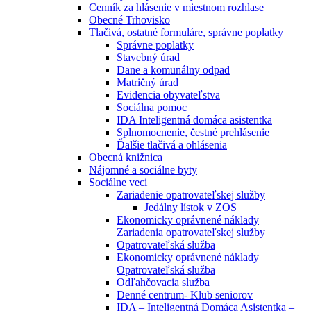
Cenník za hlásenie v miestnom rozhlase
Obecné Trhovisko
Tlačivá, ostatné formuláre, správne poplatky
Správne poplatky
Stavebný úrad
Dane a komunálny odpad
Matričný úrad
Evidencia obyvateľstva
Sociálna pomoc
IDA Inteligentná domáca asistentka
Splnomocnenie, čestné prehlásenie
Ďalšie tlačivá a ohlásenia
Obecná knižnica
Nájomné a sociálne byty
Sociálne veci
Zariadenie opatrovateľskej služby
Jedálny lístok v ZOS
Ekonomicky oprávnené náklady
Zariadenia opatrovateľskej služby
Opatrovateľská služba
Ekonomicky oprávnené náklady
Opatrovateľská služba
Odľahčovacia služba
Denné centrum- Klub seniorov
IDA – Inteligentná Domáca Asistentka –