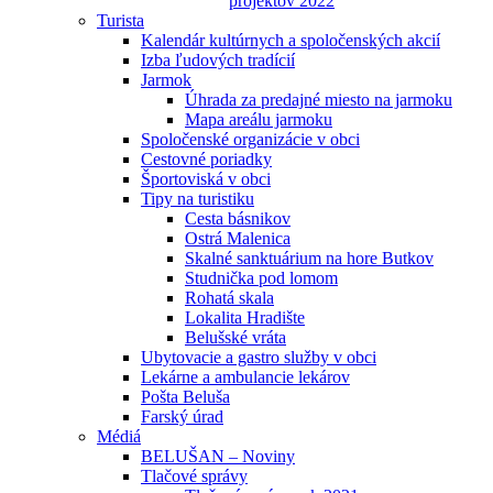
projektov 2022
Turista
Kalendár kultúrnych a spoločenských akcií
Izba ľudových tradícií
Jarmok
Úhrada za predajné miesto na jarmoku
Mapa areálu jarmoku
Spoločenské organizácie v obci
Cestovné poriadky
Športoviská v obci
Tipy na turistiku
Cesta básnikov
Ostrá Malenica
Skalné sanktuárium na hore Butkov
Studnička pod lomom
Rohatá skala
Lokalita Hradište
Belušské vráta
Ubytovacie a gastro služby v obci
Lekárne a ambulancie lekárov
Pošta Beluša
Farský úrad
Médiá
BELUŠAN – Noviny
Tlačové správy