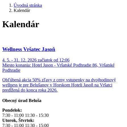
Úvodná stránka
Kalendár
Kalendár
Wellness Vršatec Jasoň
4. 5. - 31. 12. 2026 začiatok od 12:06
Miesto konania:
Hotel Jason - Vršatské Podhradie 86, Vršatské
Podhradie
Obľúbená akcia 50% zľavy z ceny vstupenky na dvojhodinový
wellness je pre Belušanov v Horskom Hoteli Jasoň na Vršatci
predĺžená do konca roka 2026.
Obecný úrad Beluša
Pondelok:
7:30 - 11:00 11:30 - 15:30
Utorok, Štvrtok:
7:30 - 11:00 11:30 - 15:00