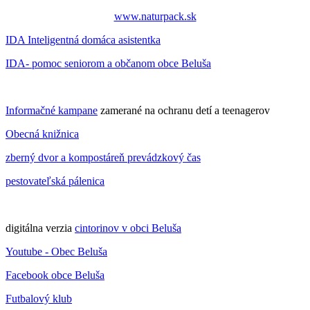
www.naturpack.sk
IDA Inteligentná domáca asistentka
IDA- pomoc seniorom a občanom obce Beluša
Informačné kampane
zamerané na ochranu detí a teenagerov
Obecná knižnica
zberný dvor a kompostáreň prevádzkový čas
pestovateľská pálenica
digitálna verzia
cintorinov v obci Beluša
Youtube - Obec Beluša
Facebook obce Beluša
Futbalový klub