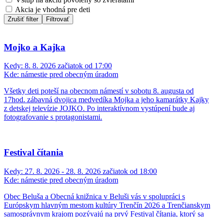
Akcia je vhodná pre deti
Zrušiť filter
Filtrovať
Mojko a Kajka
Kedy:
8. 8. 2026 začiatok od 17:00
Kde:
námestie pred obecným úradom
Všetky deti poteší na obecnom námestí v sobotu 8. augusta od
17hod. zábavná dvojica medvedíka Mojka a jeho kamarátky Kajky
z detskej televízie JOJKO. Po interaktívnom vystúpení bude aj
fotografovanie s protagonistami.
Festival čítania
Kedy:
27. 8. 2026 - 28. 8. 2026 začiatok od 18:00
Kde:
námestie pred obecným úradom
Obec Beluša a Obecná knižnica v Beluši vás v spolupráci s
Európskym hlavným mestom kultúry Trenčín 2026 a Trenčianskym
samosprávnym krajom pozývajú na prvý Festival čítania, ktorý sa