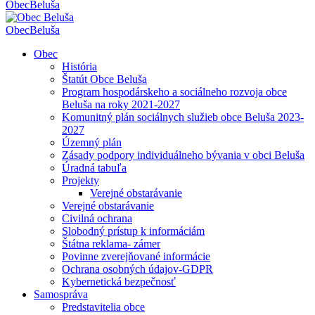
Obec
Beluša
Obec
Beluša
Obec
História
Štatút Obce Beluša
Program hospodárskeho a sociálneho rozvoja obce
Beluša na roky 2021-2027
Komunitný plán sociálnych služieb obce Beluša 2023-
2027
Územný plán
Zásady podpory individuálneho bývania v obci Beluša
Úradná tabuľa
Projekty
Verejné obstarávanie
Verejné obstarávanie
Civilná ochrana
Slobodný prístup k informáciám
Štátna reklama- zámer
Povinne zverejňované informácie
Ochrana osobných údajov-GDPR
Kybernetická bezpečnosť
Samospráva
Predstavitelia obce