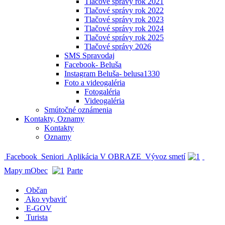
Tlačové správy rok 2021
Tlačové správy rok 2022
Tlačové správy rok 2023
Tlačové správy rok 2024
Tlačové správy rok 2025
Tlačové správy 2026
SMS Spravodaj
Facebook- Beluša
Instagram Beluša- belusa1330
Foto a videogaléria
Fotogaléria
Videogaléria
Smútočné oznámenia
Kontakty, Oznamy
Kontakty
Oznamy
Facebook
Seniori
Aplikácia V OBRAZE
Vývoz smetí
Mapy mObec
Parte
Občan
Ako vybaviť
E-GOV
Turista