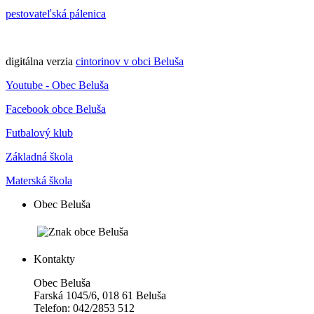
pestovateľská pálenica
digitálna verzia
cintorinov v obci Beluša
Youtube - Obec Beluša
Facebook obce Beluša
Futbalový klub
Základná škola
Materská škola
Obec Beluša
Kontakty
Obec Beluša
Farská 1045/6, 018 61 Beluša
Telefon: 042/2853 512