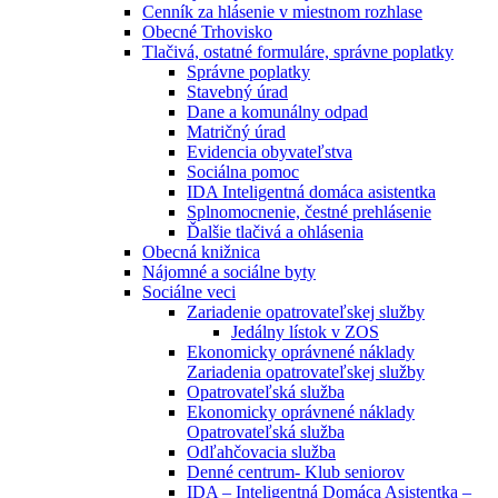
Cenník za hlásenie v miestnom rozhlase
Obecné Trhovisko
Tlačivá, ostatné formuláre, správne poplatky
Správne poplatky
Stavebný úrad
Dane a komunálny odpad
Matričný úrad
Evidencia obyvateľstva
Sociálna pomoc
IDA Inteligentná domáca asistentka
Splnomocnenie, čestné prehlásenie
Ďalšie tlačivá a ohlásenia
Obecná knižnica
Nájomné a sociálne byty
Sociálne veci
Zariadenie opatrovateľskej služby
Jedálny lístok v ZOS
Ekonomicky oprávnené náklady
Zariadenia opatrovateľskej služby
Opatrovateľská služba
Ekonomicky oprávnené náklady
Opatrovateľská služba
Odľahčovacia služba
Denné centrum- Klub seniorov
IDA – Inteligentná Domáca Asistentka –