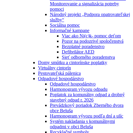
Monitorovanie a signalizácia potreby
pomoci
Národný projekt „Podpora opatrovateľskej
služby“
Sociálna pomoc
Informačné kampane
Viac ako Ni(c)k- pomoc deťom
Pozor na podozrivé spoločenstvá
Bezplatné poradenstvo
Defibrilátor AED
Sieť odborného poradenstva
Domy smútku a cintorínske poplatky
Virtuálny cintorín
Pestovateľská pálenica
Odpadové hospodárstvo
Odpadové hospodárstvo
Harmonogram vývozu odpadu
Poplatok za komunálny odpad a drobný
stavebný odpad r. 2026
Prevádzkový poriadok Zberného dvora
obce Beluša
Harmonogram vývozu podľa dní a ulíc
Systém nakladania s komunálnymi
odpadmi v obci Beluša
Recyklačné symboly