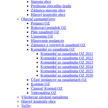
Starosta obce
Prednosta obecného úradu
Zástupca starostu obce
Hlavný kontrolór obce
Obecné zastupiteľstvo
Poslanci OZ
Rokovací poriadok OZ
Plán zasadnutí OZ
Uznesenia OZ
Hlasovanie poslancov
Zápisnice z verejných zasadnutí OZ
Komuniké zo zasadnutia OZ
Komuniké zo zasadnutia OZ 2021
Komuniké zo zasadnutia OZ 2022
Komuniké zo zasadnutia OZ 2023
Komuniké zo zasadnutia OZ 2024
Komuniké zo zasadnutia OZ 2025
Komuniké zo zasadnutia OZ 2026
Účasť poslancov na zasadaniach OZ
Komisie OZ
Činnosť Komisií OZ
Videogaléria OZ
Všeobecne záväzné nariadenia
Hlavný kontrolór obce
Voľby