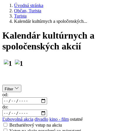
Úvodná stránka
Občan, Turista
Turista
Kalendár kultúrnych a spoločenských...
Kalendár kultúrnych a
spoločenských akcií
Filter
od:
do:
Ľubovolná akcia
divadlo
kino - film
ostatné
Bezbariérový vstup na akciu
Vstup na akciu povolený so zvieratami