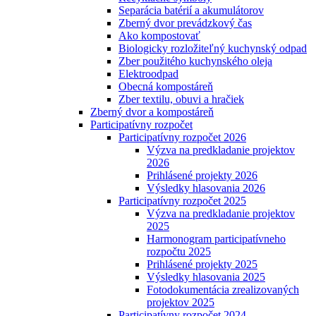
Separácia batérií a akumulátorov
Zberný dvor prevádzkový čas
Ako kompostovať
Biologicky rozložiteľný kuchynský odpad
Zber použitého kuchynského oleja
Elektroodpad
Obecná kompostáreň
Zber textilu, obuvi a hračiek
Zberný dvor a kompostáreň
Participatívny rozpočet
Participatívny rozpočet 2026
Výzva na predkladanie projektov
2026
Prihlásené projekty 2026
Výsledky hlasovania 2026
Participatívny rozpočet 2025
Výzva na predkladanie projektov
2025
Harmonogram participatívneho
rozpočtu 2025
Prihlásené projekty 2025
Výsledky hlasovania 2025
Fotodokumentácia zrealizovaných
projektov 2025
Participatívny rozpočet 2024