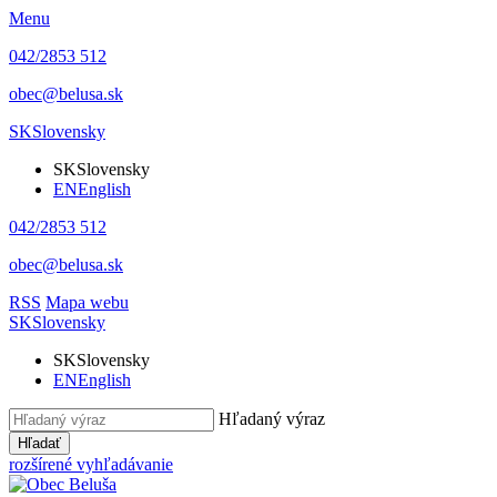
Menu
042/2853 512
obec@belusa.sk
SK
Slovensky
SK
Slovensky
EN
English
042/2853 512
obec@belusa.sk
RSS
Mapa webu
SK
Slovensky
SK
Slovensky
EN
English
Hľadaný výraz
Hľadať
rozšírené vyhľadávanie