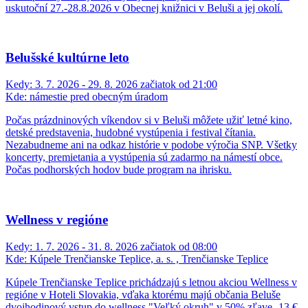
uskutoční 27.-28.8.2026 v Obecnej knižnici v Beluši a jej okolí.
Belušské kultúrne leto
Kedy:
3. 7. 2026 - 29. 8. 2026 začiatok od 21:00
Kde:
námestie pred obecným úradom
Počas prázdninových víkendov si v Beluši môžete užiť letné kino,
detské predstavenia, hudobné vystúpenia i festival čítania.
Nezabudneme ani na odkaz histórie v podobe výročia SNP. Všetky
koncerty, premietania a vystúpenia sú zadarmo na námestí obce.
Počas podhorských hodov bude program na ihrisku.
Wellness v regióne
Kedy:
1. 7. 2026 - 31. 8. 2026 začiatok od 08:00
Kde:
Kúpele Trenčianske Teplice, a. s. , Trenčianske Teplice
Kúpele Trenčianske Teplice prichádzajú s letnou akciou Wellness v
regióne v Hoteli Slovakia, vďaka ktorému majú občania Beluše
dvojhodinový vstup do wellness "Veľký okruh" v 50% zľave- 13 €.