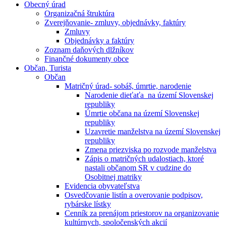
Obecný úrad
Organizačná štruktúra
Zverejňovanie- zmluvy, objednávky, faktúry
Zmluvy
Objednávky a faktúry
Zoznam daňových dlžníkov
Finančné dokumenty obce
Občan, Turista
Občan
Matričný úrad- sobáš, úmrtie, narodenie
Narodenie dieťaťa na území Slovenskej
republiky
Úmrtie občana na území Slovenskej
republiky
Uzavretie manželstva na území Slovenskej
republiky
Zmena priezviska po rozvode manželstva
Zápis o matričných udalostiach, ktoré
nastali občanom SR v cudzine do
Osobitnej matriky
Evidencia obyvateľstva
Osvedčovanie listín a overovanie podpisov,
rybárske lístky
Cenník za prenájom priestorov na organizovanie
kultúrnych, spoločenských akcií