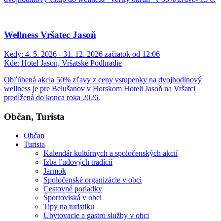
Wellness Vršatec Jasoň
Kedy:
4. 5. 2026 - 31. 12. 2026 začiatok od 12:06
Kde:
Hotel Jason, Vršatské Podhradie
Obľúbená akcia 50% zľavy z ceny vstupenky na dvojhodinový
wellness je pre Belušanov v Horskom Hoteli Jasoň na Vršatci
predĺžená do konca roka 2026.
Občan, Turista
Občan
Turista
Kalendár kultúrnych a spoločenských akcií
Izba ľudových tradícií
Jarmok
Spoločenské organizácie v obci
Cestovné poriadky
Športoviská v obci
Tipy na turistiku
Ubytovacie a gastro služby v obci