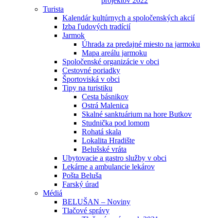
projektov 2022
Turista
Kalendár kultúrnych a spoločenských akcií
Izba ľudových tradícií
Jarmok
Úhrada za predajné miesto na jarmoku
Mapa areálu jarmoku
Spoločenské organizácie v obci
Cestovné poriadky
Športoviská v obci
Tipy na turistiku
Cesta básnikov
Ostrá Malenica
Skalné sanktuárium na hore Butkov
Studnička pod lomom
Rohatá skala
Lokalita Hradište
Belušské vráta
Ubytovacie a gastro služby v obci
Lekárne a ambulancie lekárov
Pošta Beluša
Farský úrad
Médiá
BELUŠAN – Noviny
Tlačové správy