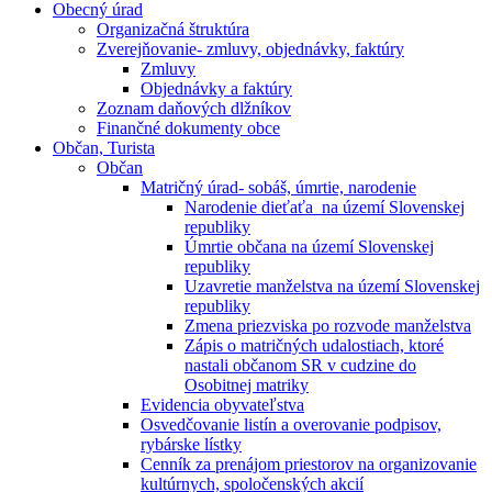
Obecný úrad
Organizačná štruktúra
Zverejňovanie- zmluvy, objednávky, faktúry
Zmluvy
Objednávky a faktúry
Zoznam daňových dlžníkov
Finančné dokumenty obce
Občan, Turista
Občan
Matričný úrad- sobáš, úmrtie, narodenie
Narodenie dieťaťa na území Slovenskej
republiky
Úmrtie občana na území Slovenskej
republiky
Uzavretie manželstva na území Slovenskej
republiky
Zmena priezviska po rozvode manželstva
Zápis o matričných udalostiach, ktoré
nastali občanom SR v cudzine do
Osobitnej matriky
Evidencia obyvateľstva
Osvedčovanie listín a overovanie podpisov,
rybárske lístky
Cenník za prenájom priestorov na organizovanie
kultúrnych, spoločenských akcií