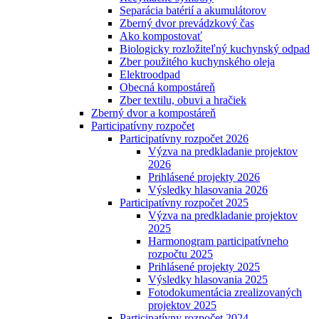
Separácia batérií a akumulátorov
Zberný dvor prevádzkový čas
Ako kompostovať
Biologicky rozložiteľný kuchynský odpad
Zber použitého kuchynského oleja
Elektroodpad
Obecná kompostáreň
Zber textilu, obuvi a hračiek
Zberný dvor a kompostáreň
Participatívny rozpočet
Participatívny rozpočet 2026
Výzva na predkladanie projektov
2026
Prihlásené projekty 2026
Výsledky hlasovania 2026
Participatívny rozpočet 2025
Výzva na predkladanie projektov
2025
Harmonogram participatívneho
rozpočtu 2025
Prihlásené projekty 2025
Výsledky hlasovania 2025
Fotodokumentácia zrealizovaných
projektov 2025
Participatívny rozpočet 2024