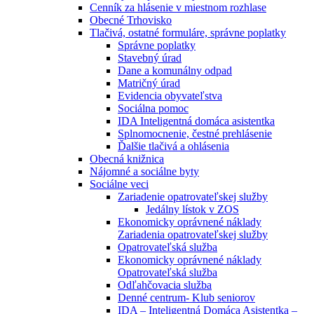
Cenník za hlásenie v miestnom rozhlase
Obecné Trhovisko
Tlačivá, ostatné formuláre, správne poplatky
Správne poplatky
Stavebný úrad
Dane a komunálny odpad
Matričný úrad
Evidencia obyvateľstva
Sociálna pomoc
IDA Inteligentná domáca asistentka
Splnomocnenie, čestné prehlásenie
Ďalšie tlačivá a ohlásenia
Obecná knižnica
Nájomné a sociálne byty
Sociálne veci
Zariadenie opatrovateľskej služby
Jedálny lístok v ZOS
Ekonomicky oprávnené náklady
Zariadenia opatrovateľskej služby
Opatrovateľská služba
Ekonomicky oprávnené náklady
Opatrovateľská služba
Odľahčovacia služba
Denné centrum- Klub seniorov
IDA – Inteligentná Domáca Asistentka –