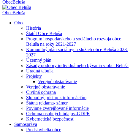
Obec
Beluša
Obec
Beluša
Obec
História
Štatút Obce Beluša
Program hospodárskeho a sociálneho rozvoja obce
Beluša na roky 2021-2027
Komunitný plán sociálnych služieb obce Beluša 2023-
2027
Územný plán
Zásady podpory individuálneho bývania v obci Beluša
Úradná tabuľa
Projekty
Verejné obstarávanie
Verejné obstarávanie
Civilná ochrana
Slobodný prístup k informáciám
Štátna reklama- zámer
Povinne zverejňované informácie
Ochrana osobných údajov-GDPR
Kybernetická bezpečnosť
Samospráva
Predstavitelia obce