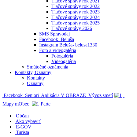
Tlačové správy rok 2021
Tlačové správy rok 2022
Tlačové správy rok 2023
Tlačové správy rok 2024
Tlačové správy rok 2025
Tlačové správy 2026
SMS Spravodaj
Facebook- Beluša
Instagram Beluša- belusa1330
Foto a videogaléria
Fotogaléria
Videogaléria
Smútočné oznámenia
Kontakty, Oznamy
Kontakty
Oznamy
Facebook
Seniori
Aplikácia V OBRAZE
Vývoz smetí
Mapy mObec
Parte
Občan
Ako vybaviť
E-GOV
Turista