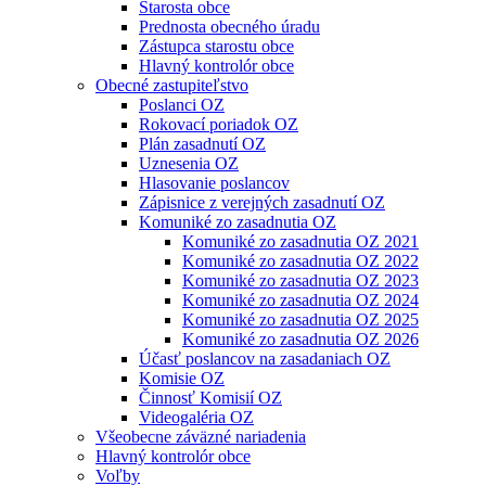
Starosta obce
Prednosta obecného úradu
Zástupca starostu obce
Hlavný kontrolór obce
Obecné zastupiteľstvo
Poslanci OZ
Rokovací poriadok OZ
Plán zasadnutí OZ
Uznesenia OZ
Hlasovanie poslancov
Zápisnice z verejných zasadnutí OZ
Komuniké zo zasadnutia OZ
Komuniké zo zasadnutia OZ 2021
Komuniké zo zasadnutia OZ 2022
Komuniké zo zasadnutia OZ 2023
Komuniké zo zasadnutia OZ 2024
Komuniké zo zasadnutia OZ 2025
Komuniké zo zasadnutia OZ 2026
Účasť poslancov na zasadaniach OZ
Komisie OZ
Činnosť Komisií OZ
Videogaléria OZ
Všeobecne záväzné nariadenia
Hlavný kontrolór obce
Voľby