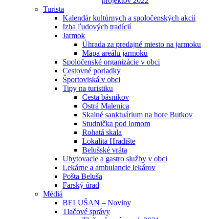
projektov 2022
Turista
Kalendár kultúrnych a spoločenských akcií
Izba ľudových tradícií
Jarmok
Úhrada za predajné miesto na jarmoku
Mapa areálu jarmoku
Spoločenské organizácie v obci
Cestovné poriadky
Športoviská v obci
Tipy na turistiku
Cesta básnikov
Ostrá Malenica
Skalné sanktuárium na hore Butkov
Studnička pod lomom
Rohatá skala
Lokalita Hradište
Belušské vráta
Ubytovacie a gastro služby v obci
Lekárne a ambulancie lekárov
Pošta Beluša
Farský úrad
Médiá
BELUŠAN – Noviny
Tlačové správy