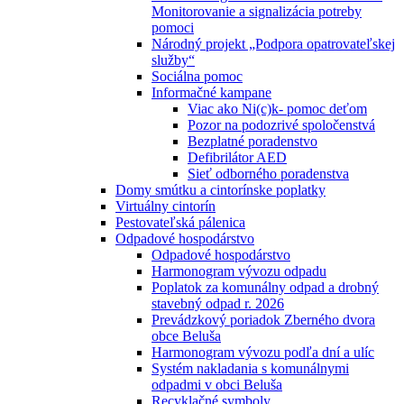
Monitorovanie a signalizácia potreby
pomoci
Národný projekt „Podpora opatrovateľskej
služby“
Sociálna pomoc
Informačné kampane
Viac ako Ni(c)k- pomoc deťom
Pozor na podozrivé spoločenstvá
Bezplatné poradenstvo
Defibrilátor AED
Sieť odborného poradenstva
Domy smútku a cintorínske poplatky
Virtuálny cintorín
Pestovateľská pálenica
Odpadové hospodárstvo
Odpadové hospodárstvo
Harmonogram vývozu odpadu
Poplatok za komunálny odpad a drobný
stavebný odpad r. 2026
Prevádzkový poriadok Zberného dvora
obce Beluša
Harmonogram vývozu podľa dní a ulíc
Systém nakladania s komunálnymi
odpadmi v obci Beluša
Recyklačné symboly